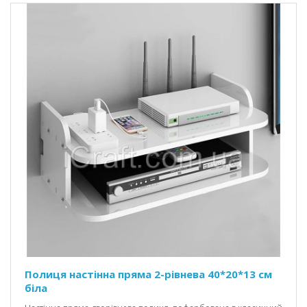
Полиця настінна пряма 2-рівнева 40*20*13 см
біла