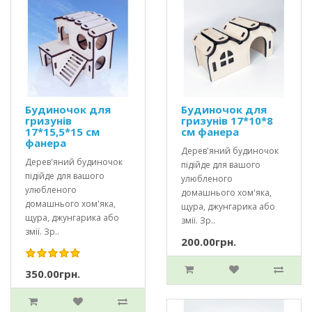
Будиночок для
Будиночок для
гризунів
гризунів 17*10*8
17*15,5*15 см
см фанера
фанера
Дерев'яний будиночок
Дерев'яний будиночок
підійде для вашого
підійде для вашого
улюбленого
улюбленого
домашнього хом'яка,
домашнього хом'яка,
щура, джунгарика або
щура, джунгарика або
змії. Зр..
змії. Зр..
200.00грн.
350.00грн.