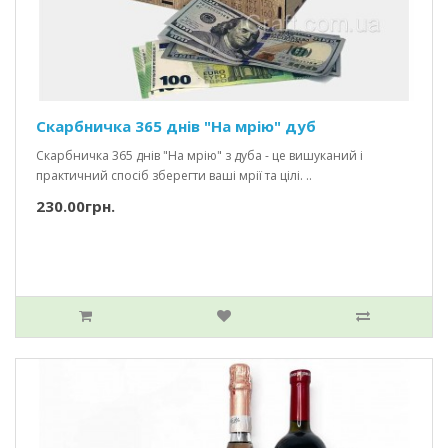
Скарбничка 365 днів "На мрію" дуб
Скарбничка 365 днів "На мрію" з дуба - це вишуканий і
практичний спосіб зберегти ваші мрії та цілі. ..
230.00грн.