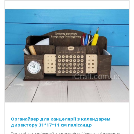
Органайзер для канцелярії з календарем
директору 31*17*11 см палісандр
Органайзер зроблений з високоякісної березової деревини