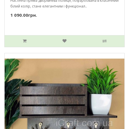
Настінна пряма дворівнева полиця, пофарбована в класичний
білий колір, стане елегантним і функціонал..
1 090.00грн.