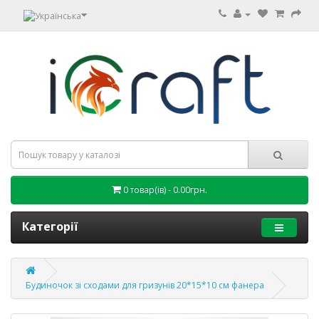
0 товар(ів) - 0.00грн.
Категорії
Будиночок зі сходами для гризунів 20*15*10 см фанера