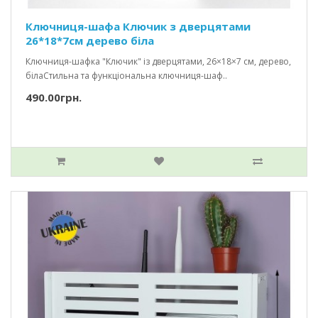
Ключниця-шафа Ключик з дверцятами
26*18*7см дерево біла
Ключниця-шафка "Ключик" із дверцятами, 26×18×7 см, дерево,
білаСтильна та функціональна ключниця-шаф..
490.00грн.