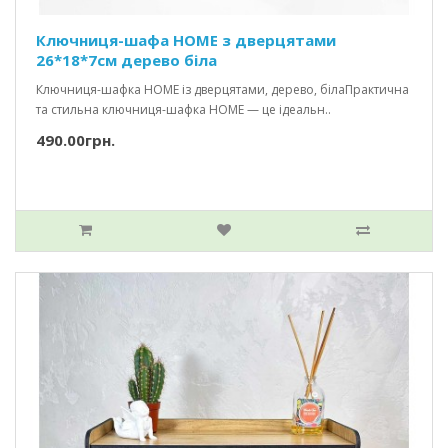
Ключниця-шафа HOME з дверцятами
26*18*7см дерево біла
Ключниця-шафка HOME із дверцятами, дерево, білаПрактична
та стильна ключниця-шафка HOME — це ідеальн..
490.00грн.