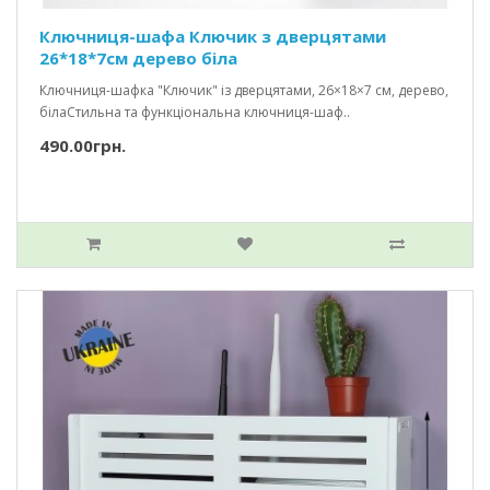
Ключниця-шафа Ключик з дверцятами
26*18*7см дерево біла
Ключниця-шафка "Ключик" із дверцятами, 26×18×7 см, дерево,
білаСтильна та функціональна ключниця-шаф..
490.00грн.