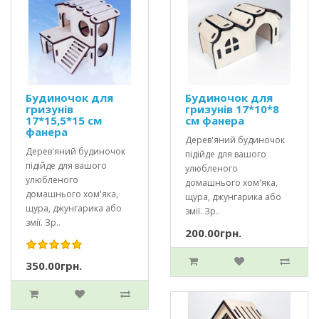
Будиночок для
Будиночок для
гризунів
гризунів 17*10*8
17*15,5*15 см
см фанера
фанера
Дерев'яний будиночок
Дерев'яний будиночок
підійде для вашого
підійде для вашого
улюбленого
улюбленого
домашнього хом'яка,
домашнього хом'яка,
щура, джунгарика або
щура, джунгарика або
змії. Зр..
змії. Зр..
200.00грн.
350.00грн.