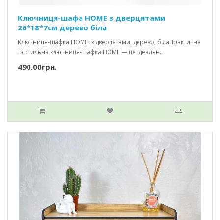
Ключниця-шафа HOME з дверцятами
26*18*7см дерево біла
Ключниця-шафка HOME із дверцятами, дерево, білаПрактична
та стильна ключниця-шафка HOME — це ідеальн..
490.00грн.