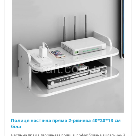
Полиця настінна пряма 2-рівнева 40*20*13 см
біла
Настінна пряма дворівнева полиця, пофарбована в класичний