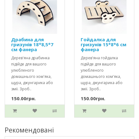
Драбина для
Гойдалка для
гризунів 18*8,5*7
гризунів 15*8*6 см
см фанера
фанера
Дерев'яна драбинка
Дерев'яна гойдалка
підійде для вашого
підійде для вашого
улюбленого
улюбленого
домашнього хом'яка,
домашнього хом'яка,
щура, джунгарика або
щура, джунгарика або
змії. Зроб..
змії. Зроб..
150.00грн.
150.00грн.
Рекомендовані