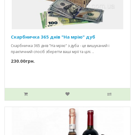
Скарбничка 365 днів "На мрію" дуб
Скарбничка 365 днів "На мрію" з дуба - це вишуканий і
практичний спосіб зберегти ваші мрії та цілі. ..
230.00грн.