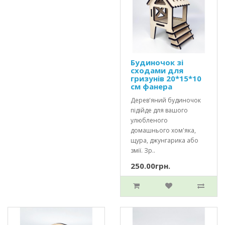
Будиночок зі
сходами для
гризунів 20*15*10
см фанера
Дерев'яний будиночок
підійде для вашого
улюбленого
домашнього хом'яка,
щура, джунгарика або
змії. Зр..
250.00грн.