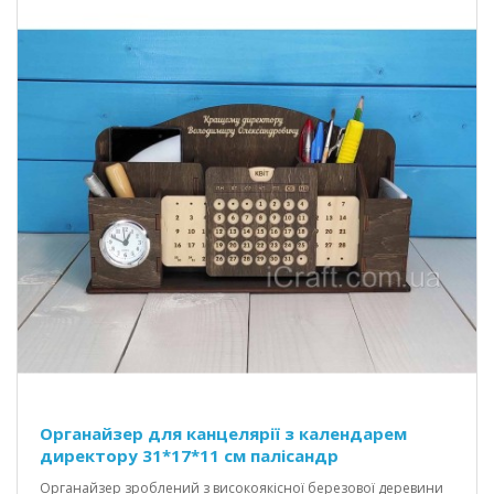
Органайзер для канцелярії з календарем
директору 31*17*11 см палісандр
Органайзер зроблений з високоякісної березової деревини