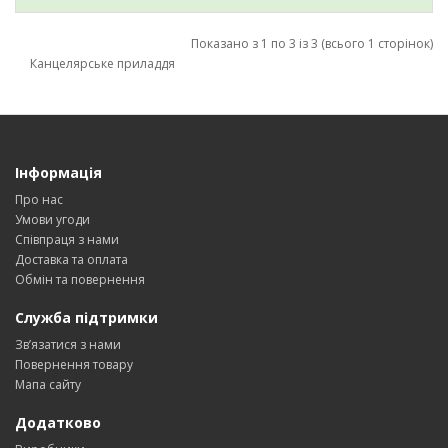
Показано з 1 по 3 із 3 (всього 1 сторінок)
Канцелярське приладдя
Інформація
Про нас
Умови угоди
Співпраця з нами
Доставка та оплата
Обмін та повернення
Служба підтримки
Зв’язатися з нами
Повернення товару
Мапа сайту
Додатково