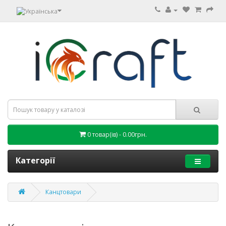
0 товар(ів) - 0.00грн.
Категорії
Канцтовари