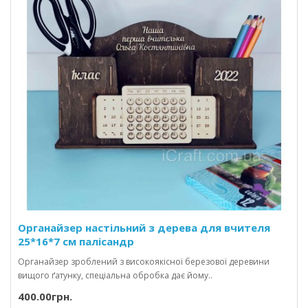
Органайзер настільний з дерева для вчителя
25*16*7 см палісандр
Органайзер зроблений з високоякісної березової деревини
вищого ґатунку, спеціальна обробка дає йому..
400.00грн.