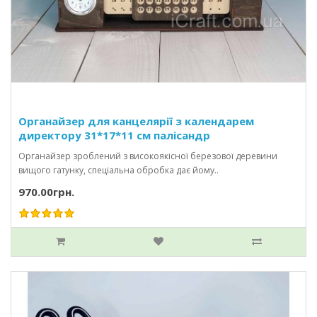
Органайзер для канцелярії з календарем
директору 31*17*11 см палісандр
Органайзер зроблений з високоякісної березової деревини
вищого гатунку, спеціальна обробка дає йому..
970.00грн.