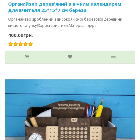
Органайзер дерев'яний з вічним календарем
для вчителя 25*15*7 см береза
Органайзер зроблений з високоякісної березової деревини
вищого гатунку!Характеристики:Матеріал: дере..
400.00грн.