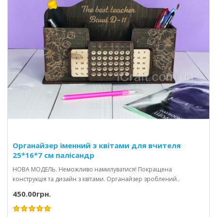
Органайзер іменний з квітами для вчителя
25*16*7 см палісандр
НОВА МОДЕЛЬ. Неможливо намилуватися! Покращена
конструкція та дизайн з квітами. Органайзер зроблений..
450.00грн.