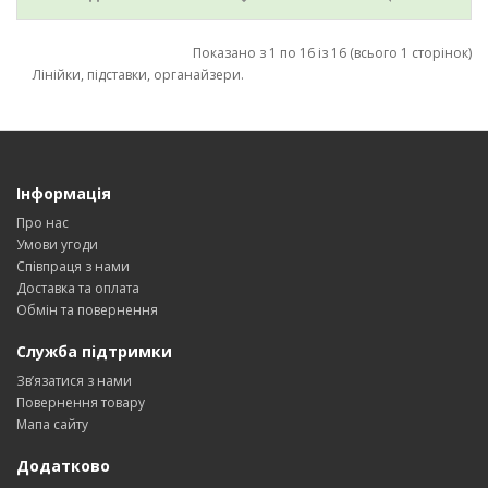
Показано з 1 по 16 із 16 (всього 1 сторінок)
Лінійки, підставки, органайзери.
Інформація
Про нас
Умови угоди
Співпраця з нами
Доставка та оплата
Обмін та повернення
Служба підтримки
Зв’язатися з нами
Повернення товару
Мапа сайту
Додатково