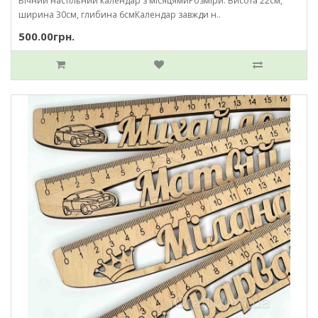
Вічний настільний календар з місяцямиРозміри: Висота 22см,
ширина 30см, глибина 6смКалендар завжди н..
500.00грн.