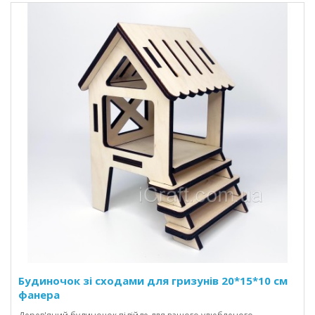
Будиночок зі сходами для гризунів 20*15*10 см
фанера