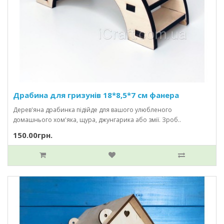
Драбина для гризунів 18*8,5*7 см фанера
Дерев'яна драбинка підійде для вашого улюбленого
домашнього хом'яка, щура, джунгарика або змії. Зроб..
150.00грн.