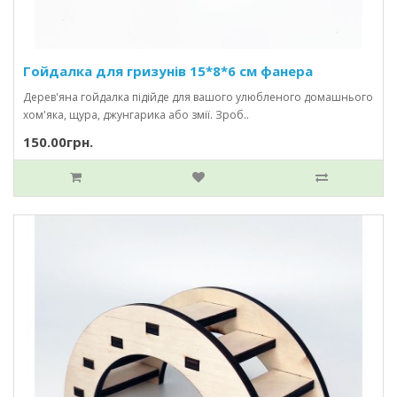
Гойдалка для гризунів 15*8*6 см фанера
Дерев'яна гойдалка підійде для вашого улюбленого домашнього
хом'яка, щура, джунгарика або змії. Зроб..
150.00грн.