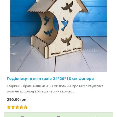
Годівниця для птахів 24*20*18 см фанера
Тварини - брати наші менші і ми повинні про них піклуватися.
Ближче до холодів більша частина комах ..
290.00грн.