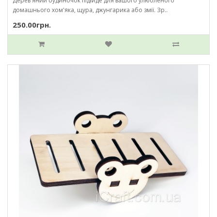
Дерев'яний будиночок підійде для вашого улюбленого
домашнього хом'яка, щура, джунгарика або змії. Зр..
250.00грн.