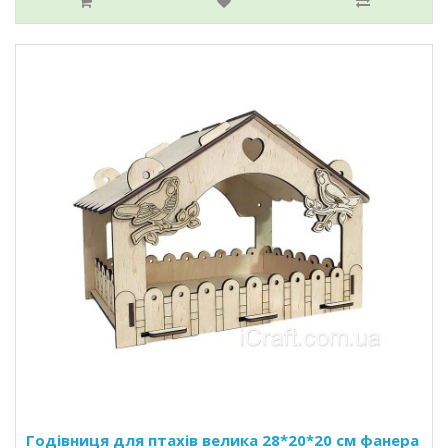
Годівниця для птахів велика 28*20*20 см фанера