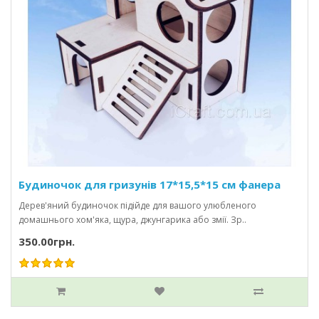
Будиночок для гризунів 17*15,5*15 см фанера
Дерев'яний будиночок підійде для вашого улюбленого
домашнього хом'яка, щура, джунгарика або змії. Зр..
350.00грн.