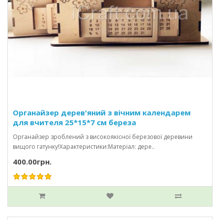
Органайзер дерев'яний з вічним календарем
для вчителя 25*15*7 см береза
Органайзер зроблений з високоякісної березової деревини
вищого гатунку!Характеристики:Матеріал: дере..
400.00грн.