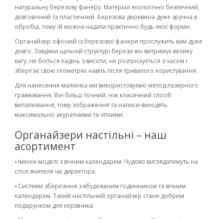
натуральну березову фанеру. Матеріал екологічно безпечний,
довговічний та пластичний. Березова деревина дуже зручна в
обробці, тому їй можна надати практично будь-якої форми.
Органайзер офісний із березової фанери прослужить вам дуже
довго. Завдяки щільній структурі берези він витримує велику
вагу, не боїться падінь з висоти, не розтріскується з часом і
зберігає свою геометрію навіть після тривалого користування.
Для нанесення малюнка ми використовуємо метод лазерного
гравіювання. Він більш точний, ніж класичний спосіб
випалювання, тому зображення та написи виходять
максимально акуратними та чіткими.
Органайзери настільні – наш
асортимент
⦁ Іменні моделі з вічним календарем. Чудово виглядатимуть на
столі вчителя чи директора.
⦁ Системи зберігання з вбудованим годинником та вічним
календарем. Такий настільний органайзер стане добрим
подарунком для керівника.