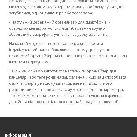
⦁ Моделі для пультів дистанційного керування. Компактні та
місткі моделі допоможуть вирішити вічну проблему пультів, що
загубилися, від кондиціонера або телевізора.
⦁ Настільний дерев'яний органайзер для смартфонів. У
осередках цієї акуратної системи зберігання зручно
зберігатиме смартфони учнів під час уроку або іспиту.
На кожній моделі нашого каталогу можна зробити
індивідуальний напис. Завдяки лазерному гравіруванню
недорогий органайзер на стіл керівника стане оригінальнішим
іменним подарунком.
Також ми можемо виготовити настільний органайзер для
канцелярії або телефонів на замовлення. Якщо вам сподобався
один із товарів у нашому каталозі, але не підійшли його
розміри, ми виготовимо таку саму модель під ваші параметри.
Також ви можете змінити кількість та розташування відділень,
дизайн та відтінок настільного органайзера для канцелярії.
Інформація