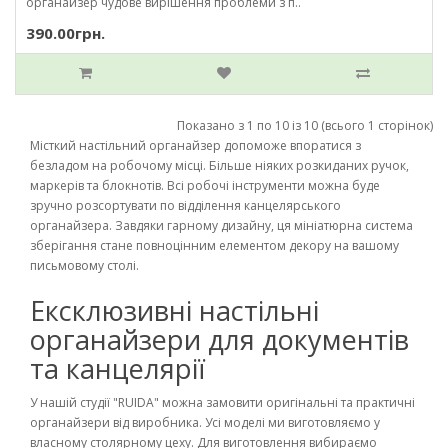
органайзер чудове вирішення проблеми з п..
390.00грн.
Показано з 1 по 10 із 10 (всього 1 сторінок)
Місткий настільний органайзер допоможе впоратися з
безладом на робочому місці. Більше ніяких розкиданих ручок,
маркерів та блокнотів. Всі робочі інструменти можна буде
зручно розсортувати по відділення канцелярського
органайзера. Завдяки гарному дизайну, ця мініатюрна система
зберігання стане повноцінним елементом декору на вашому
письмовому столі.
Ексклюзивні настільні
органайзери для документів
та канцелярії
У нашій студії "RUIDA" можна замовити оригінальні та практичні
органайзери від виробника. Усі моделі ми виготовляємо у
власному столярному цеху. Для виготовлення вибираємо