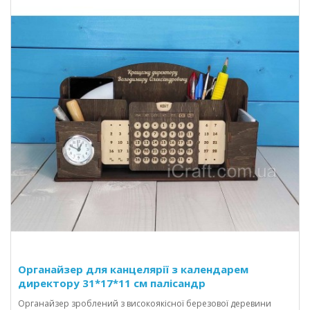
Органайзер для канцелярії з календарем
директору 31*17*11 см палісандр
Органайзер зроблений з високоякісної березової деревини