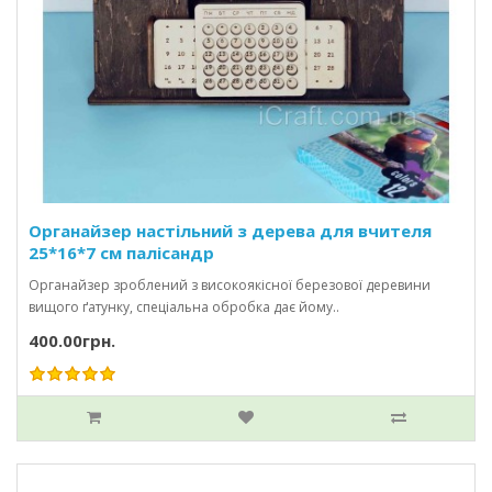
Органайзер настільний з дерева для вчителя
25*16*7 см палісандр
Органайзер зроблений з високоякісної березової деревини
вищого ґатунку, спеціальна обробка дає йому..
400.00грн.