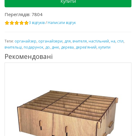
Купити
Переглядів: 7804
3 відгуків
/
Написати відгук
Теги:
органайзер
,
органайзери
,
для
,
вчителя
,
настільний
,
на
,
стіл
,
вчительці
,
подарунок
,
до
,
дню
,
дерева
,
дерев'яний
,
купити
Рекомендовані