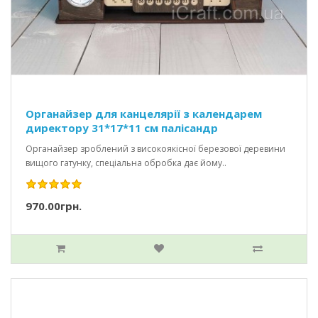
Органайзер для канцелярії з календарем
директору 31*17*11 см палісандр
Органайзер зроблений з високоякісної березової деревини
вищого гатунку, спеціальна обробка дає йому..
970.00грн.