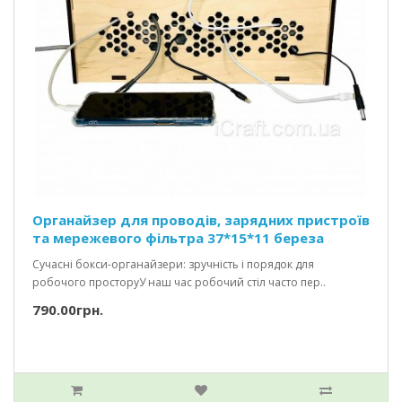
Органайзер для проводів, зарядних пристроїв
та мережевого фільтра 37*15*11 береза
Сучасні бокси-органайзери: зручність і порядок для
робочого просторуУ наш час робочий стіл часто пер..
790.00грн.