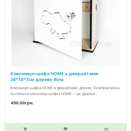
Ключниця-шафа HOME з дверцятами
26*18*7см дерево біла
Ключниця-шафка HOME із дверцятами, дерево, білаПрактична
та стильна ключниця-шафка HOME — це ідеальн..
490.00грн.