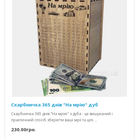
Скарбничка 365 днів "На мрію" дуб
Скарбничка 365 днів "На мрію" з дуба - це вишуканий і
практичний спосіб зберегти ваші мрії та цілі. ..
230.00грн.