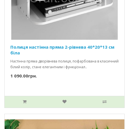
Полиця настінна пряма 2-рівнева 40*20*13 см
біла
Настінна пряма дворівнева полиця, пофарбована в класичний
білий колір, стане елегантним і функціонал..
1 090.00грн.