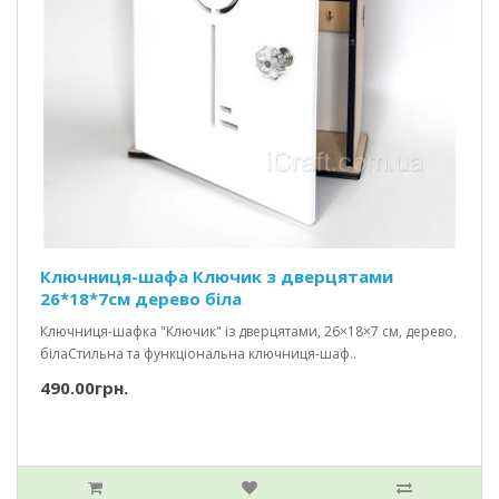
Ключниця-шафа Ключик з дверцятами
26*18*7см дерево біла
Ключниця-шафка "Ключик" із дверцятами, 26×18×7 см, дерево,
білаСтильна та функціональна ключниця-шаф..
490.00грн.