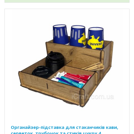
Органайзер-підставка для стаканчиків кави,
серветок, трубочок та стиків цукру 4