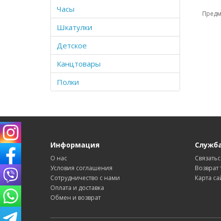
Часы
Предм
Шкатулки
Детское
Канцтовары
Полки
Информация
Служб
О нас
Связатьс
Условия соглашения
Возврат 
Сотрудничество с нами
Карта са
Оплата и доставка
Обмен и возврат