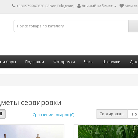
+380979947620 (Viber,Telegram)
Личный кабинет
Мои за
ни-бары
Подставки
Фоторамки
Часы
Шкатулки
Дет
меты сервировки
Сортировать:
Сравнение товаров (0)