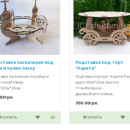
ставка пасхальная под
Подставка под торт
а и кулич паску
"Карета"
авка пасхальная под яйца и
Подставка под торт "Карета"Ра
ч паскуРазмер
круга 30см*30см. Высота
*23см*26см..
17см.Материал -
дерево.Влагостойкая...
00грн.
300.00грн.
КУПИТЬ
КУПИТЬ