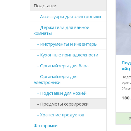
Подставки
- Аксессуары для электроники
- Держатели для ванной
комнаты
- Инструменты и инвентарь
- Кухонные принадлежности
Под
- Органайзеры для бара
яйц
- Органайзеры для
Подст
электроники
кули
23см
- Подставки для ножей
180.
- Предметы сервировки
- Хранение продуктов
Фоторамки