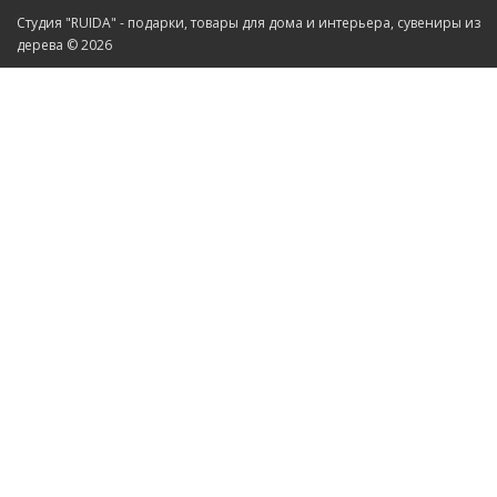
Cтудия "RUIDA" - подарки, товары для дома и интерьера, сувениры из
дерева © 2026