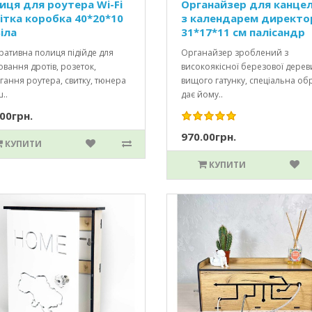
иця для роутера Wi-Fi
Органайзер для канцел
ітка коробка 40*20*10
з календарем директо
іла
31*17*11 см палісандр
ативна полиця підійде для
Органайзер зроблений з
вання дротів, розеток,
високоякісної березової дере
гання роутера, свитку, тюнера
вищого гатунку, спеціальна об
..
дає йому..
00грн.
970.00грн.
КУПИТИ
КУПИТИ