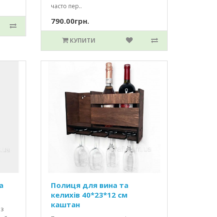
часто пер..
790.00грн.
КУПИТИ
а
Полиця для вина та
келихів 40*23*12 см
каштан
 з