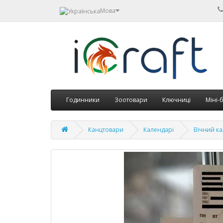
Мова
Годинники
Зоотовари
Ключниці
Міні-
Канцтовари
Календарі
Вічний к