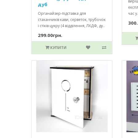
вирі
дуб
експл
Органайзер-підставка для
час у.
стаканчиків кави, серветок, трубочок
300.
і стіків цукру (4 відділення, ЛХДФ, ду..
299.00грн.
КУПИТИ