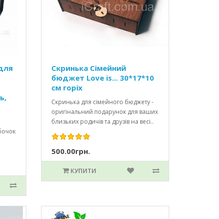
для
Скринька Сімейний
бюджет Love is... 30*17*10
см горіх
ь,
Скринька для сімейного бюджету -
оригінальний подарунок для ваших
близьких родичів та друзів на весі..
убочок
500.00грн.
КУПИТИ