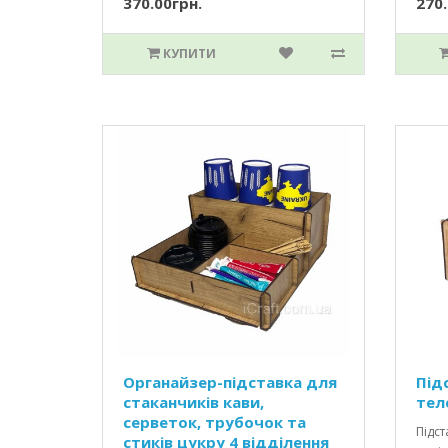
370.00грн.
270.
КУПИТИ
Органайзер-підставка для
Під
стаканчиків кави,
тел
серветок, трубочок та
Підст
стиків цукру 4 відділення