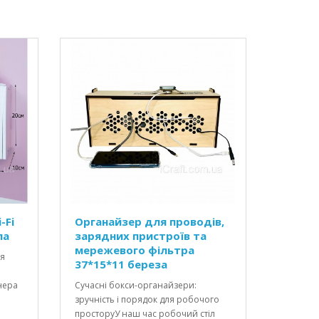
-Fi
Органайзер для проводів,
ла
зарядних пристроїв та
мережевого фільтра
ля
37*15*11 береза
нера
Сучасні бокси-органайзери:
зручність і порядок для робочого
просторуУ наш час робочий стіл