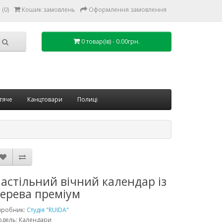
(0)
Кошик замовлень
Оформлення замовлення
0 товар(ів) - 0.00грн.
тяче
Канцтовари
Полиці
астільний вічний календар із
ерева преміум
иробник:
Студія "RUIDA"
дель: Календари