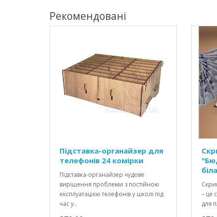
Рекомендовані
Підставка-органайзер для
Скр
телефонів 24 комірки
"Бю
біл
Підставка-органайзер чудове
вирішення проблеми з постійною
Скрин
експлуатацією телефонів у школі під
– це 
час у..
для п