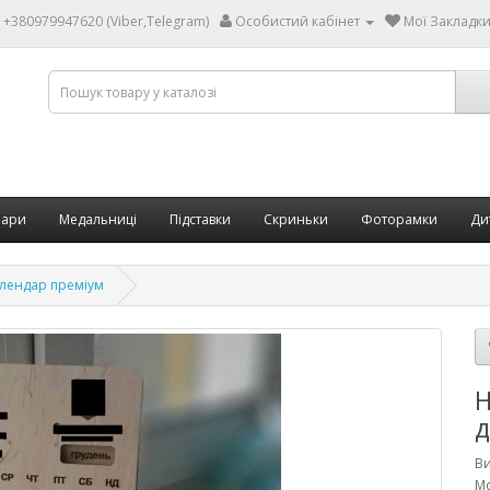
+380979947620 (Viber,Telegram)
Особистий кабінет
Мої Закладки 
бари
Медальниці
Підставки
Скриньки
Фоторамки
Ди
алендар преміум
Н
д
В
Мо