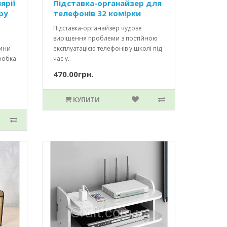
ярії
Підставка-органайзер для
ру
телефонів 32 комірки
Підставка-органайзер чудове
вирішення проблеми з постійною
вини
експлуатацією телефонів у школі під
робка
час у..
470.00грн.
КУПИТИ