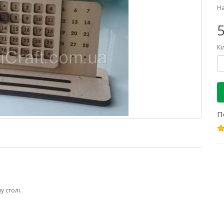
На
5
Кі
П
 столі.