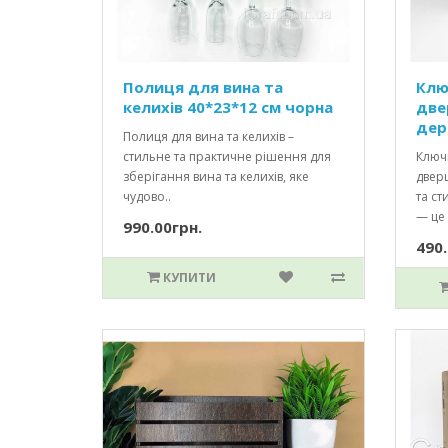
Полиця для вина та
Клю
келихів 40*23*12 см чорна
две
дер
Полиця для вина та келихів –
стильне та практичне рішення для
Ключ
зберігання вина та келихів, яке
двер
чудово..
та с
— це 
990.00грн.
490.
КУПИТИ