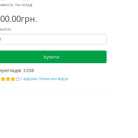
явність: На складі
00.00грн.
лькість
Купити
ереглядів: 3208
1 відгуків
/
Написати відгук