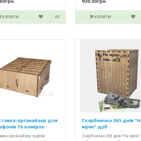
00грн.
930.00грн.
КУПИТИ
КУПИТИ
ставка-органайзер для
Скарбничка 365 днів "Н
ефонів 16 комірок
мрію" дуб
авка-органайзер чудове
Скарбничка 365 днів "На мрію"