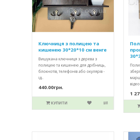
Ключниця з полицею та
Пол
кишенею 30*20*10 см венге
про
30*
Вишукана ключниця з дерева з
полицею та кишенею для дрібниць,
Полиц
блокнотів, телефонів або окулярів -
збер
ід..
марш
відео
440.00грн.
1 27
КУПИТИ