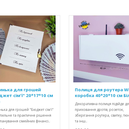
инька для грошей
Полиця для роутера Wi
джет сім'ї" 20*17*10 см
коробка 40*20*10 см Бі
а
Декоративна полиця підійде д
ька для грошей "Бюджет сім'ї"
приховання дротів, розеток,
стильне та практичне рішення
зберігання роутера, свитку, тю
ланування сімейних фінансі..
та інш..