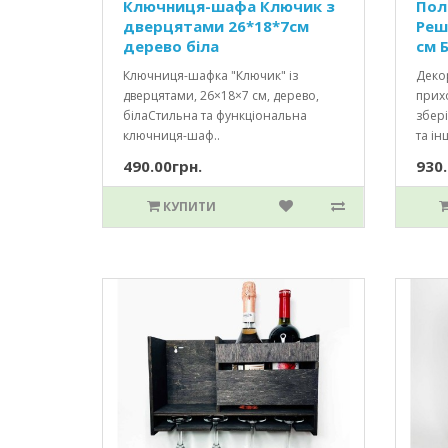
Ключниця-шафа Ключик з
Пол
дверцятами 26*18*7см
Реш
дерево біла
см Б
Ключниця-шафка "Ключик" із
Декор
дверцятами, 26×18×7 см, дерево,
прихо
білаСтильна та функціональна
збері
ключниця-шаф..
та інш
490.00грн.
930.
КУПИТИ