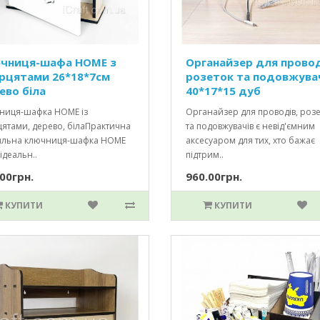
чниця-шафа HOME з
Органайзер для провод
рцятами 26*18*7см
розеток та подовжува
ево біла
40*17*15 дуб
ниця-шафка HOME із
Органайзер для проводів, роз
цятами, дерево, білаПрактична
та подовжувачів є невід'ємним
тильна ключниця-шафка HOME
аксесуаром для тих, хто бажає
ідеальн..
підтрим..
00грн.
960.00грн.
КУПИТИ
КУПИТИ