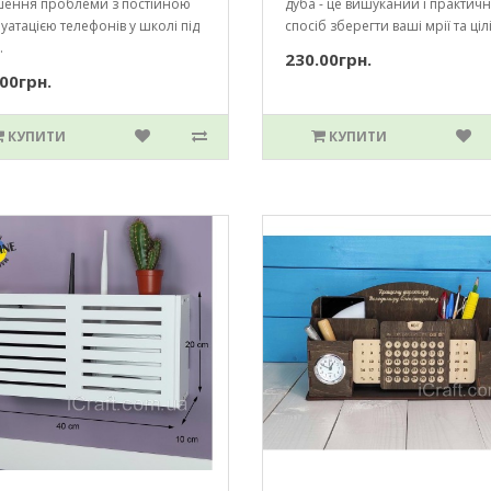
шення проблеми з постійною
дуба - це вишуканий і практич
уатацією телефонів у школі під
спосіб зберегти ваші мрії та цілі.
.
230.00грн.
00грн.
КУПИТИ
КУПИТИ