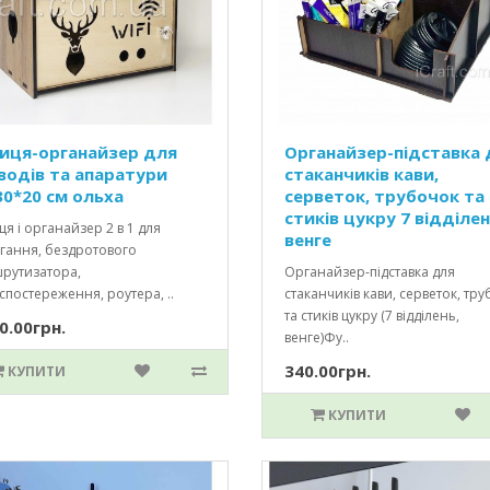
иця-органайзер для
Органайзер-підставка 
водів та апаратури
стаканчиків кави,
30*20 см ольха
серветок, трубочок та
стиків цукру 7 відділен
я і органайзер 2 в 1 для
венге
ігання, бездротового
рутизатора,
Органайзер-підставка для
спостереження, роутера, ..
стаканчиків кави, серветок, тр
та стиків цукру (7 відділень,
0.00грн.
венге)Фу..
340.00грн.
КУПИТИ
КУПИТИ