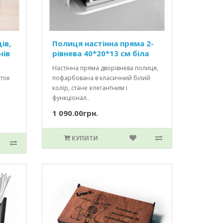
ів,
Полиця настінна пряма 2-
чів
рівнева 40*20*13 см біла
Настінна пряма дворівнева полиця,
еток
пофарбована в класичний білий
колір, стане елегантним і
функціонал..
1 090.00грн.
КУПИТИ