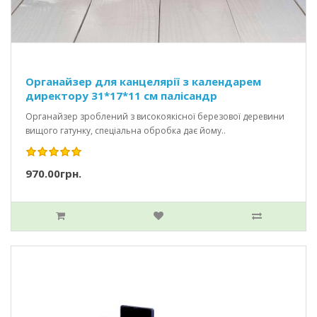
Органайзер для канцелярії з календарем
директору 31*17*11 см палісандр
Органайзер зроблений з високоякісної березової деревини
вищого гатунку, спеціальна обробка дає йому..
970.00грн.