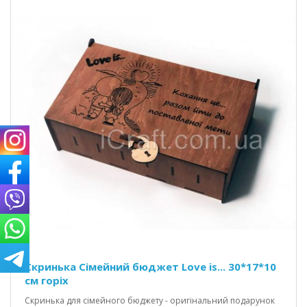
Скринька Сімейний бюджет Love is... 30*17*10
см горіх
Скринька для сімейного бюджету - оригінальний подарунок