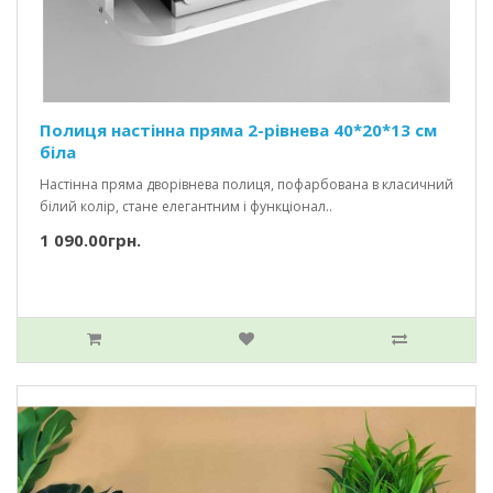
Полиця настінна пряма 2-рівнева 40*20*13 см
біла
Настінна пряма дворівнева полиця, пофарбована в класичний
білий колір, стане елегантним і функціонал..
1 090.00грн.