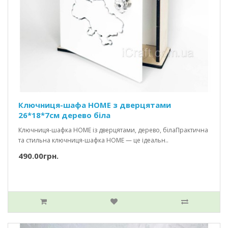
Ключниця-шафа HOME з дверцятами
26*18*7см дерево біла
Ключниця-шафка HOME із дверцятами, дерево, білаПрактична
та стильна ключниця-шафка HOME — це ідеальн..
490.00грн.