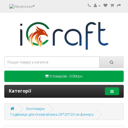
0 товар(ів) - 0.00грн.
Категорії
Зоотовари
Годівниця для птахів велика 28*20*20 см фанера