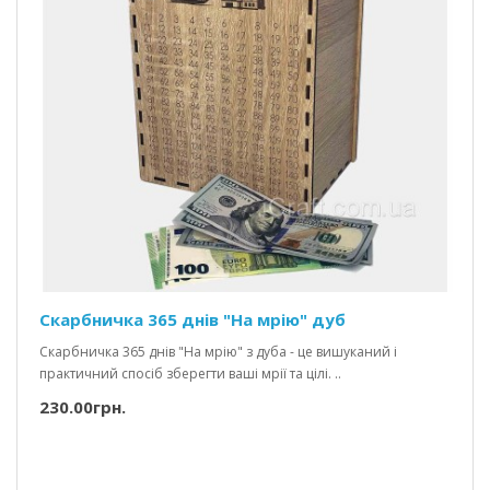
Скарбничка 365 днів "На мрію" дуб
Скарбничка 365 днів "На мрію" з дуба - це вишуканий і
практичний спосіб зберегти ваші мрії та цілі. ..
230.00грн.