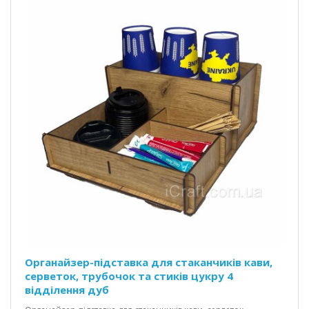
Органайзер-підставка для стаканчиків кави,
серветок, трубочок та стиків цукру 4
відділення дуб