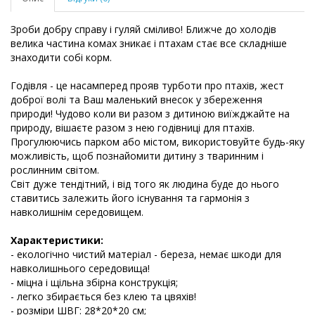
Зроби добру справу і гуляй сміливо! Ближче до холодів
велика частина комах зникає і птахам стає все складніше
знаходити собі корм.
Годівля - це насамперед прояв турботи про птахів, жест
доброї волі та Ваш маленький внесок у збереження
природи! Чудово коли ви разом з дитиною виїжджайте на
природу, вішаєте разом з нею годівниці для птахів.
Прогулюючись парком або містом, використовуйте будь-яку
можливість, щоб познайомити дитину з тваринним і
рослинним світом.
Світ дуже тендітний, і від того як людина буде до нього
ставитись залежить його існування та гармонія з
навколишнім середовищем.
Характеристики:
- екологічно чистий матеріал - береза, немає шкоди для
навколишнього середовища!
- міцна і щільна збірна конструкція;
- легко збирається без клею та цвяхів!
- розміри ШВГ: 28*20*20 см;