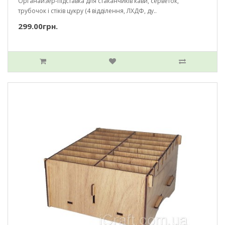
Органайзер-підставка для стаканчиків кави, серветок,
трубочок і стіків цукру (4 відділення, ЛХДФ, ду..
299.00грн.