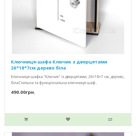
Ключниця-шафа Ключик з дверцятами
26*18*7см дерево біла
Ключниця-шафка "Ключик" із дверцятами, 26×18×7 см, дерево,
білаСтильна та функціональна ключниця-шаф..
490.00грн.