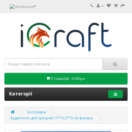
0 товар(ів) - 0.00грн.
Категорії
Зоотовари
Будиночок для гризунів 17*15,5*15 см фанера