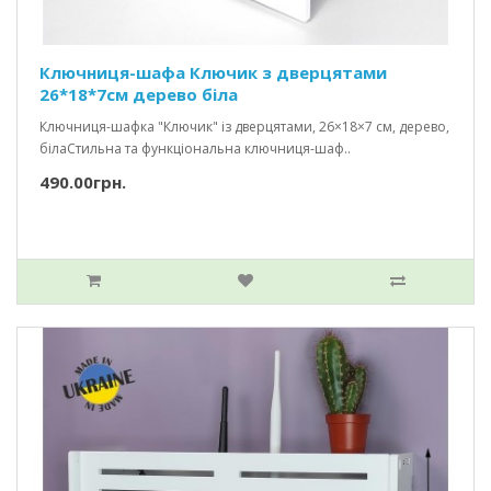
Ключниця-шафа Ключик з дверцятами
26*18*7см дерево біла
Ключниця-шафка "Ключик" із дверцятами, 26×18×7 см, дерево,
білаСтильна та функціональна ключниця-шаф..
490.00грн.