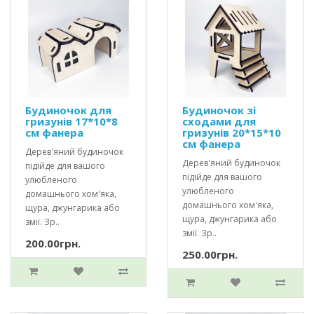
Будиночок для
Будиночок зі
гризунів 17*10*8
сходами для
см фанера
гризунів 20*15*10
см фанера
Дерев'яний будиночок
Дерев'яний будиночок
підійде для вашого
підійде для вашого
улюбленого
улюбленого
домашнього хом'яка,
домашнього хом'яка,
щура, джунгарика або
щура, джунгарика або
змії. Зр..
змії. Зр..
200.00грн.
250.00грн.