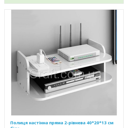
Полиця настінна пряма 2-рівнева 40*20*13 см