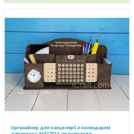
Органайзер для канцелярії з календарем
директору 31*17*11 см палісандр