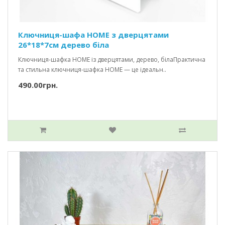
Ключниця-шафа HOME з дверцятами
26*18*7см дерево біла
Ключниця-шафка HOME із дверцятами, дерево, білаПрактична
та стильна ключниця-шафка HOME — це ідеальн..
490.00грн.