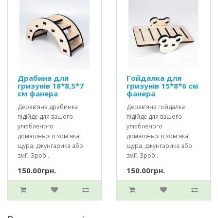
Драбина для
Гойдалка для
гризунів 18*8,5*7
гризунів 15*8*6 см
см фанера
фанера
Дерев'яна драбинка
Дерев'яна гойдалка
підійде для вашого
підійде для вашого
улюбленого
улюбленого
домашнього хом'яка,
домашнього хом'яка,
щура, джунгарика або
щура, джунгарика або
змії. Зроб..
змії. Зроб..
150.00грн.
150.00грн.