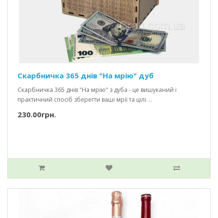
Скарбничка 365 днів "На мрію" дуб
Скарбничка 365 днів "На мрію" з дуба - це вишуканий і
практичний спосіб зберегти ваші мрії та цілі. ..
230.00грн.