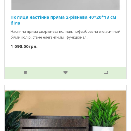
Полиця настінна пряма 2-рівнева 40*20*13 см
біла
Настінна пряма дворівнева полиця, пофарбована в класичний
білий колір, стане елегантним і функціонал..
1 090.00грн.