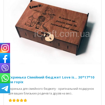
Скринька Сімейний бюджет Love is... 30*17*10
см горіх
Скринька для сімейного бюджету - оригінальний подарунок
для ваших близьких родичів та друзів на весі..