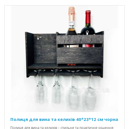
Полиця для вина та келихів 40*23*12 см чорна
Полиця для вина та келихів – стильне та практичне рішення