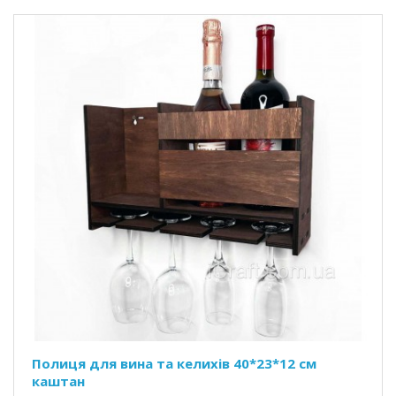
Полиця для вина та келихів 40*23*12 см
каштан