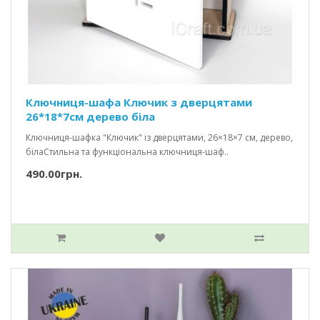
Ключниця-шафа Ключик з дверцятами
26*18*7см дерево біла
Ключниця-шафка "Ключик" із дверцятами, 26×18×7 см, дерево,
білаСтильна та функціональна ключниця-шаф..
490.00грн.