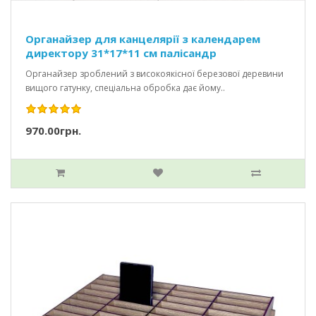
Органайзер для канцелярії з календарем
директору 31*17*11 см палісандр
Органайзер зроблений з високоякісної березової деревини
вищого гатунку, спеціальна обробка дає йому..
970.00грн.