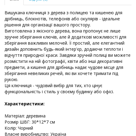
Вишукана ключниця з дерева з полицею та кишенею для
дрібниць, блокнотів, телефонів або окулярів - ідеальне
рішення для організації вашого простору.
Виготовлена з якісного дерева, вона пропонує не лише
зручне зберігання ключів, але й додаткові можливості для
зберігання важливих мелочей. Її простий, але елегантний
дизайн доповнить будь-який інтер'єр, додаючи теплоти і
відчуття природної краси. Завдяки зручній полиці ви можете
розмістити на ній фотографії, квіти або інші декоративні
предмети, а кишеня для дрібниць надає чудове місце для
зберігання невеликих речей, які ви хочете тримати під
рукою.
Ця ключниця - чудовий вибір для тих, хто цінує
функціональність і стиль у своєму будинку або офісі.
Характеристики:
Матеріал: деревина
Розмір ШВГ: 30*12*7 см
Колір: Чорний
Власне виробництво: Україна