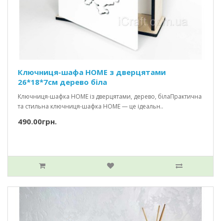
Ключниця-шафа HOME з дверцятами
26*18*7см дерево біла
Ключниця-шафка HOME із дверцятами, дерево, білаПрактична
та стильна ключниця-шафка HOME — це ідеальн..
490.00грн.