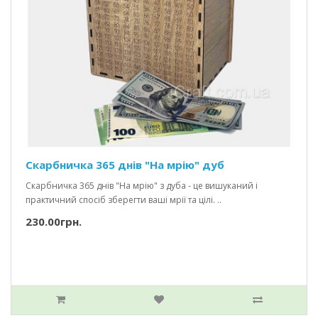
Скарбничка 365 днів "На мрію" дуб
Скарбничка 365 днів "На мрію" з дуба - це вишуканий і
практичний спосіб зберегти ваші мрії та цілі. ..
230.00грн.