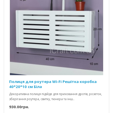
Полиця для роутера Wi-Fi Решітка коробка
40*20*10 см Біла
Декоративна полиця підійде для приховання дротів, розеток,
зберігання роутера, свитку, тюнера та інш..
930.00грн.