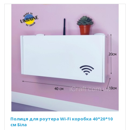
Полиця для роутера Wi-Fi коробка 40*20*10
см Біла