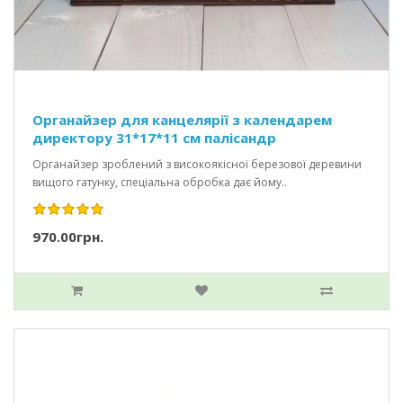
Органайзер для канцелярії з календарем
директору 31*17*11 см палісандр
Органайзер зроблений з високоякісної березової деревини
вищого гатунку, спеціальна обробка дає йому..
970.00грн.