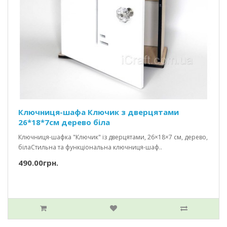
Ключниця-шафа Ключик з дверцятами
26*18*7см дерево біла
Ключниця-шафка "Ключик" із дверцятами, 26×18×7 см, дерево,
білаСтильна та функціональна ключниця-шаф..
490.00грн.