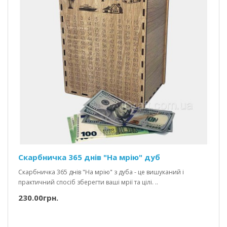
Скарбничка 365 днів "На мрію" дуб
Скарбничка 365 днів "На мрію" з дуба - це вишуканий і
практичний спосіб зберегти ваші мрії та цілі. ..
230.00грн.