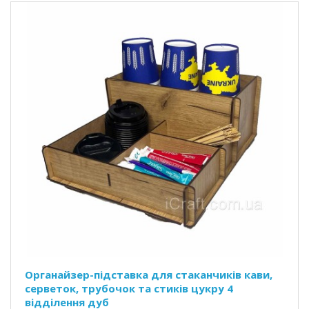
Органайзер-підставка для стаканчиків кави,
серветок, трубочок та стиків цукру 4
відділення дуб