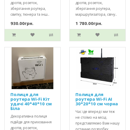
дротів, розеток,
дротів, розеток,
зберігання роутера,
зберігання роутера,
свитку, тюнера та інш..
маршрутизатора, свічу..
930.00грн.
1 780.00грн.
Полиця для
Полиця для
роутера Wi-Fi Кіт
роутера Wi-Fi AI
удачі 40*40*10 см
30*20*10 см чорна
Біла
Час іде вперед і ми теж
Декоративна полиця
не стоїмо на місці,
підійде для приховання
представляємо Вам нашу
дротів, розеток,
останню розробку,