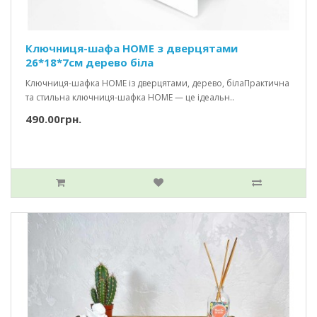
Ключниця-шафа HOME з дверцятами
26*18*7см дерево біла
Ключниця-шафка HOME із дверцятами, дерево, білаПрактична
та стильна ключниця-шафка HOME — це ідеальн..
490.00грн.