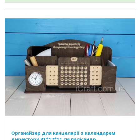
Органайзер для канцелярії з календарем
директору 31*17*11 см палісандр