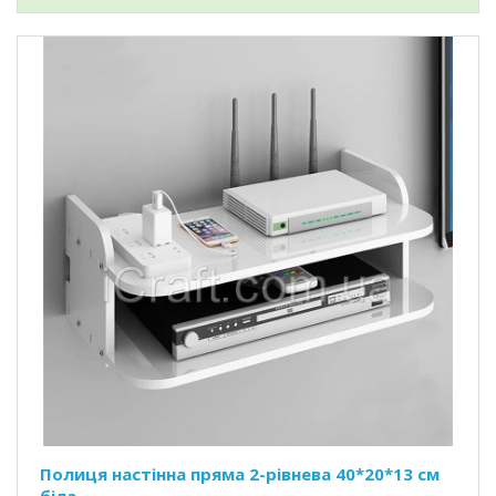
Полиця настінна пряма 2-рівнева 40*20*13 см
біла