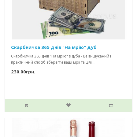
Скарбничка 365 днів "На мрію" дуб
Скарбничка 365 днів "На мрію" з дуба - це вишуканий і
практичний спосіб зберегти ваші мрії та цілі. ..
230.00грн.