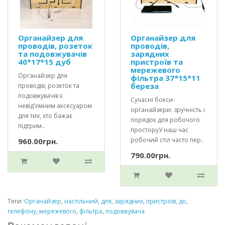
Органайзер для
Органайзер для
проводів, розеток
проводів,
та подовжувачів
зарядних
40*17*15 дуб
пристроїв та
мережевого
Органайзер для
фільтра 37*15*11
береза
проводів, розеток та
подовжувачів є
Сучасні бокси-
невід'ємним аксесуаром
органайзери: зручність і
для тих, хто бажає
порядок для робочого
підтрим..
просторуУ наш час
робочий стіл часто пер..
960.00грн.
790.00грн.
Теги:
Органайзер
,
настільний
,
для
,
зарядних
,
пристроїв
,
до
,
телефону
,
мережевого
,
фільтра
,
подовжувача