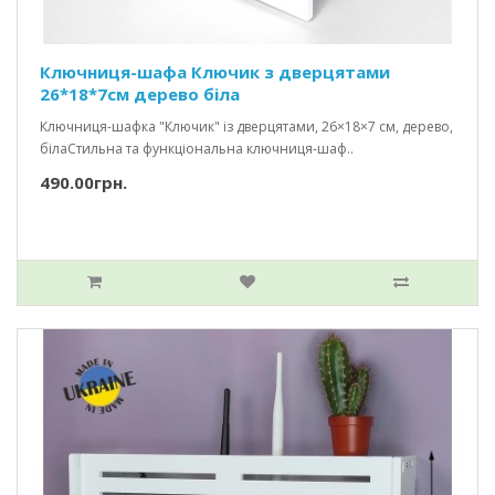
Ключниця-шафа Ключик з дверцятами
26*18*7см дерево біла
Ключниця-шафка "Ключик" із дверцятами, 26×18×7 см, дерево,
білаСтильна та функціональна ключниця-шаф..
490.00грн.