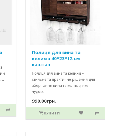
а
Полиця для вина та
келихів 40*23*12 см
каштан
 з
ний
Полиця для вина та келихів –
 ..
стильне та практичне рішення для
зберігання вина та келихів, яке
чудово..
990.00грн.
КУПИТИ