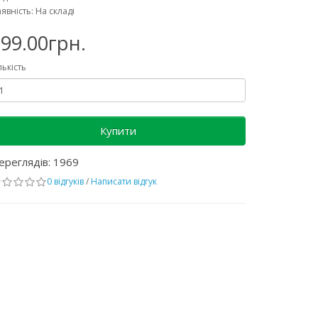
явність: На складі
99.00грн.
лькість
Купити
ереглядів: 1969
0 відгуків
/
Написати відгук