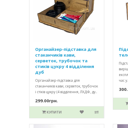
Органайзер-підставка для
Під
стаканчиків кави,
тел
серветок, трубочок та
Підст
стиків цукру 4 відділення
вирі
дуб
експл
Органайзер-підставка для
час у.
стаканчиків кави, серветок, трубочок
300.
і стіків цукру (4 відділення, ЛХДФ, ду..
299.00грн.
КУПИТИ