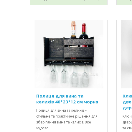
Полиця для вина та
Клю
келихів 40*23*12 см чорна
две
дер
Полиця для вина та келихів –
стильне та практичне рішення для
Ключ
зберігання вина та келихів, яке
двер
чудово..
та с