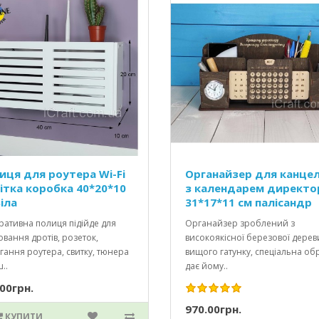
иця для роутера Wi-Fi
Органайзер для канцел
ітка коробка 40*20*10
з календарем директо
іла
31*17*11 см палісандр
ативна полиця підійде для
Органайзер зроблений з
вання дротів, розеток,
високоякісної березової дере
гання роутера, свитку, тюнера
вищого гатунку, спеціальна об
..
дає йому..
00грн.
970.00грн.
КУПИТИ