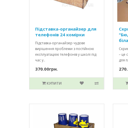
Підставка-органайзер для
Скр
телефонів 24 комірки
"Бю
біл
Підставка-органайзер чудове
вирішення проблеми з постійною
Скрин
експлуатацією телефонів у школі під
– це 
час у..
для п
370.00грн.
270.
КУПИТИ