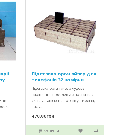
ярії
Підставка-органайзер для
ру
телефонів 32 комірки
Підставка-органайзер чудове
вирішення проблеми з постійною
вини
експлуатацією телефонів у школі під
робка
час у..
470.00грн.
КУПИТИ