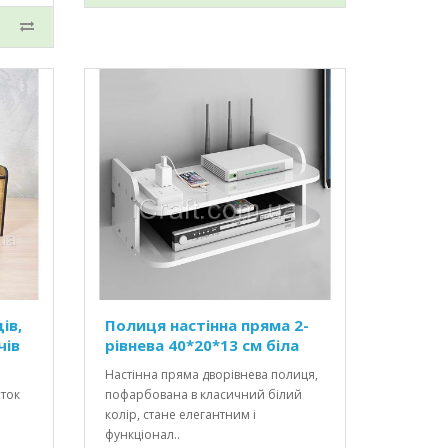
ів,
Полиця настінна пряма 2-
чів
рівнева 40*20*13 см біла
Настінна пряма дворівнева полиця,
еток
пофарбована в класичний білий
колір, стане елегантним і
функціонал..