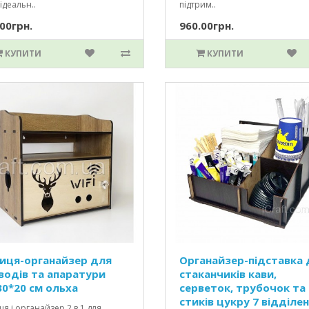
ідеальн..
підтрим..
00грн.
960.00грн.
КУПИТИ
КУПИТИ
иця-органайзер для
Органайзер-підставка 
водів та апаратури
стаканчиків кави,
30*20 см ольха
серветок, трубочок та
стиків цукру 7 відділен
я і органайзер 2 в 1 для