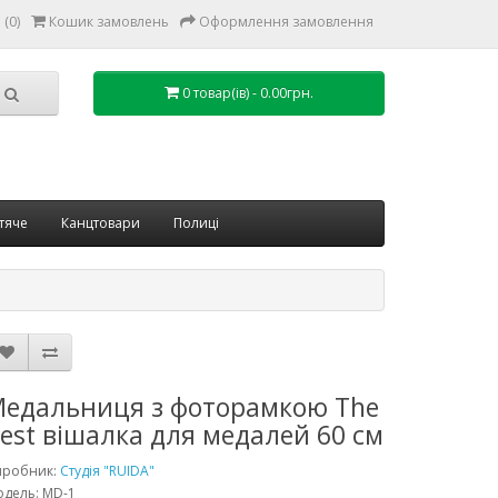
(0)
Кошик замовлень
Оформлення замовлення
0 товар(ів) - 0.00грн.
тяче
Канцтовари
Полиці
едальниця з фоторамкою The
est вішалка для медалей 60 см
иробник:
Студія "RUIDA"
дель: MD-1