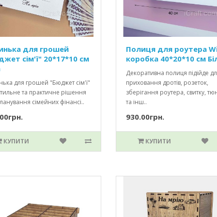
инька для грошей
Полиця для роутера Wi
джет сім'ї" 20*17*10 см
коробка 40*20*10 см Бі
а
Декоративна полиця підійде д
ька для грошей "Бюджет сім'ї"
приховання дротів, розеток,
стильне та практичне рішення
зберігання роутера, свитку, тю
ланування сімейних фінансі..
та інш..
00грн.
930.00грн.
КУПИТИ
КУПИТИ