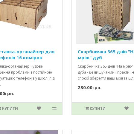
ставка-органайзер для
Скарбничка 365 днів "Н
ефонів 16 комірок
мрію" дуб
авка-органайзер чудове
Скарбничка 365 днів "На мрію"
шення проблеми з постійною
дуба - це вишуканий і практич
уатацією телефонів у школі під
спосіб зберегти ваші мрії та цілі.
.
230.00грн.
00грн.
КУПИТИ
КУПИТИ