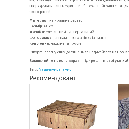
Медальниця "The Best" з фоторамкою – це ідеальне поєд
впорядкувати ваші медалі, а й збереже найкращі спогади
якого рівня!
Матеріал
: натуральне дерево
Розмір
: 60 см
Дизайн
: елегантний і універсальний
Фоторамка
: для пам’ятного знімка із змагань
Кріплення
: надійне та просте
Створіть власну стіну досягнень та надихайтеся на нові п
Замовляйте просто зараз і підкресліть свої успіхи!
Теги:
Медальница тенис
Рекомендовані