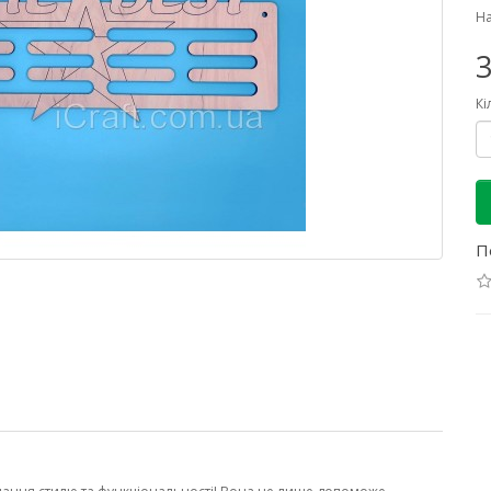
На
3
Кі
П