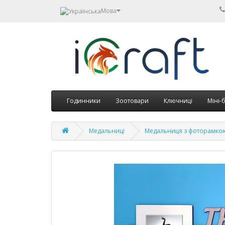
Мова
Годинники
Зоотовари
Ключниці
Міні-
Медальниці
Медальниця з фоторамкою 