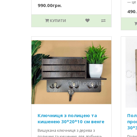
— це 
990.00грн.
490.
КУПИТИ
Ключниця з полицею та
Пол
кишенею 30*20*10 см венге
про
30*
Вишукана ключниця з дерева з
полицею та кишенею для дрібниць,
Полиц