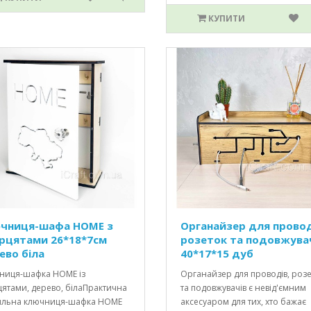
КУПИТИ
чниця-шафа HOME з
Органайзер для провод
рцятами 26*18*7см
розеток та подовжува
ево біла
40*17*15 дуб
ниця-шафка HOME із
Органайзер для проводів, роз
цятами, дерево, білаПрактична
та подовжувачів є невід'ємним
тильна ключниця-шафка HOME
аксесуаром для тих, хто бажає