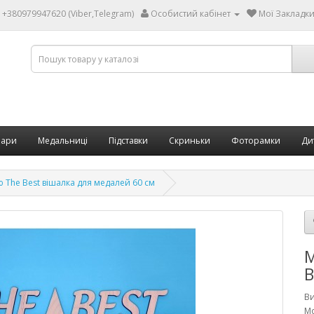
+380979947620 (Viber,Telegram)
Особистий кабінет
Мої Закладки 
бари
Медальниці
Підставки
Скриньки
Фоторамки
Ди
The Best вішалка для медалей 60 см
М
B
В
Мо