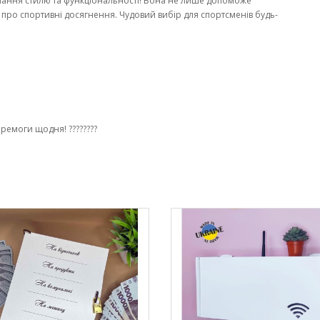
нання стилю та функціональності! Вона не лише допоможе
 про спортивні досягнення. Чудовий вибір для спортсменів будь-
еремоги щодня! ????????