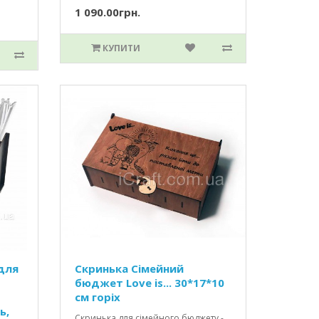
1 090.00грн.
КУПИТИ
для
Скринька Сімейний
бюджет Love is... 30*17*10
см горіх
ь,
Скринька для сімейного бюджету -