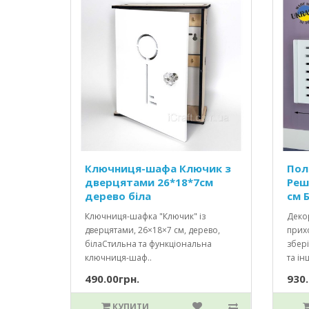
Ключниця-шафа Ключик з
Пол
дверцятами 26*18*7см
Реш
дерево біла
см Б
Ключниця-шафка "Ключик" із
Декор
дверцятами, 26×18×7 см, дерево,
прихо
білаСтильна та функціональна
збері
ключниця-шаф..
та інш
490.00грн.
930.
КУПИТИ