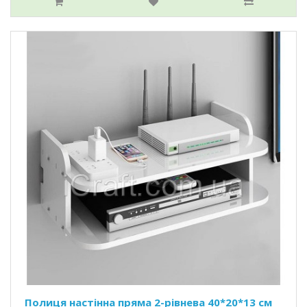
Полиця настінна пряма 2-рівнева 40*20*13 см