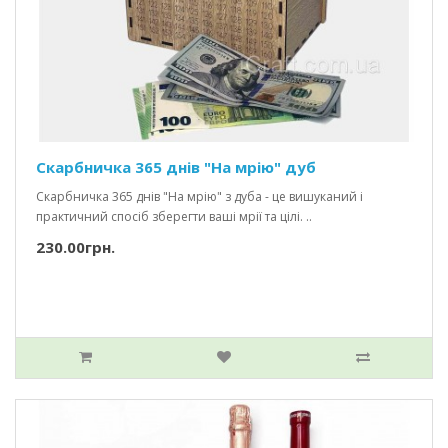
Скарбничка 365 днів "На мрію" дуб
Скарбничка 365 днів "На мрію" з дуба - це вишуканий і
практичний спосіб зберегти ваші мрії та цілі. ..
230.00грн.