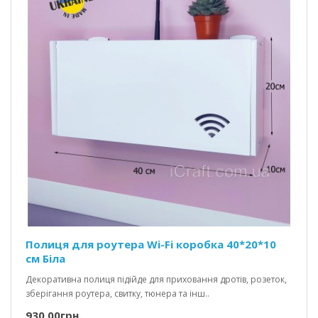
Полиця для роутера Wi-Fi коробка 40*20*10
см Біла
Декоративна полиця підійде для приховання дротів, розеток,
зберігання роутера, свитку, тюнера та інш..
930.00грн.