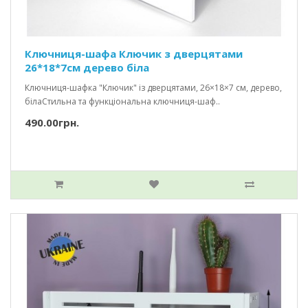
Ключниця-шафа Ключик з дверцятами
26*18*7см дерево біла
Ключниця-шафка "Ключик" із дверцятами, 26×18×7 см, дерево,
білаСтильна та функціональна ключниця-шаф..
490.00грн.