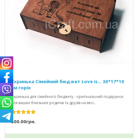
Скринька Сімейний бюджет Love is... 30*17*10
см горіх
Скринька для сімейного бюджету - оригінальний подарунок
для ваших близьких родичів та друзів на весі..
500.00грн.