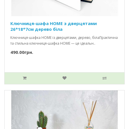
Ключниця-шафа HOME з дверцятами
26*18*7см дерево біла
Ключниця-шафка HOME із дверцятами, дерево, білаПрактична
та стильна ключниця-шафка HOME — це ідеальн..
490.00грн.