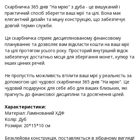
Скарбничка 365 днів "На мрію" з дуба - це вишуканий і
практичний спосіб зберегти ваші мрії та цілі. Вона має
елегантний дизайн та міцну конструкцію, що забезпечує
довгий термін служби.
Ця скарбничка сприяє дисциплінованому фінансовому
плануванню та дозволяє вам відкласти кошти на ваші мрії
та цілі протягом усього року. Просторий внутрішній відсік
забезпечує достатньо місця для зберігання монет, купюр та
інших цінних речей.
Не пропустіть можливість втілити ваші мрії у реальність за
допомогою цієї чудової скарбнички 365 днів "На мрію". Це
чудовий подарунок для себе або для ваших близьких, які
прагнуть до фінансової дисципліни та досягнення цілей.
Характеристики:
Матеріал: Ламінований ХДФ
Колір: Дуб
Розміри: 20*15*10 см
Безклейова конструкція, поставляється в зібраному вигляді!