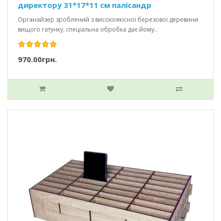
директору 31*17*11 см палісандр
Органайзер зроблений з високоякісної березової деревини
вищого гатунку, спеціальна обробка дає йому..
970.00грн.