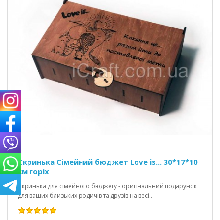
Скринька Сімейний бюджет Love is... 30*17*10
см горіх
Скринька для сімейного бюджету - оригінальний подарунок
для ваших близьких родичів та друзів на весі..