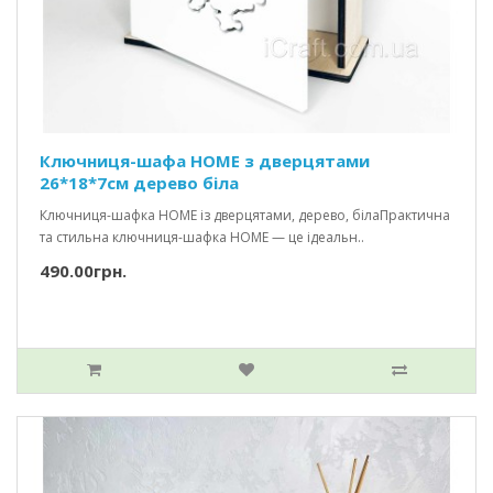
Ключниця-шафа HOME з дверцятами
26*18*7см дерево біла
Ключниця-шафка HOME із дверцятами, дерево, білаПрактична
та стильна ключниця-шафка HOME — це ідеальн..
490.00грн.