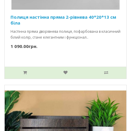
Полиця настінна пряма 2-рівнева 40*20*13 см
біла
Настінна пряма дворівнева полиця, пофарбована в класичний
білий колір, стане елегантним і функціонал..
1 090.00грн.