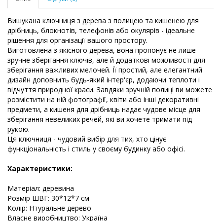
Вишукана ключниця з дерева з полицею та кишенею для
дрібниць, блокнотів, телефонів або окулярів - ідеальне
рішення для організації вашого простору.
Виготовлена з якісного дерева, вона пропонує не лише
зручне зберігання ключів, але й додаткові можливості для
зберігання важливих мелочей. Її простий, але елегантний
дизайн доповнить будь-який інтер'єр, додаючи теплоти і
відчуття природної краси. Завдяки зручній полиці ви можете
розмістити на ній фотографії, квіти або інші декоративні
предмети, а кишеня для дрібниць надає чудове місце для
зберігання невеликих речей, які ви хочете тримати під
рукою.
Ця ключниця - чудовий вибір для тих, хто цінує
функціональність і стиль у своєму будинку або офісі.
Характеристики:
Матеріал: деревина
Розмір ШВГ: 30*12*7 см
Колір: Нтуральне дерево
Власне виробництво: Україна