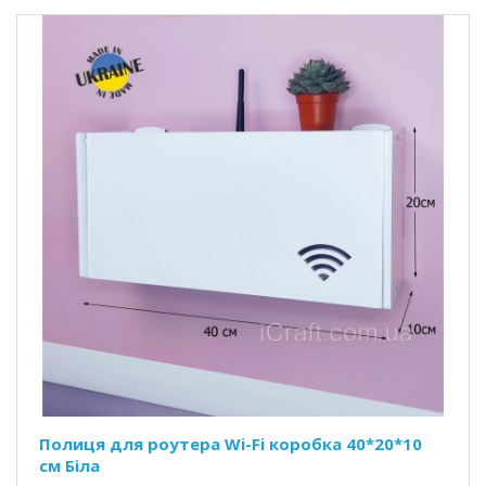
Полиця для роутера Wi-Fi коробка 40*20*10
см Біла