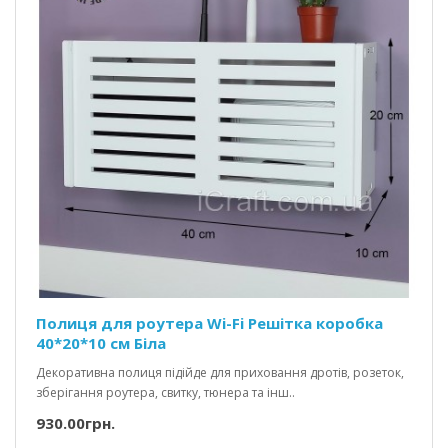
Полиця для роутера Wi-Fi Решітка коробка
40*20*10 см Біла
Декоративна полиця підійде для приховання дротів, розеток,
зберігання роутера, свитку, тюнера та інш..
930.00грн.