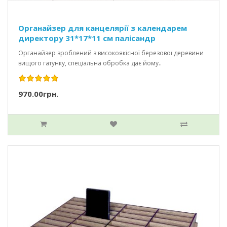
Органайзер для канцелярії з календарем
директору 31*17*11 см палісандр
Органайзер зроблений з високоякісної березової деревини
вищого гатунку, спеціальна обробка дає йому..
970.00грн.