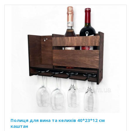
Полиця для вина та келихів 40*23*12 см
каштан