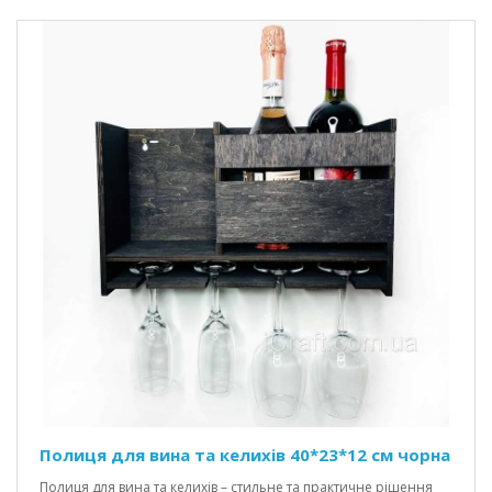
Полиця для вина та келихів 40*23*12 см чорна
Полиця для вина та келихів – стильне та практичне рішення