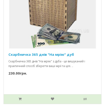
Скарбничка 365 днів "На мрію" дуб
Скарбничка 365 днів "На мрію" з дуба - це вишуканий і
практичний спосіб зберегти ваші мрії та цілі. ..
230.00грн.