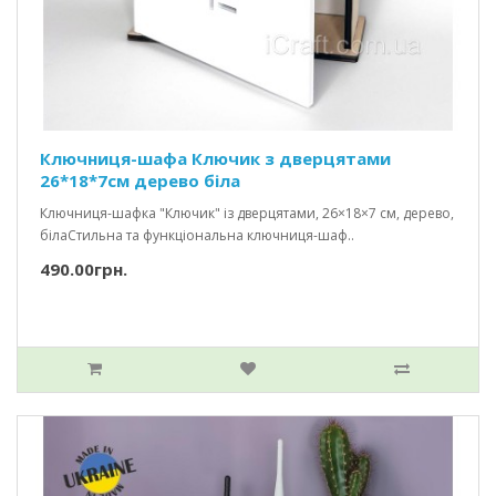
Ключниця-шафа Ключик з дверцятами
26*18*7см дерево біла
Ключниця-шафка "Ключик" із дверцятами, 26×18×7 см, дерево,
білаСтильна та функціональна ключниця-шаф..
490.00грн.