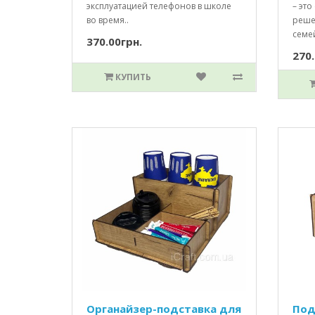
эксплуатацией телефонов в школе
– это
во время..
реше
семе
370.00грн.
270.
КУПИТЬ
Органайзер-подставка для
Под