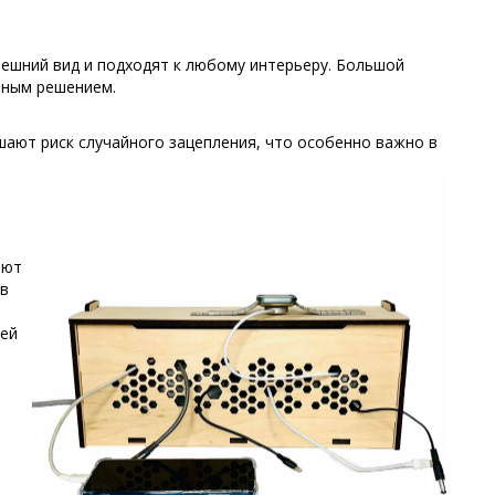
шний вид и подходят к любому интерьеру. Большой
ьным решением.
ают риск случайного зацепления, что особенно важно в
ают
ев
лей
я