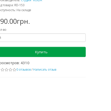
роизводитель:
Студия "RUIDA"
д товара: RD-153
ступность: На складе
90.00грн.
л-во
Купить
росмотров: 4310
0 отзывов
/
Написать отзыв