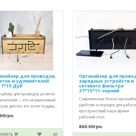
анайзер для проводов,
Органайзер для прово
еток и удлинителей
зарядных устройств и
17*15 Дуб
сетевого фильтра
37*15*11 чорний
найзер для проводов, розеток
Современные боксы-органайз
линителей — это незаменимый
удобство и порядок для рабоч
суар для тех, кто хочет поддер..
пространстваВ наше время
00грн.
рабочий стол..
860.00грн.
КУПИТЬ