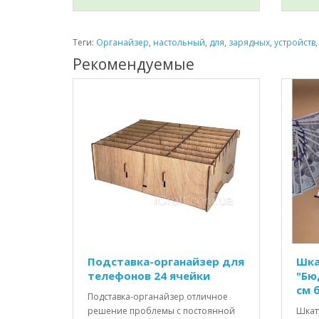
Теги:
Органайзер
,
настольный
,
для
,
зарядных
,
устройств
Рекомендуемые
Подставка-органайзер для
Шка
телефонов 24 ячейки
"Бю
см 
Подставка-органайзер отличное
решение проблемы с постоянной
Шкат