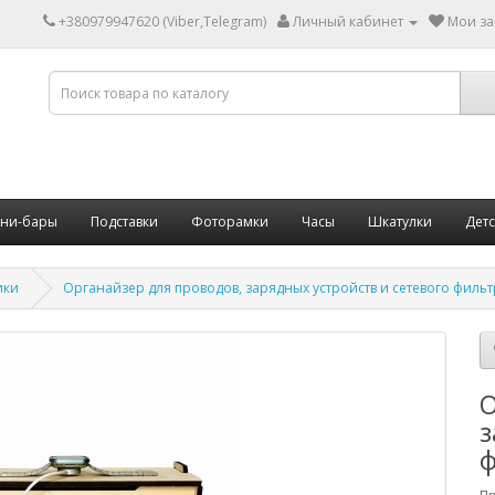
+380979947620 (Viber,Telegram)
Личный кабинет
Мои за
ни-бары
Подставки
Фоторамки
Часы
Шкатулки
Дет
ики
Органайзер для проводов, зарядных устройств и сетевого филь
О
з
ф