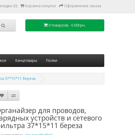
кладки (0)
Корзина покупок
Оформление заказа
0 товар(ов) - 0.00грн.
ское
Канцтовары
Полки
тра 37*15*11 береза
рганайзер для проводов,
арядных устройств и сетевого
ильтра 37*15*11 береза