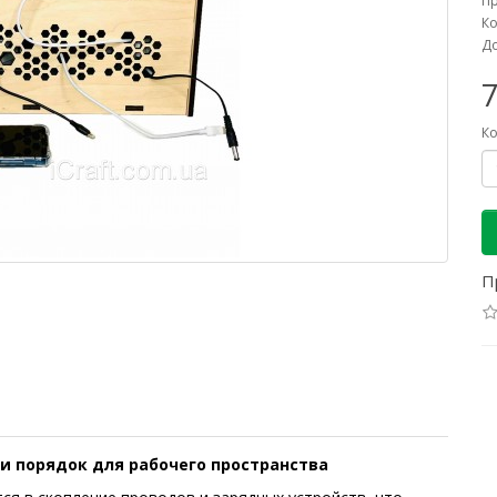
П
Ко
До
7
Ко
П
и порядок для рабочего пространства