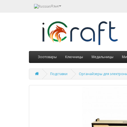
Язык
Зоотовары
Ключницы
Медальницы
Ми
Подставки
Органайзеры для электрон