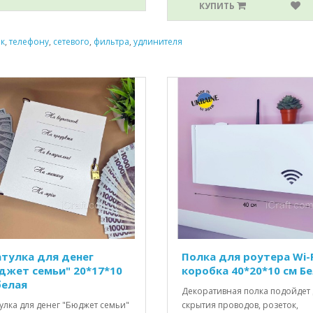
КУПИТЬ
,
к
,
телефону
,
сетевого
,
фильтра
,
удлинителя
тулка для денег
Полка для роутера Wi-F
джет семьи" 20*17*10
коробка 40*20*10 см Б
белая
Декоративная полка подойдет 
улка для денег "Бюджет семьи"
скрытия проводов, розеток,