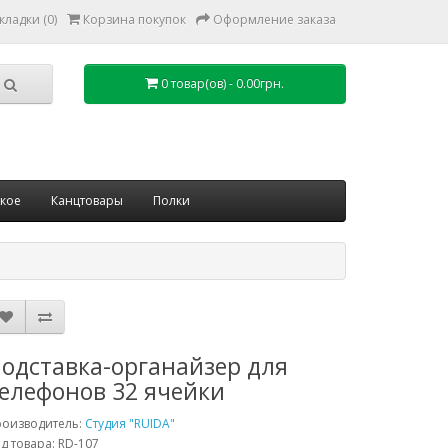
кладки (0)
Корзина покупок
Оформление заказа
0 товар(ов) - 0.00грн.
ское
Канцтовары
Полки
одставка-органайзер для
елефонов 32 ячейки
роизводитель:
Студия "RUIDA"
д товара: RD-107