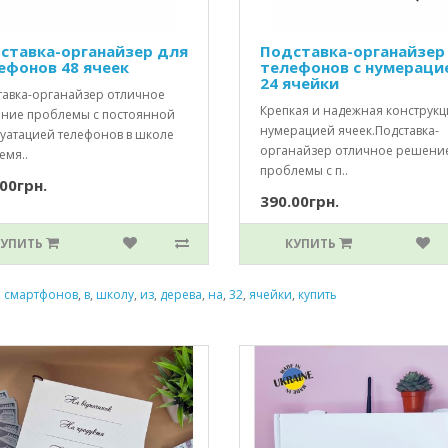
ставка-органайзер для
Подставка-органайзер
ефонов 48 ячеек
телефонов с нумераци
24 ячейки
тавка-органайзер отличное
Крепкая и надежная конструкц
ние проблемы с постоянной
нумерацией ячеек.Подставка-
луатацией телефонов в школе
органайзер отличное решени
емя..
проблемы с п..
00грн.
390.00грн.
КУПИТЬ
КУПИТЬ
,
смартфонов
,
в
,
школу
,
из
,
дерева
,
на
,
32
,
ячейки
,
купить