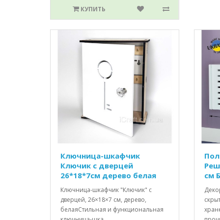
КУПИТЬ
Ключница-шкафчик
Пол
Ключик c дверцей
Реш
26*18*7см дерево белая
см 
Ключница-шкафчик "Ключик" с
Деко
дверцей, 26×18×7 см, дерево,
скрыт
белаяСтильная и функциональная
хране
ключница-шка..
прочи