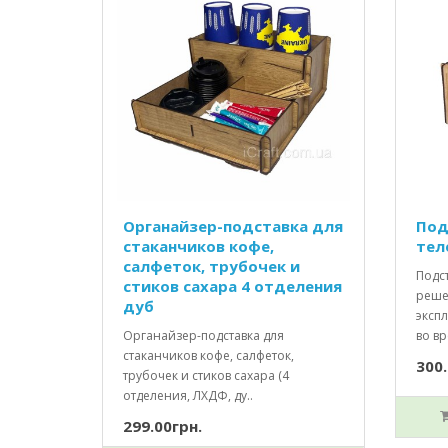
Органайзер-подставка для
Под
стаканчиков кофе,
тел
салфеток, трубочек и
Подс
стиков сахара 4 отделения
реше
дуб
эксп
Органайзер-подставка для
во вр
стаканчиков кофе, салфеток,
300.
трубочек и стиков сахара (4
отделения, ЛХДФ, ду..
299.00грн.