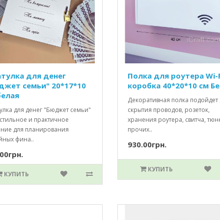
тулка для денег
Полка для роутера Wi-F
джет семьи" 20*17*10
коробка 40*20*10 см Б
белая
Декоративная полка подойдет 
улка для денег "Бюджет семьи"
скрытия проводов, розеток,
 стильное и практичное
хранения роутера, свитча, тюн
ние для планирования
прочих..
йных фина..
930.00грн.
00грн.
КУПИТЬ
КУПИТЬ