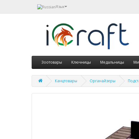
Язык
Зоотовары
Ключницы
Медальницы
Ми
Канцтовары
Органайзеры
Подст