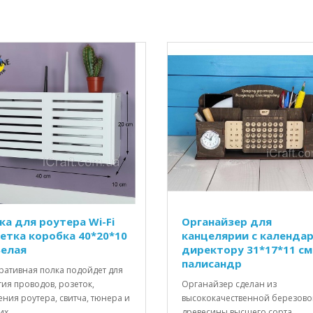
ка для роутера Wi-Fi
Органайзер для
етка коробка 40*20*10
канцелярии с календа
Белая
директору 31*17*11 см
палисандр
ративная полка подойдет для
ия проводов, розеток,
Органайзер сделан из
ния роутера, свитча, тюнера и
высококачественной березов
х..
древесины высшего сорта,