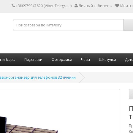
+380979947620 (Viber,Telegram)
Личный кабинет
Мои за
ни-бары
Подставки
Фоторамки
Часы
Шкатулки
Дет
авка-органайзер для телефонов 32 ячейки
П
т
П
Ко