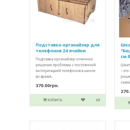
Подставка-органайзер для
Шка
телефонов 24 ячейки
"Бю
см 
Подставка-органайзер отличное
решение проблемы с постоянной
Шкат
эксплуатацией телефонов в школе
– это
во время..
реше
семе
370.00грн.
270.
КУПИТЬ