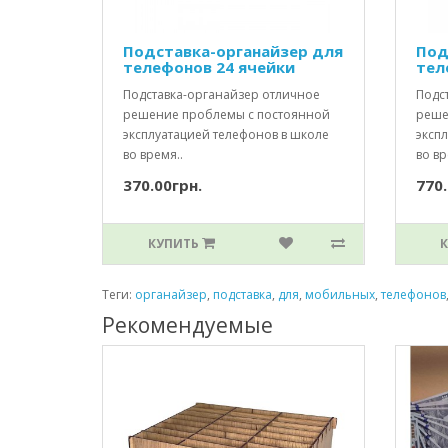
Подставка-органайзер для
Под
телефонов 24 ячейки
тел
Подставка-органайзер отличное
Подс
решение проблемы с постоянной
реше
эксплуатацией телефонов в школе
эксп
во время..
во вр
370.00грн.
770.
КУПИТЬ
Теги:
органайзер
,
подставка
,
для
,
мобильных
,
телефонов
Рекомендуемые