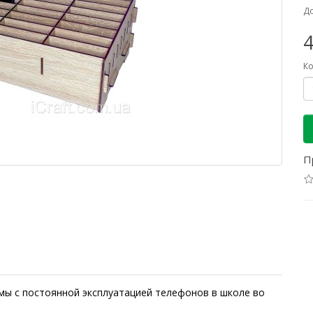
До
4
Ко
П
мы с постоянной эксплуатацией телефонов в школе во