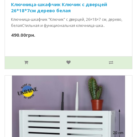
Ключница-шкафчик Ключик c дверцей
26*18*7см дерево белая
Ключница-шкафчик "Ключик" с дверцей, 26×18×7 см, дерево,
белаяСтильная и функциональная ключница-шка..
490.00грн.