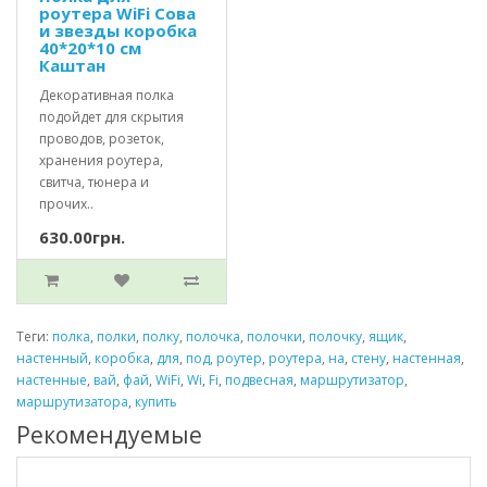
роутера WiFi Сова
и звезды коробка
40*20*10 см
Каштан
Декоративная полка
подойдет для скрытия
проводов, розеток,
хранения роутера,
свитча, тюнера и
прочих..
630.00грн.
Теги:
полка
,
полки
,
полку
,
полочка
,
полочки
,
полочку
,
ящик
,
настенный
,
коробка
,
для
,
под
,
роутер
,
роутера
,
на
,
стену
,
настенная
,
настенные
,
вай
,
фай
,
WiFi
,
Wi
,
Fi
,
подвесная
,
маршрутизатор
,
маршрутизатора
,
купить
Рекомендуемые