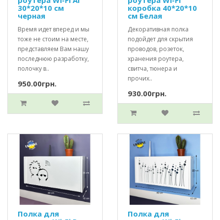
роутера Wi-Fi AI
роутера Wi-Fi
30*20*10 см
коробка 40*20*10
черная
см Белая
Время идет вперед и мы
Декоративная полка
тоже не стоим на месте,
подойдет для скрытия
представляем Вам нашу
проводов, розеток,
последнюю разработку,
хранения роутера,
полочку в..
свитча, тюнера и
прочих..
950.00грн.
930.00грн.
Полка для
Полка для