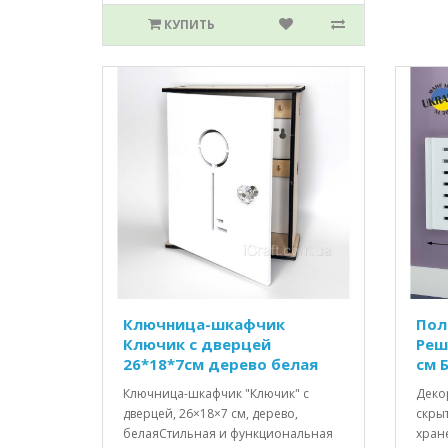
КУПИТЬ
Ключница-шкафчик
Пол
Ключик c дверцей
Реш
26*18*7см дерево белая
см 
Ключница-шкафчик "Ключик" с
Деко
дверцей, 26×18×7 см, дерево,
скрыт
белаяСтильная и функциональная
хране