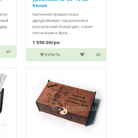
белая
еток
Настенная прямая полка
имый
двухуровневая, окрашенная в
ддер..
классический белый цвет, станет
элегантным и функ..
1 090.00грн.
КУПИТЬ