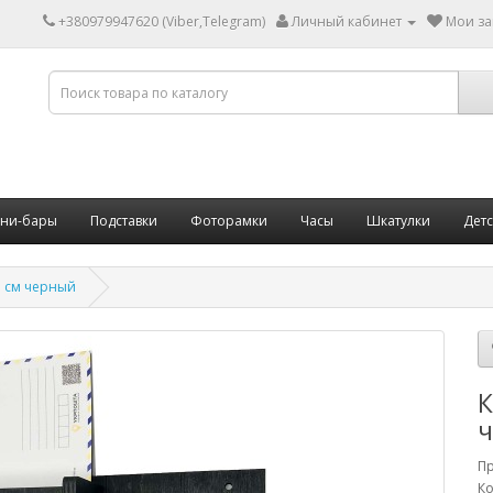
+380979947620 (Viber,Telegram)
Личный кабинет
Мои за
ни-бары
Подставки
Фоторамки
Часы
Шкатулки
Дет
7 см черный
К
П
Ко