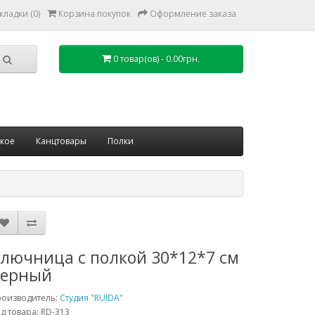
кладки (0)
Корзина покупок
Оформление заказа
0 товар(ов) - 0.00грн.
ское
Канцтовары
Полки
лючница с полкой 30*12*7 см
черный
роизводитель:
Студия "RUIDA"
д товара: RD-313