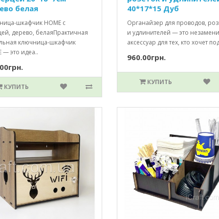
ево белая
40*17*15 Дуб
ница-шкафчик HOME с
Органайзер для проводов, роз
цей, дерево, белаяПрактичная
и удлинителей — это незамен
ильная ключница-шкафчик
аксессуар для тех, кто хочет по
— это идеа..
960.00грн.
00грн.
КУПИТЬ
КУПИТЬ