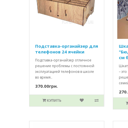
Подставка-органайзер для
Шка
телефонов 24 ячейки
"Бю
см 
Подставка-органайзер отличное
решение проблемы с постоянной
Шкат
эксплуатацией телефонов в школе
– это
во время..
реше
семе
370.00грн.
270.
КУПИТЬ