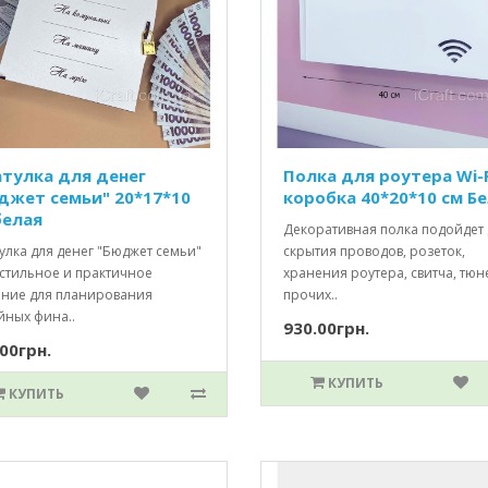
тулка для денег
Полка для роутера Wi-F
джет семьи" 20*17*10
коробка 40*20*10 см Б
белая
Декоративная полка подойдет 
улка для денег "Бюджет семьи"
скрытия проводов, розеток,
 стильное и практичное
хранения роутера, свитча, тюн
ние для планирования
прочих..
йных фина..
930.00грн.
00грн.
КУПИТЬ
КУПИТЬ