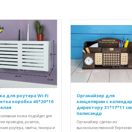
ка для роутера Wi-Fi
Органайзер для
етка коробка 40*20*10
канцелярии с календа
Белая
директору 31*17*11 см
палисандр
ративная полка подойдет для
ия проводов, розеток,
Органайзер сделан из
ния роутера, свитча, тюнера и
высококачественной березов