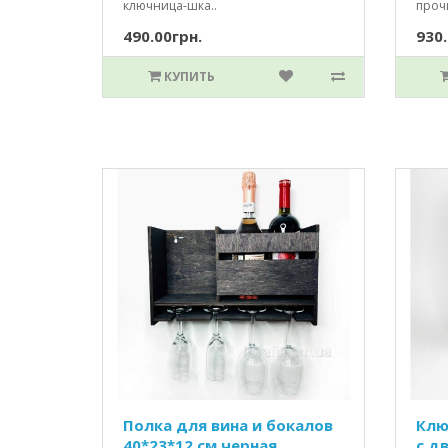
ключница-шка..
прочи
490.00грн.
930.
КУПИТЬ
Полка для вина и бокалов
Клю
40*23*12 см черная
c д