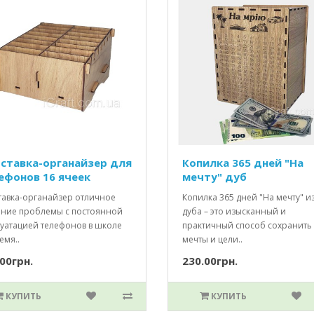
ставка-органайзер для
Копилка 365 дней "На
ефонов 16 ячеек
мечту" дуб
тавка-органайзер отличное
Копилка 365 дней "На мечту" и
ние проблемы с постоянной
дуба – это изысканный и
луатацией телефонов в школе
практичный способ сохранить
емя..
мечты и цели..
00грн.
230.00грн.
КУПИТЬ
КУПИТЬ