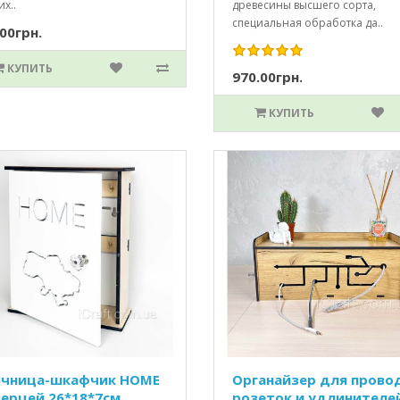
х..
древесины высшего сорта,
специальная обработка да..
00грн.
КУПИТЬ
970.00грн.
КУПИТЬ
чница-шкафчик HOME
Органайзер для прово
верцей 26*18*7см
розеток и удлинителе