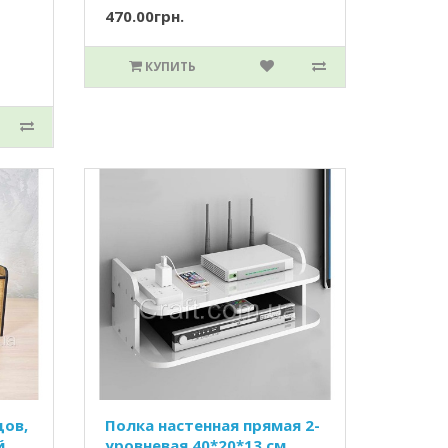
470.00грн.
КУПИТЬ
дов,
Полка настенная прямая 2-
й
уровневая 40*20*13 см