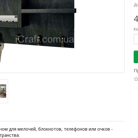
До
4
Ко
П
ном для мелочей, блокнотов, телефонов или очков -
транства.