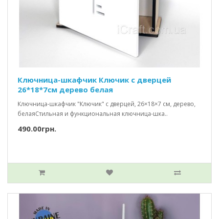
Ключница-шкафчик Ключик c дверцей
26*18*7см дерево белая
Ключница-шкафчик "Ключик" с дверцей, 26×18×7 см, дерево,
белаяСтильная и функциональная ключница-шка..
490.00грн.