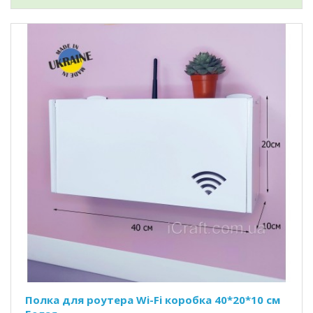
Полка для роутера Wi-Fi коробка 40*20*10 см