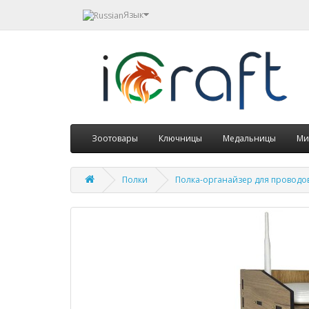
Язык
Зоотовары
Ключницы
Медальницы
Ми
Полки
Полка-органайзер для проводов