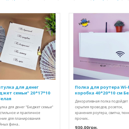
тулка для денег
Полка для роутера Wi-F
джет семьи" 20*17*10
коробка 40*20*10 см Б
белая
Декоративная полка подойдет 
улка для денег "Бюджет семьи"
скрытия проводов, розеток,
 стильное и практичное
хранения роутера, свитча, тюн
ние для планирования
прочих..
йных фина..
930.00грн.