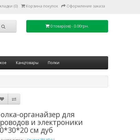
кладки (0)
Корзина покупок
Оформление заказа
0 товар(ов) - 0.00грн.
ское
Канцтовары
Полки
олка-органайзер для
роводов и электроники
0*30*20 см дуб