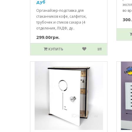
дуб
эксп
Органайзер-подставка для
во вр
стаканчиков кофе, салфеток,
300.
трубочек и стиков сахара (4
отделения, ЛХДФ, ду..
299.00грн.
КУПИТЬ