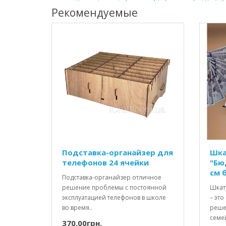
Рекомендуемые
Подставка-органайзер для
Шка
телефонов 24 ячейки
"Бю
см 
Подставка-органайзер отличное
решение проблемы с постоянной
Шкат
эксплуатацией телефонов в школе
– это
во время..
реше
семе
370.00грн.