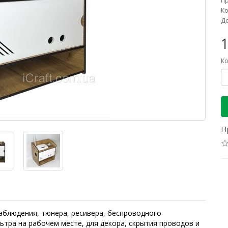
П
Ко
До
1
Ко
П
блюдения, тюнера, ресивера, беспроводного
ьтра на рабочем месте, для декора, скрытия проводов и