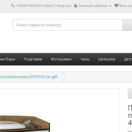
+380979947620 (Viber,Telegram)
Личный кабинет
Мои за
ни-бары
Подставки
Фоторамки
Часы
Шкатулки
Дет
 и электроники 30*30*20 см дуб
П
п
4