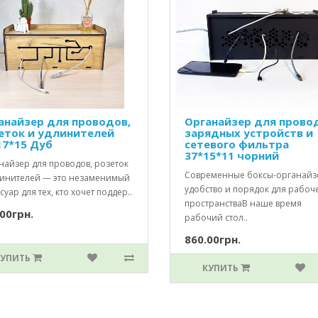
анайзер для проводов,
Органайзер для прово
еток и удлинителей
зарядных устройств и
17*15 Дуб
сетевого фильтра
37*15*11 чорний
найзер для проводов, розеток
Современные боксы-органайз
линителей — это незаменимый
удобство и порядок для рабоч
суар для тех, кто хочет поддер..
пространстваВ наше время
00грн.
рабочий стол..
860.00грн.
КУПИТЬ
КУПИТЬ