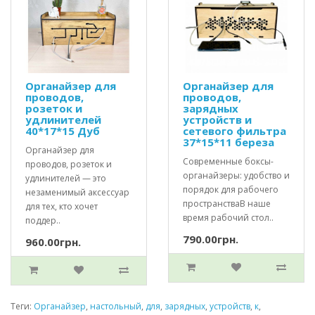
Органайзер для
Органайзер для
проводов,
проводов,
розеток и
зарядных
удлинителей
устройств и
40*17*15 Дуб
сетевого фильтра
37*15*11 береза
Органайзер для
Современные боксы-
проводов, розеток и
органайзеры: удобство и
удлинителей — это
порядок для рабочего
незаменимый аксессуар
пространстваВ наше
для тех, кто хочет
время рабочий стол..
поддер..
790.00грн.
960.00грн.
Теги:
Органайзер
,
настольный
,
для
,
зарядных
,
устройств
,
к
,