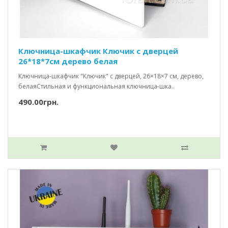
Ключница-шкафчик Ключик c дверцей
26*18*7см дерево белая
Ключница-шкафчик "Ключик" с дверцей, 26×18×7 см, дерево,
белаяСтильная и функциональная ключница-шка..
490.00грн.