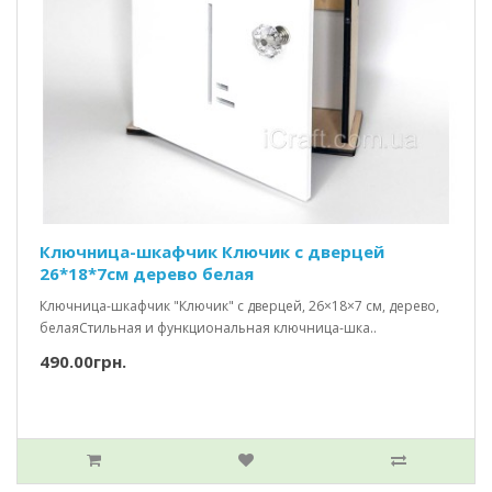
Ключница-шкафчик Ключик c дверцей
26*18*7см дерево белая
Ключница-шкафчик "Ключик" с дверцей, 26×18×7 см, дерево,
белаяСтильная и функциональная ключница-шка..
490.00грн.