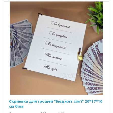
Скринька для грошей "Бюджет сім'ї" 20*17*10
см біла