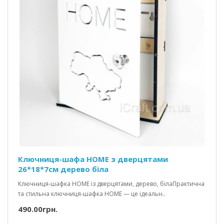
Ключниця-шафа HOME з дверцятами
26*18*7см дерево біла
Ключниця-шафка HOME із дверцятами, дерево, білаПрактична
та стильна ключниця-шафка HOME — це ідеальн..
490.00грн.