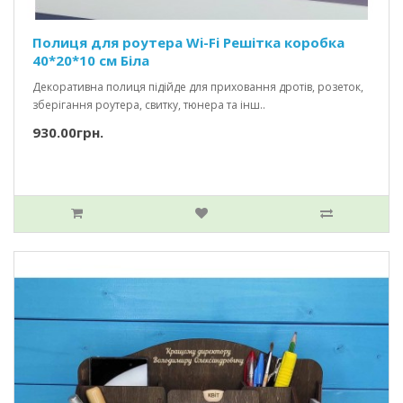
Полиця для роутера Wi-Fi Решітка коробка
40*20*10 см Біла
Декоративна полиця підійде для приховання дротів, розеток,
зберігання роутера, свитку, тюнера та інш..
930.00грн.