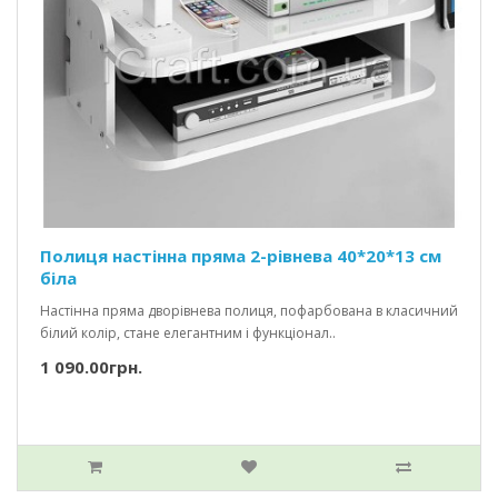
Полиця настінна пряма 2-рівнева 40*20*13 см
біла
Настінна пряма дворівнева полиця, пофарбована в класичний
білий колір, стане елегантним і функціонал..
1 090.00грн.