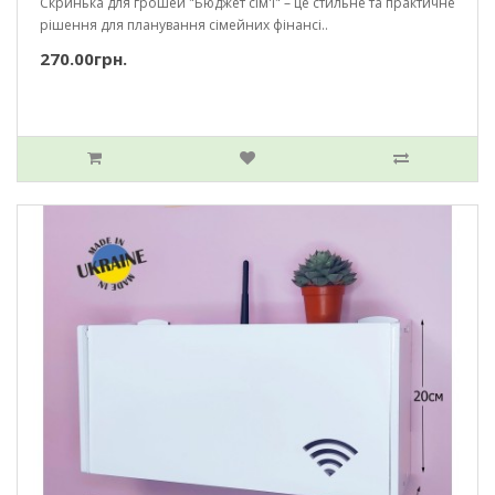
Скринька для грошей "Бюджет сім'ї" – це стильне та практичне
рішення для планування сімейних фінансі..
270.00грн.