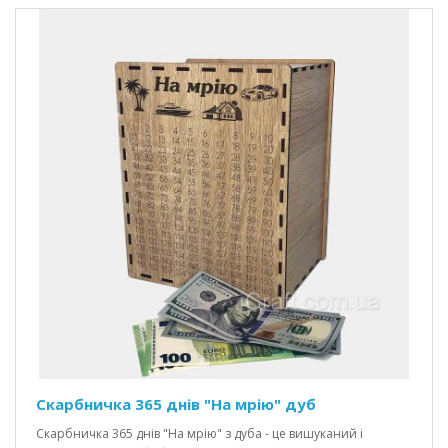
Скарбничка 365 днів "На мрію" дуб
Скарбничка 365 днів "На мрію" з дуба - це вишуканий і