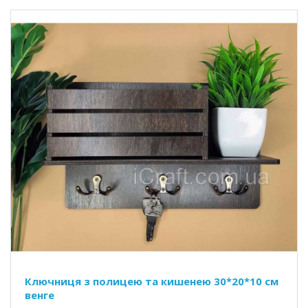
Ключниця з полицею та кишенею 30*20*10 см
венге