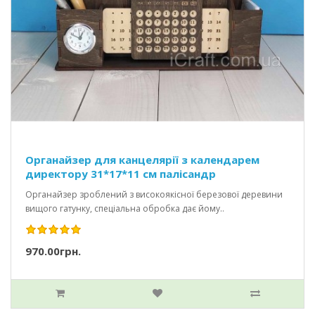
Органайзер для канцелярії з календарем
директору 31*17*11 см палісандр
Органайзер зроблений з високоякісної березової деревини
вищого гатунку, спеціальна обробка дає йому..
970.00грн.