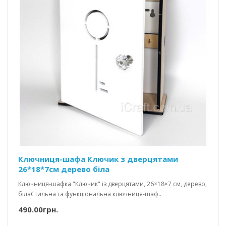
Ключниця-шафа Ключик з дверцятами
26*18*7см дерево біла
Ключниця-шафка "Ключик" із дверцятами, 26×18×7 см, дерево,
білаСтильна та функціональна ключниця-шаф..
490.00грн.