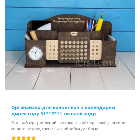
Органайзер для канцелярії з календарем
директору 31*17*11 см палісандр
Органайзер зроблений з високоякісної березової деревини
вищого гатунку, спеціальна обробка дає йому..