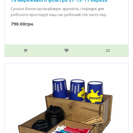
та мережевого фільтра 37*15*11 береза
Сучасні бокси-органайзери: зручність і порядок для
робочого просторуУ наш час робочий стіл часто пер..
790.00грн.