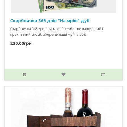
Скарбничка 365 днів "На мрію" дуб
Скарбничка 365 днів "На мрію" з дуба - це вишуканий і
практичний спосіб зберегти ваші мрії та цілі. ..
230.00грн.