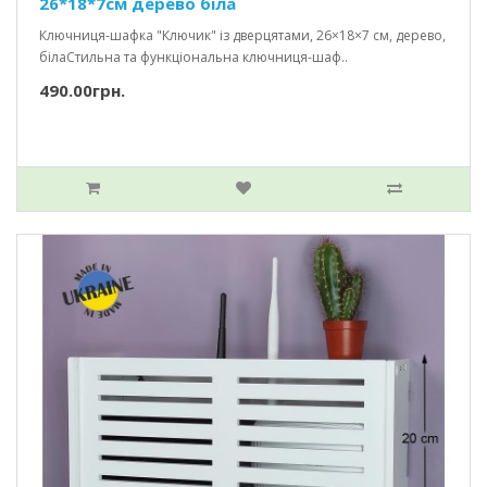
26*18*7см дерево біла
Ключниця-шафка "Ключик" із дверцятами, 26×18×7 см, дерево,
білаСтильна та функціональна ключниця-шаф..
490.00грн.