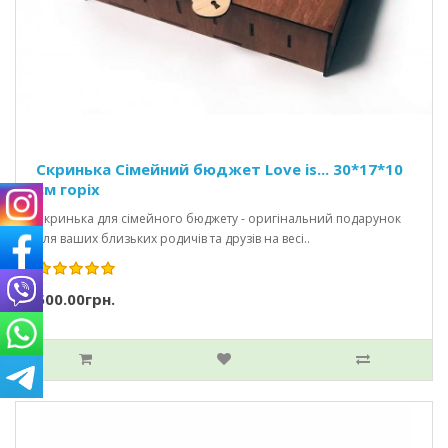
Скринька Сімейний бюджет Love is... 30*17*10
см горіх
Скринька для сімейного бюджету - оригінальний подарунок
для ваших близьких родичів та друзів на весі..
500.00грн.