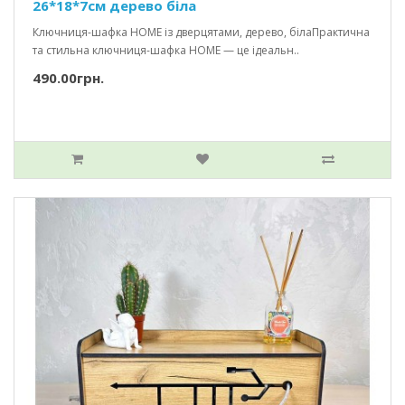
26*18*7см дерево біла
Ключниця-шафка HOME із дверцятами, дерево, білаПрактична
та стильна ключниця-шафка HOME — це ідеальн..
490.00грн.