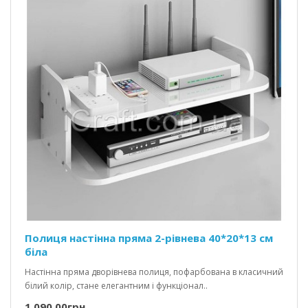
Полиця настінна пряма 2-рівнева 40*20*13 см
біла
Настінна пряма дворівнева полиця, пофарбована в класичний
білий колір, стане елегантним і функціонал..
1 090.00грн.