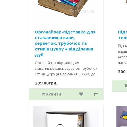
Органайзер-підставка для
Під
стаканчиків кави,
тел
серветок, трубочок та
Підст
стиків цукру 4 відділення
вирі
дуб
експл
Органайзер-підставка для
час у.
стаканчиків кави, серветок, трубочок
300.
і стіків цукру (4 відділення, ЛХДФ, ду..
299.00грн.
КУПИТИ