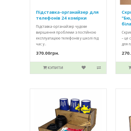
Підставка-органайзер для
Скр
телефонів 24 комірки
"Бю
біл
Підставка-органайзер чудове
вирішення проблеми з постійною
Скрин
експлуатацією телефонів у школі під
– це 
час у..
для п
370.00грн.
270.
КУПИТИ