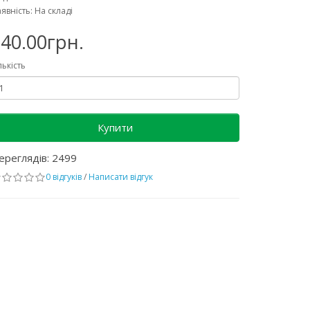
явність: На складі
40.00грн.
лькість
Купити
ереглядів: 2499
0 відгуків
/
Написати відгук