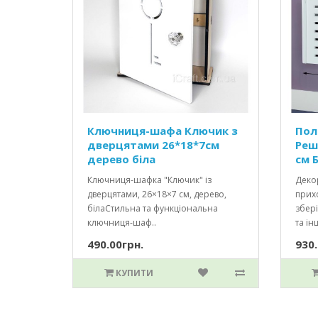
Ключниця-шафа Ключик з
Пол
дверцятами 26*18*7см
Реш
дерево біла
см Б
Ключниця-шафка "Ключик" із
Декор
дверцятами, 26×18×7 см, дерево,
прихо
білаСтильна та функціональна
збері
ключниця-шаф..
та інш
490.00грн.
930.
КУПИТИ