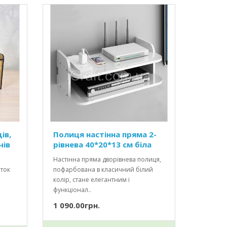
ів,
Полиця настінна пряма 2-
чів
рівнева 40*20*13 см біла
Настінна пряма дворівнева полиця,
еток
пофарбована в класичний білий
колір, стане елегантним і
функціонал..
1 090.00грн.