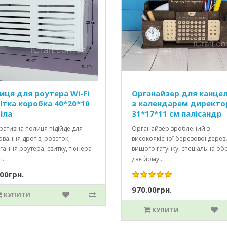
иця для роутера Wi-Fi
Органайзер для канцел
ітка коробка 40*20*10
з календарем директо
іла
31*17*11 см палісандр
ативна полиця підійде для
Органайзер зроблений з
вання дротів, розеток,
високоякісної березової дере
гання роутера, свитку, тюнера
вищого гатунку, спеціальна об
..
дає йому..
00грн.
970.00грн.
КУПИТИ
КУПИТИ