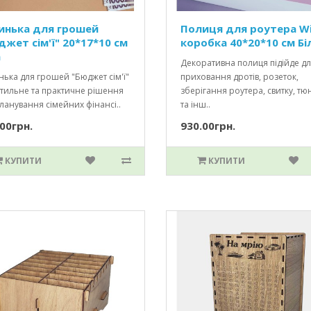
инька для грошей
Полиця для роутера Wi
джет сім'ї" 20*17*10 см
коробка 40*20*10 см Бі
а
Декоративна полиця підійде д
ька для грошей "Бюджет сім'ї"
приховання дротів, розеток,
стильне та практичне рішення
зберігання роутера, свитку, тю
ланування сімейних фінансі..
та інш..
00грн.
930.00грн.
КУПИТИ
КУПИТИ