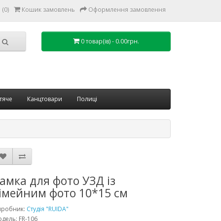
(0)
Кошик замовлень
Оформлення замовлення
0 товар(ів) - 0.00грн.
тяче
Канцтовари
Полиці
амка для фото УЗД із
імейним фото 10*15 см
иробник:
Студія "RUIDA"
дель: FR-106