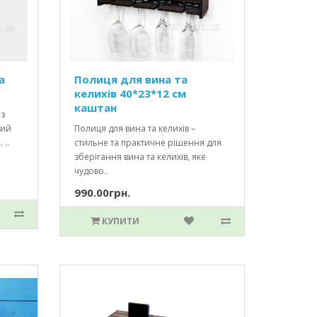
а
Полиця для вина та
келихів 40*23*12 см
каштан
 з
ний
Полиця для вина та келихів –
 ..
стильне та практичне рішення для
зберігання вина та келихів, яке
чудово..
990.00грн.
КУПИТИ