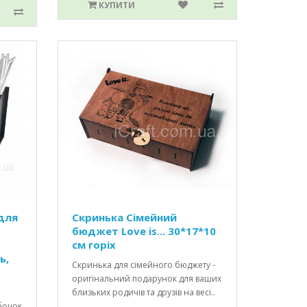
КУПИТИ
для
Скринька Сімейний
бюджет Love is... 30*17*10
см горіх
ь,
Скринька для сімейного бюджету -
оригінальний подарунок для ваших
близьких родичів та друзів на весі..
убочок