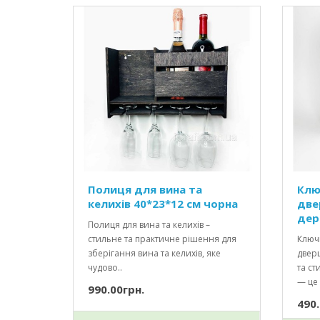
Полиця для вина та
Клю
келихів 40*23*12 см чорна
две
дер
Полиця для вина та келихів –
стильне та практичне рішення для
Ключ
зберігання вина та келихів, яке
двер
чудово..
та с
— це 
990.00грн.
490.