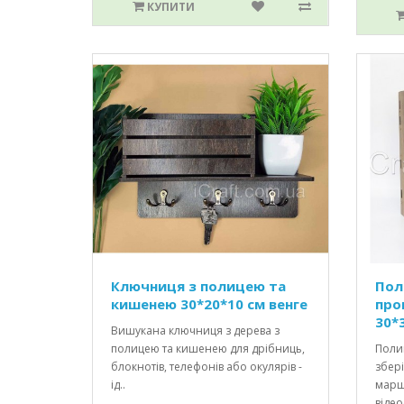
КУПИТИ
Ключниця з полицею та
Пол
кишенею 30*20*10 см венге
про
30*
Вишукана ключниця з дерева з
полицею та кишенею для дрібниць,
Полиц
блокнотів, телефонів або окулярів -
збер
ід..
марш
відео