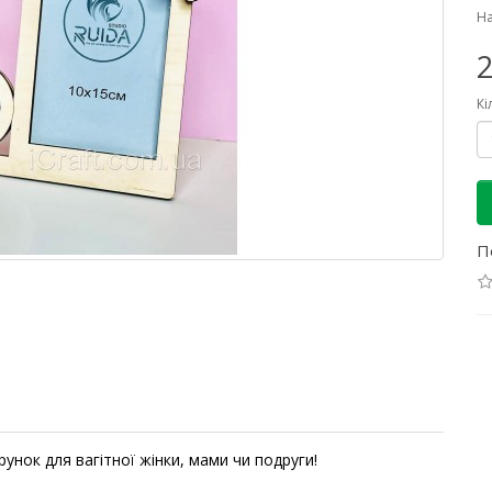
На
2
Кі
П
унок для вагітної жінки, мами чи подруги!