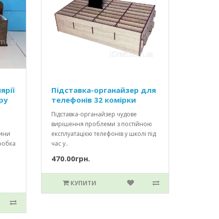
ярії
Підставка-органайзер для
ру
телефонів 32 комірки
Підставка-органайзер чудове
вирішення проблеми з постійною
вини
експлуатацією телефонів у школі під
робка
час у..
470.00грн.
КУПИТИ