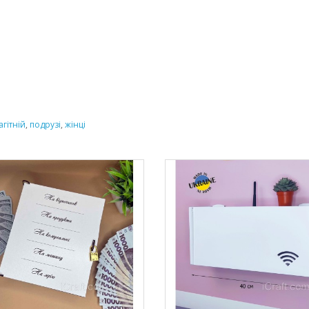
агітній
,
подрузі
,
жінці