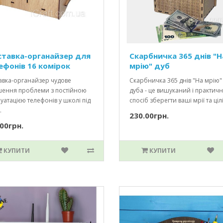
ставка-органайзер для
Скарбничка 365 днів "Н
ефонів 16 комірок
мрію" дуб
авка-органайзер чудове
Скарбничка 365 днів "На мрію"
шення проблеми з постійною
дуба - це вишуканий і практич
уатацією телефонів у школі під
спосіб зберегти ваші мрії та цілі.
.
230.00грн.
00грн.
КУПИТИ
КУПИТИ