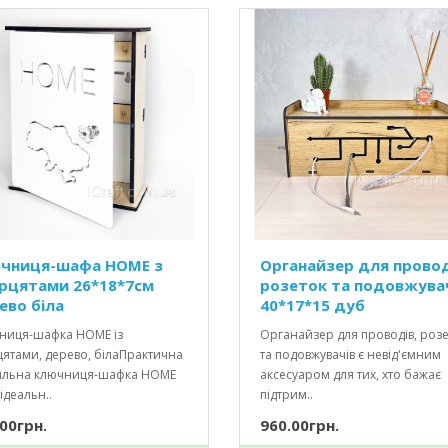
чниця-шафа HOME з
Органайзер для провод
рцятами 26*18*7см
розеток та подовжува
ево біла
40*17*15 дуб
ниця-шафка HOME із
Органайзер для проводів, роз
цятами, дерево, білаПрактична
та подовжувачів є невід'ємним
тильна ключниця-шафка HOME
аксесуаром для тих, хто бажає
ідеальн..
підтрим..
00грн.
960.00грн.