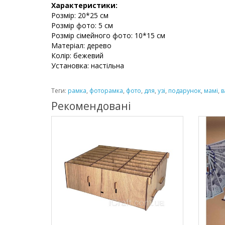
Характеристики:
Розмір: 20*25 см
Розмір фото: 5 см
Розмір сімейного фото: 10*15 см
Матеріал: дерево
Колір: бежевий
Установка: настільна
Теги:
рамка
,
фоторамка
,
фото
,
для
,
узі
,
подарунок
,
мамі
,
в
Рекомендовані