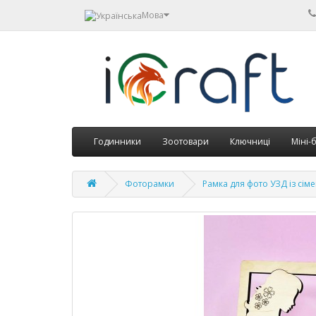
Мова
Годинники
Зоотовари
Ключниці
Міні-
Фоторамки
Рамка для фото УЗД із сім