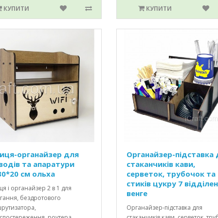
КУПИТИ
КУПИТИ
иця-органайзер для
Органайзер-підставка 
водів та апаратури
стаканчиків кави,
30*20 см ольха
серветок, трубочок та
стиків цукру 7 відділен
я і органайзер 2 в 1 для
венге
ігання, бездротового
рутизатора,
Органайзер-підставка для
спостереження, роутера, ..
стаканчиків кави, серветок, тр