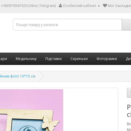
+380979947620 (Viber,Telegram)
Особистий кабінет
Мої Закладки 
бари
Медальниці
Підставки
Скриньки
Фоторамки
Ди
ейним фото 10*15 см
Р
с
В
Мо