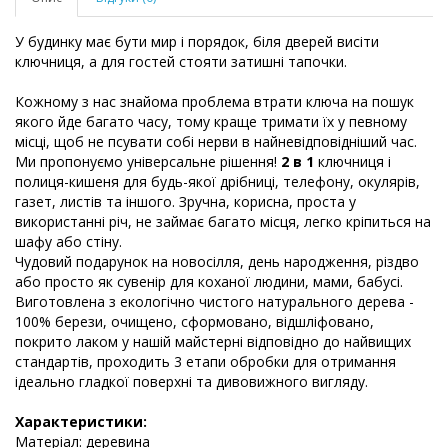
У будинку має бути мир і порядок, біля дверей висіти
ключниця, а для гостей стояти затишні тапочки.
Кожному з нас знайома проблема втрати ключа на пошук
якого йде багато часу, тому краще тримати їх у певному
місці, щоб не псувати собі нерви в найневідповідніший час.
Ми пропонуємо універсальне рішення!
2 в 1
ключниця і
полиця-кишеня для будь-якої дрібниці, телефону, окулярів,
газет, листів та іншого. Зручна, корисна, проста у
використанні річ, не займає багато місця, легко кріпиться на
шафу або стіну.
Чудовий подарунок на новосілля, день народження, різдво
або просто як сувенір для коханої людини, мами, бабусі.
Виготовлена ​​з екологічно чистого натурального дерева -
100% берези, очищено, сформовано, відшліфовано,
покрито лаком у нашій майстерні відповідно до найвищих
стандартів, проходить 3 етапи обробки для отримання
ідеально гладкої поверхні та дивовижного вигляду.
Характеристики:
Матеріал: деревина