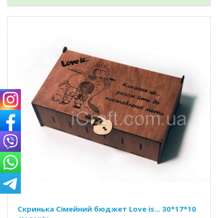
Скринька Сімейний бюджет Love is... 30*17*10