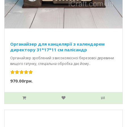
Органайзер для канцелярії з календарем
директору 31*17*11 см палісандр
Органайзер зроблений з високоякісної березової деревини
вищого гатунку, спеціальна обробка дає йому..
970.00грн.