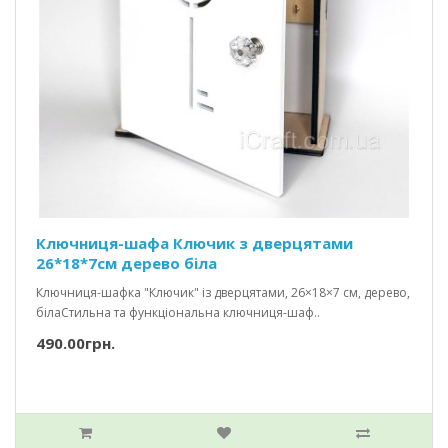
Ключниця-шафа Ключик з дверцятами
26*18*7см дерево біла
Ключниця-шафка "Ключик" із дверцятами, 26×18×7 см, дерево,
білаСтильна та функціональна ключниця-шаф..
490.00грн.