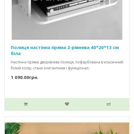
Полиця настінна пряма 2-рівнева 40*20*13 см
біла
Настінна пряма дворівнева полиця, пофарбована в класичний
білий колір, стане елегантним і функціонал..
1 090.00грн.