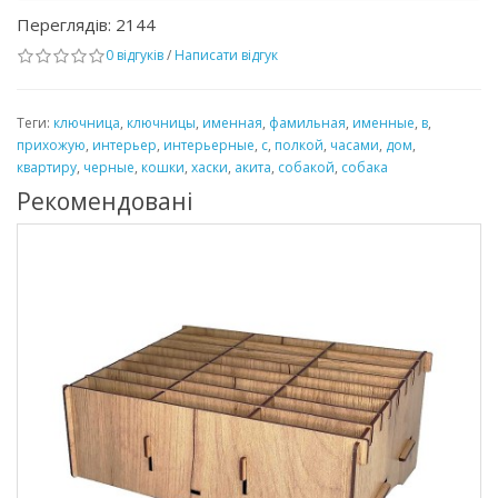
Переглядів: 2144
0 відгуків
/
Написати відгук
Теги:
ключница
,
ключницы
,
именная
,
фамильная
,
именные
,
в
,
прихожую
,
интерьер
,
интерьерные
,
с
,
полкой
,
часами
,
дом
,
квартиру
,
черные
,
кошки
,
хаски
,
акита
,
собакой
,
собака
Рекомендовані