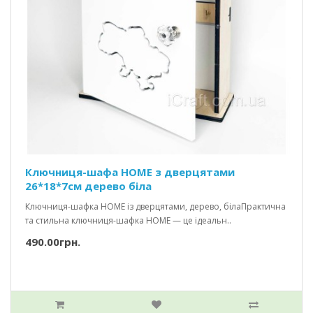
Ключниця-шафа HOME з дверцятами
26*18*7см дерево біла
Ключниця-шафка HOME із дверцятами, дерево, білаПрактична
та стильна ключниця-шафка HOME — це ідеальн..
490.00грн.