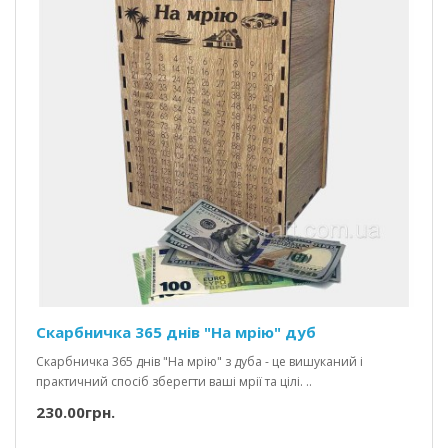
Скарбничка 365 днів "На мрію" дуб
Скарбничка 365 днів "На мрію" з дуба - це вишуканий і
практичний спосіб зберегти ваші мрії та цілі. ..
230.00грн.