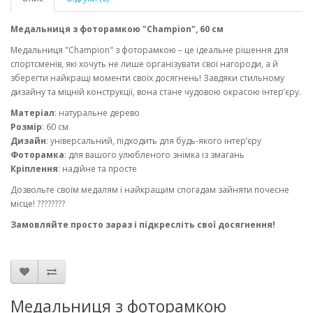
Медальниця з фоторамкою "Champion", 60 см
Медальниця "Champion" з фоторамкою – це ідеальне рішення для
спортсменів, які хочуть не лише організувати свої нагороди, а й
зберегти найкращі моменти своїх досягнень! Завдяки стильному
дизайну та міцній конструкції, вона стане чудовою окрасою інтер’єру.
Матеріал
: натуральне дерево
Розмір
: 60 см
Дизайн
: універсальний, підходить для будь-якого інтер’єру
Фоторамка
: для вашого улюбленого знімка із змагань
Кріплення
: надійне та просте
Дозвольте своїм медалям і найкращим спогадам зайняти почесне
місце! ????????
Замовляйте просто зараз і підкресліть свої досягнення!
Медальниця з фоторамкою