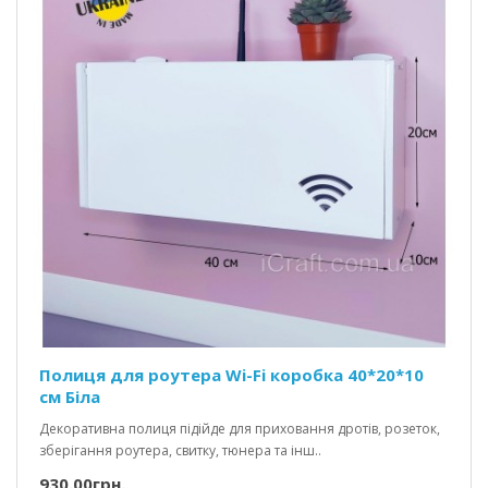
Полиця для роутера Wi-Fi коробка 40*20*10
см Біла
Декоративна полиця підійде для приховання дротів, розеток,
зберігання роутера, свитку, тюнера та інш..
930.00грн.