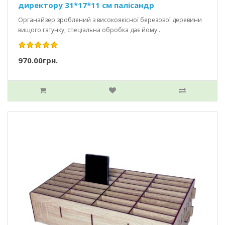
директору 31*17*11 см палісандр
Органайзер зроблений з високоякісної березової деревини
вищого гатунку, спеціальна обробка дає йому..
970.00грн.