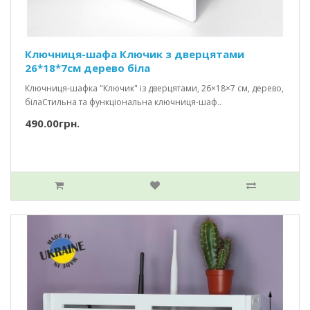
Ключниця-шафа Ключик з дверцятами
26*18*7см дерево біла
Ключниця-шафка "Ключик" із дверцятами, 26×18×7 см, дерево,
білаСтильна та функціональна ключниця-шаф..
490.00грн.