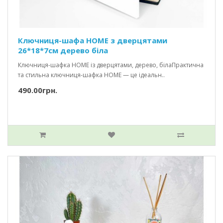
Ключниця-шафа HOME з дверцятами
26*18*7см дерево біла
Ключниця-шафка HOME із дверцятами, дерево, білаПрактична
та стильна ключниця-шафка HOME — це ідеальн..
490.00грн.