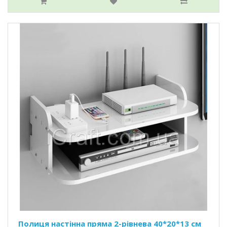
Полиця настінна пряма 2-рівнева 40*20*13 см