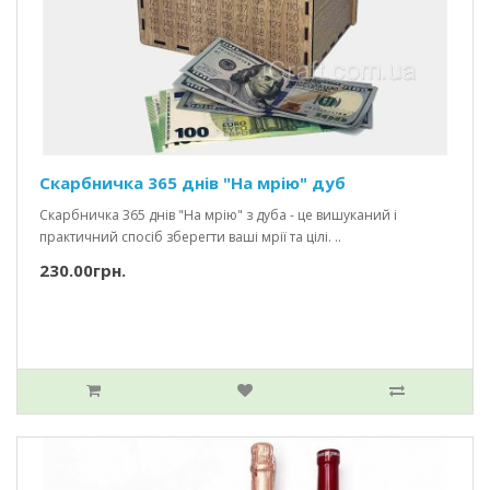
Скарбничка 365 днів "На мрію" дуб
Скарбничка 365 днів "На мрію" з дуба - це вишуканий і
практичний спосіб зберегти ваші мрії та цілі. ..
230.00грн.