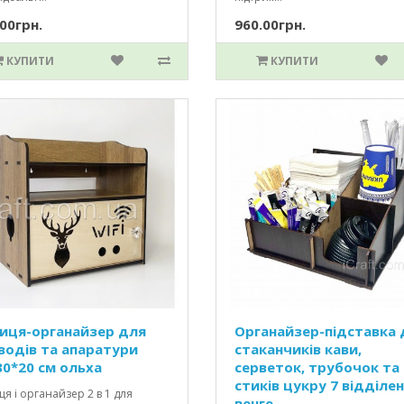
00грн.
960.00грн.
КУПИТИ
КУПИТИ
иця-органайзер для
Органайзер-підставка 
водів та апаратури
стаканчиків кави,
30*20 см ольха
серветок, трубочок та
стиків цукру 7 відділен
я і органайзер 2 в 1 для
венге