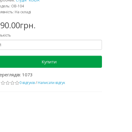
иробник:
Студія "RUIDA"
дель: OB-104
явність: На складі
90.00грн.
лькість
Купити
ереглядів: 1073
0 відгуків
/
Написати відгук