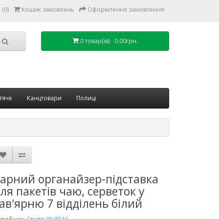
(0)
Кошик замовлень
Оформлення замовлення
0 товар(ів) - 0.00грн.
тяче
Канцтовари
Полиці
арний органайзер-підставка
ля пакетів чаю, серветок у
ав'ярню 7 відділень білий