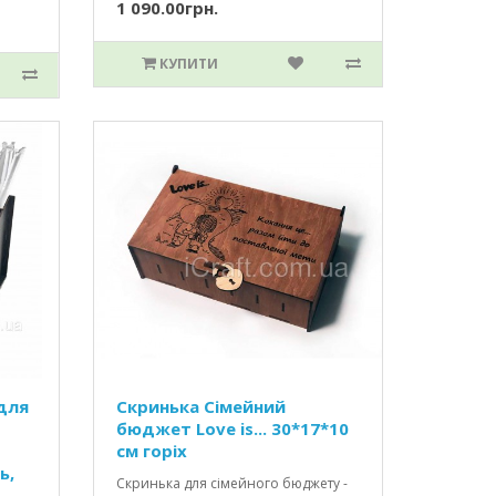
1 090.00грн.
КУПИТИ
для
Скринька Сімейний
бюджет Love is... 30*17*10
см горіх
ь,
Скринька для сімейного бюджету -