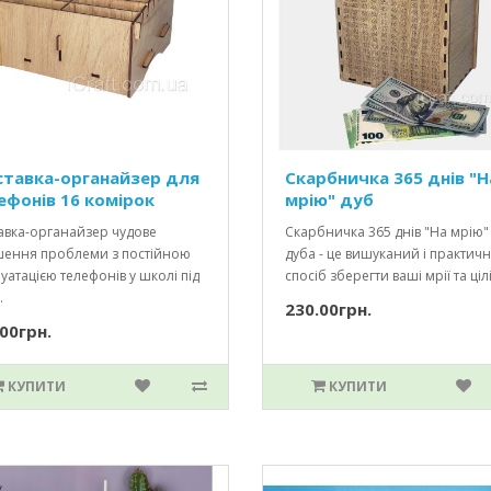
ставка-органайзер для
Скарбничка 365 днів "Н
ефонів 16 комірок
мрію" дуб
авка-органайзер чудове
Скарбничка 365 днів "На мрію"
шення проблеми з постійною
дуба - це вишуканий і практич
уатацією телефонів у школі під
спосіб зберегти ваші мрії та цілі.
.
230.00грн.
00грн.
КУПИТИ
КУПИТИ