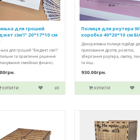
инька для грошей
Полиця для роутера Wi
джет сім'ї" 20*17*10 см
коробка 40*20*10 см Бі
а
Декоративна полиця підійде д
ька для грошей "Бюджет сім'ї"
приховання дротів, розеток,
стильне та практичне рішення
зберігання роутера, свитку, тю
ланування сімейних фінансі..
та інш..
00грн.
930.00грн.
КУПИТИ
КУПИТИ