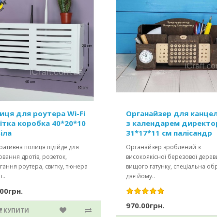
иця для роутера Wi-Fi
Органайзер для канцел
ітка коробка 40*20*10
з календарем директо
іла
31*17*11 см палісандр
ативна полиця підійде для
Органайзер зроблений з
вання дротів, розеток,
високоякісної березової дере
гання роутера, свитку, тюнера
вищого гатунку, спеціальна об
..
дає йому..
00грн.
970.00грн.
КУПИТИ