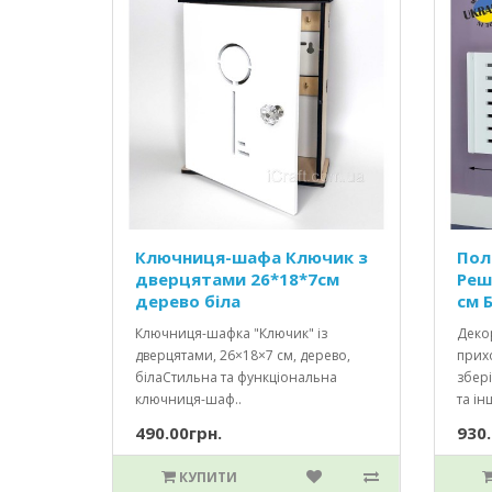
Ключниця-шафа Ключик з
Пол
дверцятами 26*18*7см
Реш
дерево біла
см Б
Ключниця-шафка "Ключик" із
Декор
дверцятами, 26×18×7 см, дерево,
прихо
білаСтильна та функціональна
збері
ключниця-шаф..
та інш
490.00грн.
930.
КУПИТИ