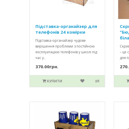
Підставка-органайзер для
Скр
телефонів 24 комірки
"Бю
біл
Підставка-органайзер чудове
вирішення проблеми з постійною
Скрин
експлуатацією телефонів у школі під
– це 
час у..
для п
370.00грн.
270.
КУПИТИ