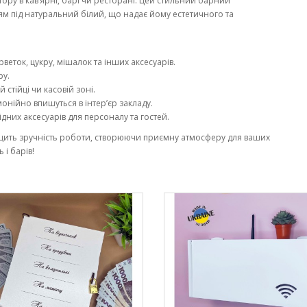
ору в кав’ярні, барі чи ресторані. Цей стильний барний
м під натуральний білий, що надає йому естетичного та
веток, цукру, мішалок та інших аксесуарів.
ру.
 стійці чи касовій зоні.
монійно впишуться в інтер’єр закладу.
дних аксесуарів для персоналу та гостей.
щить зручність роботи, створюючи приємну атмосферу для ваших
 і барів!