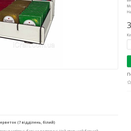
В
Мо
На
3
Кі
П
рветок (7 відділень, білий)