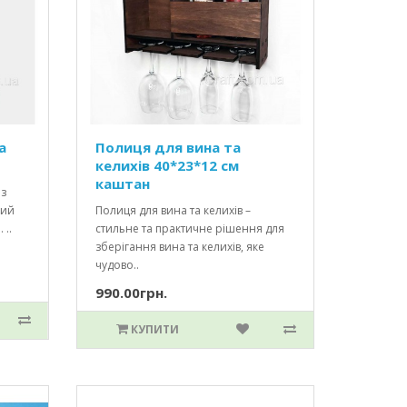
а
Полиця для вина та
келихів 40*23*12 см
каштан
 з
ний
Полиця для вина та келихів –
 ..
стильне та практичне рішення для
зберігання вина та келихів, яке
чудово..
990.00грн.
КУПИТИ