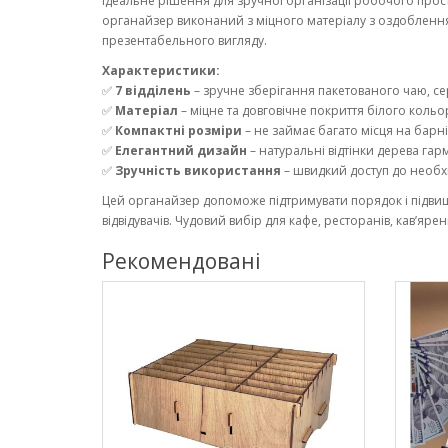
Ідеальне рішення для зручної організації робочого прост
органайзер виконаний з міцного матеріалу з оздоблення
презентабельного вигляду.
Характеристики:
✅
7 відділень
– зручне зберігання пакетованого чаю, сер
✅
Матеріал
– міцне та довговічне покриття білого кольо
✅
Компактні розміри
– не займає багато місця на барній
✅
Елегантний дизайн
– натуральні відтінки дерева гар
✅
Зручність використання
– швидкий доступ до необхі
Цей органайзер допоможе підтримувати порядок і підви
відвідувачів. Чудовий вибір для кафе, ресторанів, кав’ярень
Рекомендовані