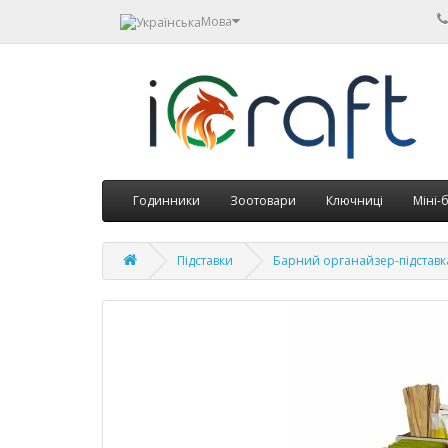
Мова
Годинники
Зоотовари
Ключниці
Міні-
Підставки
Барний органайзер-підставка 