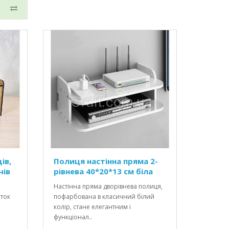
ів,
Полиця настінна пряма 2-
чів
рівнева 40*20*13 см біла
Настінна пряма дворівнева полиця,
еток
пофарбована в класичний білий
колір, стане елегантним і
функціонал..