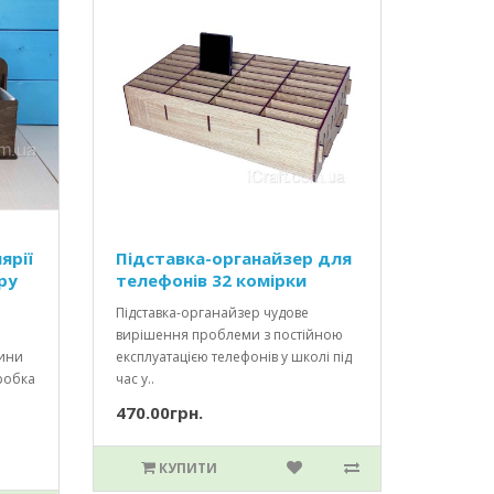
ярії
Підставка-органайзер для
ру
телефонів 32 комірки
Підставка-органайзер чудове
вирішення проблеми з постійною
вини
експлуатацією телефонів у школі під
робка
час у..
470.00грн.
КУПИТИ