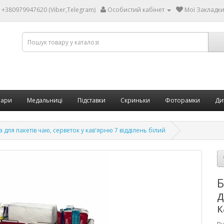
+380979947620 (Viber,Telegram)
Особистий кабінет
Мої Закладки 
бари
Медальниці
Підставки
Скриньки
Фоторамки
Ди
для пакетів чаю, серветок у кав'ярню 7 відділень білий
Б
д
к