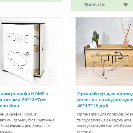
КУПИТИ
чниця-шафа HOME з
Органайзер для провод
рцятами 26*18*7см
розеток та подовжува
ево біла
40*17*15 дуб
ниця-шафка HOME із
Органайзер для проводів, роз
цятами, дерево, білаПрактична
та подовжувачів є невід'ємним
тильна ключниця-шафка HOME
аксесуаром для тих, хто бажає
ідеальн..
підтрим..