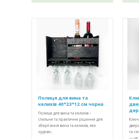
Полиця для вина та
Клю
келихів 40*23*12 см чорна
две
дер
Полиця для вина та келихів –
стильне та практичне рішення для
Ключ
зберігання вина та келихів, яке
двер
чудово..
та с
— це 