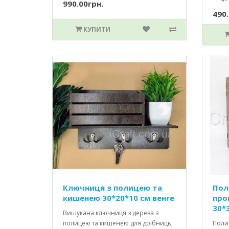
990.00грн.
490.
КУПИТИ
Ключниця з полицею та
Пол
кишенею 30*20*10 см венге
про
30*
Вишукана ключниця з дерева з
полицею та кишенею для дрібниць,
Полиц