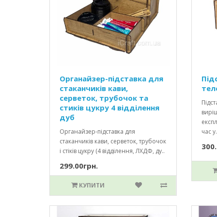
Органайзер-підставка для
Під
стаканчиків кави,
тел
серветок, трубочок та
Підст
стиків цукру 4 відділення
вирі
дуб
експл
Органайзер-підставка для
час у.
стаканчиків кави, серветок, трубочок
300.
і стіків цукру (4 відділення, ЛХДФ, ду..
299.00грн.
КУПИТИ