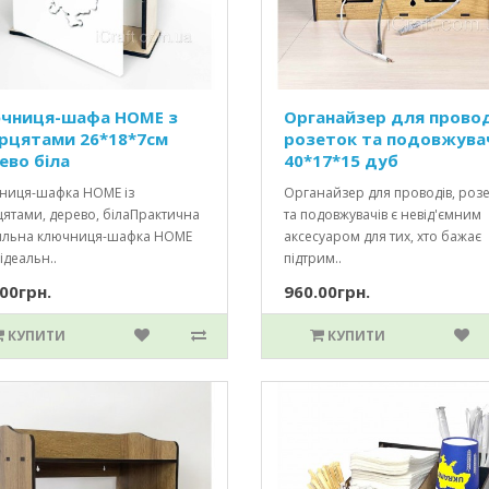
чниця-шафа HOME з
Органайзер для провод
рцятами 26*18*7см
розеток та подовжува
ево біла
40*17*15 дуб
ниця-шафка HOME із
Органайзер для проводів, роз
цятами, дерево, білаПрактична
та подовжувачів є невід'ємним
тильна ключниця-шафка HOME
аксесуаром для тих, хто бажає
ідеальн..
підтрим..
00грн.
960.00грн.
КУПИТИ
КУПИТИ