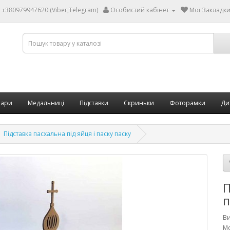
+380979947620 (Viber,Telegram)
Особистий кабінет
Мої Закладки 
бари
Медальниці
Підставки
Скриньки
Фоторамки
Ди
Підставка пасхальна під яйця і паску паску
П
п
В
Мо