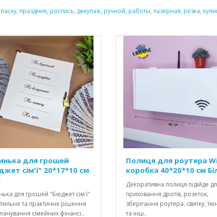
,
пасху
,
праздник
,
роспись
,
декупаж
,
ручной
,
работы
,
лазерная
,
резка
,
кул
инька для грошей
Полиця для роутера Wi
джет сім'ї" 20*17*10 см
коробка 40*20*10 см Бі
а
Декоративна полиця підійде д
ька для грошей "Бюджет сім'ї"
приховання дротів, розеток,
стильне та практичне рішення
зберігання роутера, свитку, тю
ланування сімейних фінансі..
та інш..