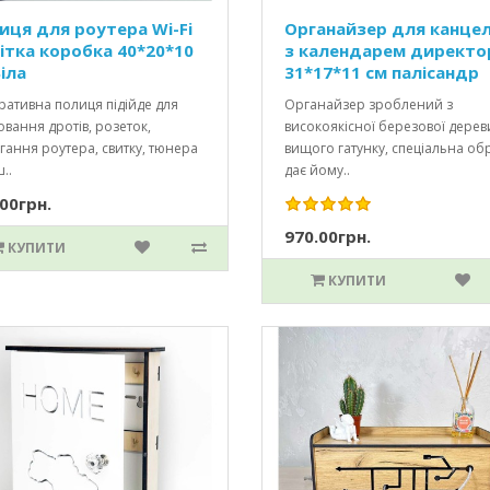
иця для роутера Wi-Fi
Органайзер для канцел
ітка коробка 40*20*10
з календарем директо
іла
31*17*11 см палісандр
ативна полиця підійде для
Органайзер зроблений з
вання дротів, розеток,
високоякісної березової дере
гання роутера, свитку, тюнера
вищого гатунку, спеціальна об
..
дає йому..
00грн.
970.00грн.
КУПИТИ
КУПИТИ