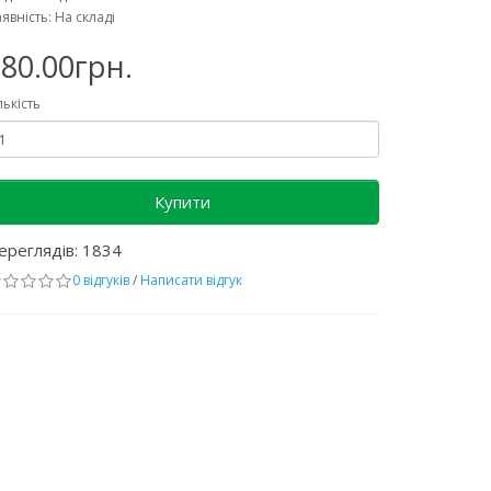
явність: На складі
80.00грн.
лькість
Купити
ереглядів: 1834
0 відгуків
/
Написати відгук