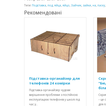
Теги:
Подставка
,
под
,
яйца
,
яйцо
,
Зайчик
,
зайки
,
на
,
паску
Рекомендовані
Підставка-органайзер для
Скр
телефонів 24 комірки
"Бю
біл
Підставка-органайзер чудове
вирішення проблеми з постійною
Скрин
експлуатацією телефонів у школі під
– це 
час у..
для п