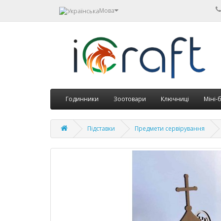
Мова
Годинники
Зоотовари
Ключниці
Міні-
Підставки
Предмети сервірування