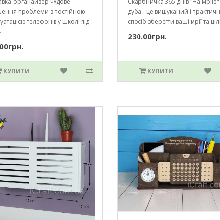
авка-органайзер чудове
Скарбничка 365 днів "На мрію"
шення проблеми з постійною
дуба - це вишуканий і практич
уатацією телефонів у школі під
спосіб зберегти ваші мрії та цілі.
.
230.00грн.
00грн.
КУПИТИ
КУПИТИ