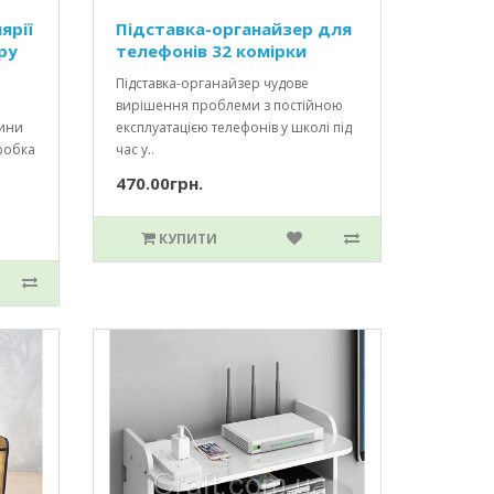
ярії
Підставка-органайзер для
ру
телефонів 32 комірки
Підставка-органайзер чудове
вирішення проблеми з постійною
вини
експлуатацією телефонів у школі під
робка
час у..
470.00грн.
КУПИТИ