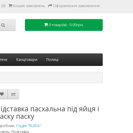
(0)
Кошик замовлень
Оформлення замовлення
0 товар(ів) - 0.00грн.
тяче
Канцтовари
Полиці
ідставка пасхальна під яйця і
аску паску
иробник:
Студія "RUIDA"
дель: Подставка