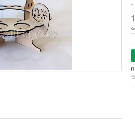
На
1
Кі
П