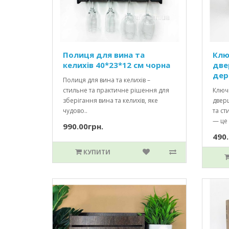
Полиця для вина та
Клю
келихів 40*23*12 см чорна
две
дер
Полиця для вина та келихів –
стильне та практичне рішення для
Ключ
зберігання вина та келихів, яке
двер
чудово..
та с
— це 
990.00грн.
490.
КУПИТИ