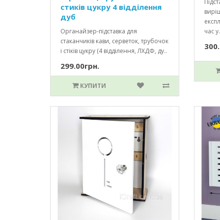
Підст
стиків цукру 4 відділення
вирі
дуб
експл
Органайзер-підставка для
час у.
стаканчиків кави, серветок, трубочок
300.
і стіків цукру (4 відділення, ЛХДФ, ду..
299.00грн.
КУПИТИ