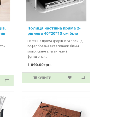
ів,
Полиця настінна пряма 2-
чів
рівнева 40*20*13 см біла
Настінна пряма дворівнева полиця,
еток
пофарбована в класичний білий
колір, стане елегантним і
функціонал..
1 090.00грн.
КУПИТИ