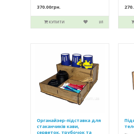
370.00грн.
270.
КУПИТИ
Органайзер-підставка для
Під
стаканчиків кави,
тел
серветок, трубочок та