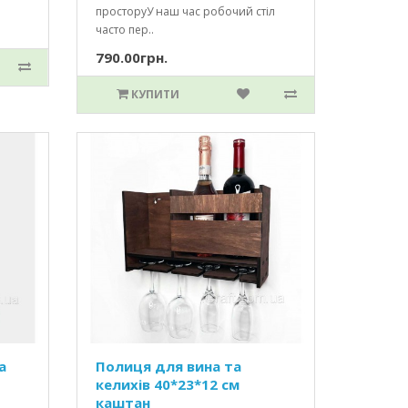
просторуУ наш час робочий стіл
часто пер..
790.00грн.
КУПИТИ
а
Полиця для вина та
келихів 40*23*12 см
каштан