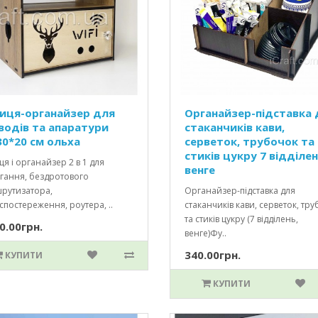
иця-органайзер для
Органайзер-підставка 
водів та апаратури
стаканчиків кави,
30*20 см ольха
серветок, трубочок та
стиків цукру 7 відділен
я і органайзер 2 в 1 для
венге
ігання, бездротового
рутизатора,
Органайзер-підставка для
спостереження, роутера, ..
стаканчиків кави, серветок, тр
та стиків цукру (7 відділень,
0.00грн.
венге)Фу..
340.00грн.
КУПИТИ
КУПИТИ