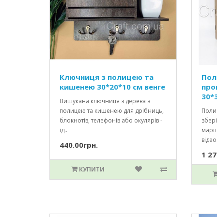
Ключниця з полицею та
Пол
кишенею 30*20*10 см венге
про
30*
Вишукана ключниця з дерева з
полицею та кишенею для дрібниць,
Полиц
блокнотів, телефонів або окулярів -
збер
ід..
марш
відео
440.00грн.
1 27
КУПИТИ