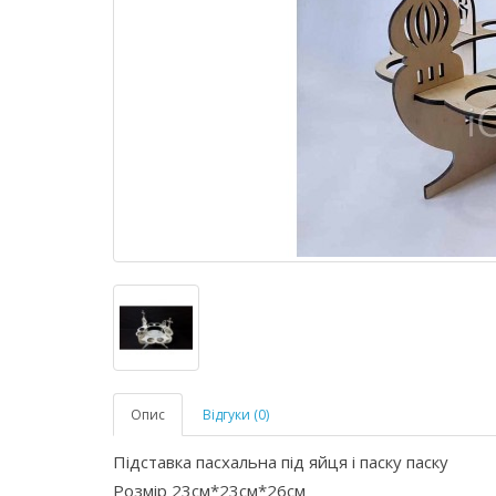
Опис
Відгуки (0)
Підставка пасхальна під яйця і паску паску
Розмір 23см*23см*26см