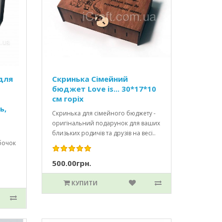
для
Скринька Сімейний
бюджет Love is... 30*17*10
см горіх
ь,
Скринька для сімейного бюджету -
оригінальний подарунок для ваших
близьких родичів та друзів на весі..
убочок
500.00грн.
КУПИТИ