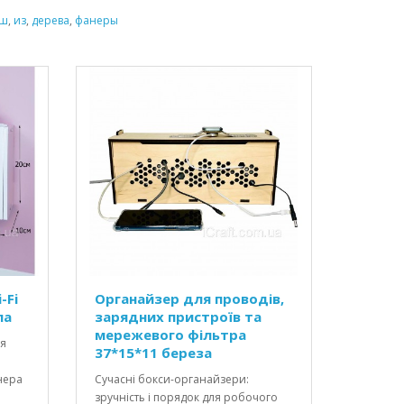
иш
,
из
,
дерева
,
фанеры
-Fi
Органайзер для проводів,
ла
зарядних пристроїв та
мережевого фільтра
ля
37*15*11 береза
нера
Сучасні бокси-органайзери:
зручність і порядок для робочого