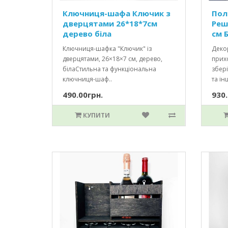
Ключниця-шафа Ключик з
Пол
дверцятами 26*18*7см
Реш
дерево біла
см Б
Ключниця-шафка "Ключик" із
Декор
дверцятами, 26×18×7 см, дерево,
прихо
білаСтильна та функціональна
збері
ключниця-шаф..
та інш
490.00грн.
930.
КУПИТИ