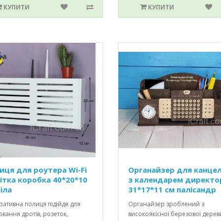
КУПИТИ
КУПИТИ
иця для роутера Wi-Fi
Органайзер для канцел
ітка коробка 40*20*10
з календарем директо
іла
31*17*11 см палісандр
ативна полиця підійде для
Органайзер зроблений з
вання дротів, розеток,
високоякісної березової дере