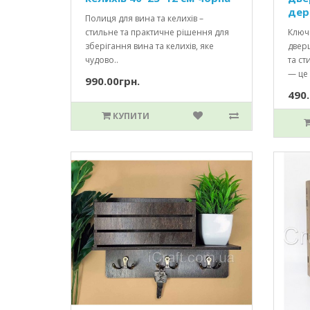
дер
Полиця для вина та келихів –
стильне та практичне рішення для
Ключ
зберігання вина та келихів, яке
двер
чудово..
та с
— це 
990.00грн.
490.
КУПИТИ