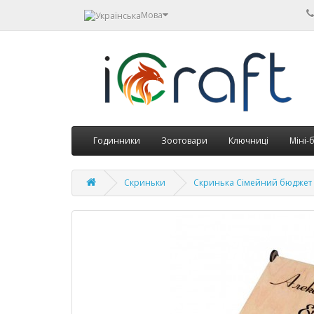
Мова
Годинники
Зоотовари
Ключниці
Міні-
Скриньки
Скринька Сімейний бюджет 