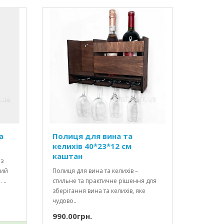
а
Полиця для вина та
келихів 40*23*12 см
каштан
 з
ний
Полиця для вина та келихів –
 ..
стильне та практичне рішення для
зберігання вина та келихів, яке
чудово..
990.00грн.