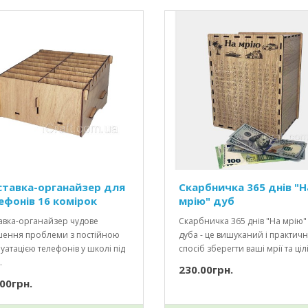
ставка-органайзер для
Скарбничка 365 днів "Н
ефонів 16 комірок
мрію" дуб
авка-органайзер чудове
Скарбничка 365 днів "На мрію"
шення проблеми з постійною
дуба - це вишуканий і практич
уатацією телефонів у школі під
спосіб зберегти ваші мрії та цілі.
.
230.00грн.
00грн.