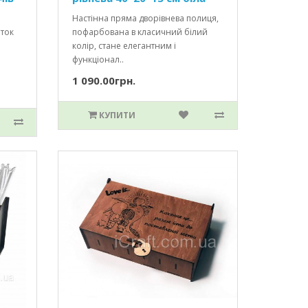
Настінна пряма дворівнева полиця,
еток
пофарбована в класичний білий
колір, стане елегантним і
функціонал..
1 090.00грн.
КУПИТИ