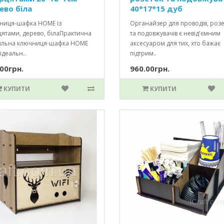
ево біла
40*17*15 дуб
ниця-шафка HOME із
Органайзер для проводів, роз
цятами, дерево, білаПрактична
та подовжувачів є невід'ємним
тильна ключниця-шафка HOME
аксесуаром для тих, хто бажає
ідеальн..
підтрим..
00грн.
960.00грн.
КУПИТИ
КУПИТИ