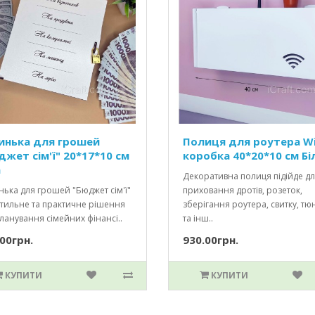
инька для грошей
Полиця для роутера Wi
джет сім'ї" 20*17*10 см
коробка 40*20*10 см Бі
а
Декоративна полиця підійде д
ька для грошей "Бюджет сім'ї"
приховання дротів, розеток,
стильне та практичне рішення
зберігання роутера, свитку, тю
ланування сімейних фінансі..
та інш..
00грн.
930.00грн.
КУПИТИ
КУПИТИ