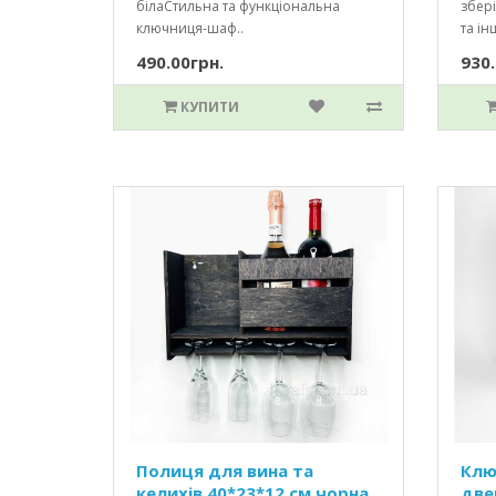
білаСтильна та функціональна
збері
ключниця-шаф..
та інш
490.00грн.
930.
КУПИТИ
Полиця для вина та
Клю
келихів 40*23*12 см чорна
две