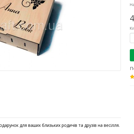
На
4
Кі
П
дарунок для ваших близьких родичів та друзів на весілля.