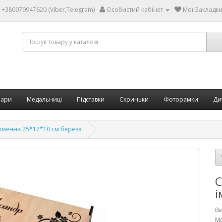
+380979947620 (Viber,Telegram)
Особистий кабінет
Мої Закладки 
бари
Медальниці
Підставки
Скриньки
Фоторамки
Ди
іменна 25*17*10 см береза
С
і
В
Мо