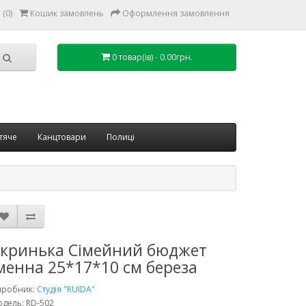
(0)
Кошик замовлень
Оформлення замовлення
0 товар(ів) - 0.00грн.
тяче
Канцтовари
Полиці
кринька Сімейний бюджет
менна 25*17*10 см береза
иробник:
Студія "RUIDA"
дель: RD-502