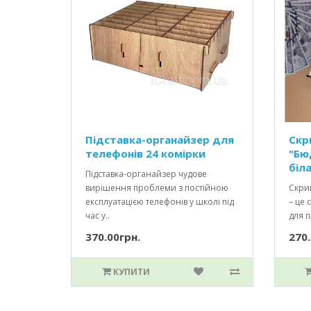
Підставка-органайзер для
Скр
телефонів 24 комірки
"Бю
біл
Підставка-органайзер чудове
вирішення проблеми з постійною
Скрин
експлуатацією телефонів у школі під
– це 
час у..
для п
370.00грн.
270.
КУПИТИ