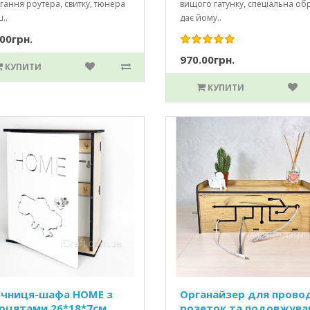
гання роутера, свитку, тюнера
вищого гатунку, спеціальна об
..
дає йому..
00грн.
970.00грн.
КУПИТИ
КУПИТИ
чниця-шафа HOME з
Органайзер для провод
рцятами 26*18*7см
розеток та подовжува