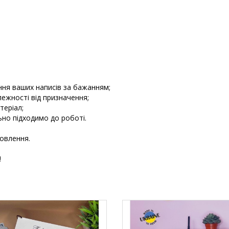
ння ваших написів за бажанням;
лежності від призначення;
теріал;
ьно підходимо до роботі.
мовлення.
!