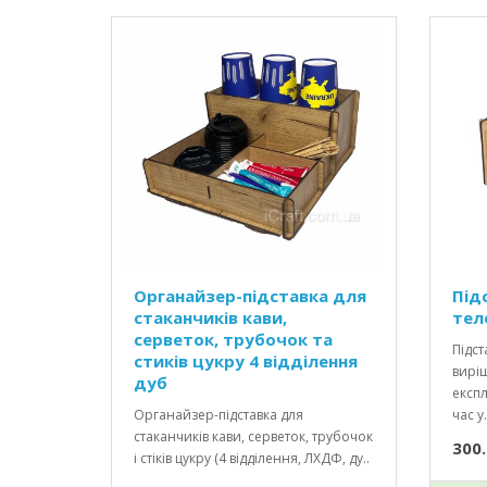
Органайзер-підставка для
Під
стаканчиків кави,
тел
серветок, трубочок та
Підст
стиків цукру 4 відділення
вирі
дуб
експл
Органайзер-підставка для
час у.
стаканчиків кави, серветок, трубочок
300.
і стіків цукру (4 відділення, ЛХДФ, ду..