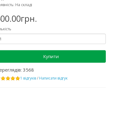
явність: На складі
00.00грн.
лькість
Купити
ереглядів: 3568
1 відгуків
/
Написати відгук