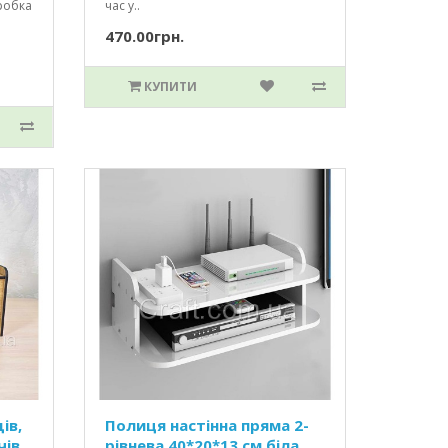
робка
час у..
470.00грн.
КУПИТИ
ів,
Полиця настінна пряма 2-
чів
рівнева 40*20*13 см біла