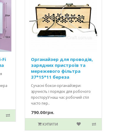
-Fi
Органайзер для проводів,
ла
зарядних пристроїв та
мережевого фільтра
ля
37*15*11 береза
нера
Сучасні бокси-органайзери:
зручність і порядок для робочого
просторуУ наш час робочий стіл
часто пер..
790.00грн.
КУПИТИ