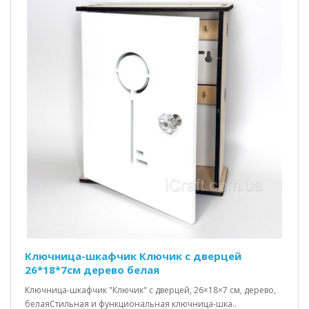
Ключница-шкафчик Ключик c дверцей
26*18*7см дерево белая
Ключница-шкафчик "Ключик" с дверцей, 26×18×7 см, дерево,
белаяСтильная и функциональная ключница-шка..