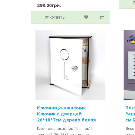
299.00грн.
КУПИТЬ
Ключница-шкафчик
Пол
Ключик c дверцей
Реш
26*18*7см дерево белая
см 
Ключница-шкафчик "Ключик" с
Деко
дверцей, 26×18×7 см, дерево,
скрыт