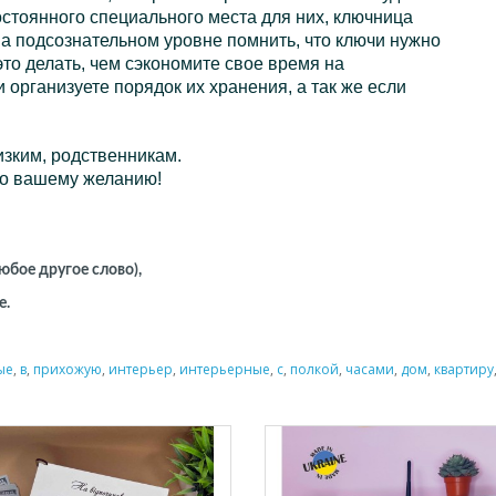
постоянного специального места для них, ключница
 на подсознательном уровне помнить, что ключи нужно
это делать, чем сэкономите свое время на
 организуете порядок их хранения, а так же если
зким, родственникам.
о вашему желанию!
юбое другое слово),
е.
ые
,
в
,
прихожую
,
интерьер
,
интерьерные
,
с
,
полкой
,
часами
,
дом
,
квартиру