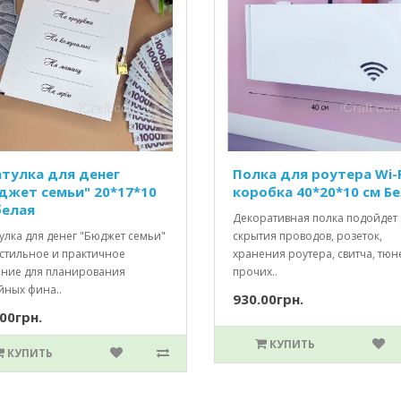
тулка для денег
Полка для роутера Wi-F
джет семьи" 20*17*10
коробка 40*20*10 см Б
белая
Декоративная полка подойдет 
улка для денег "Бюджет семьи"
скрытия проводов, розеток,
 стильное и практичное
хранения роутера, свитча, тюн
ние для планирования
прочих..
йных фина..
930.00грн.
00грн.
КУПИТЬ
КУПИТЬ