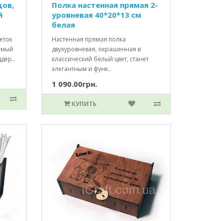
дов,
Полка настенная прямая 2-
й
уровневая 40*20*13 см
белая
еток
Настенная прямая полка
имый
двухуровневая, окрашенная в
ддер..
классический белый цвет, станет
элегантным и функ..
1 090.00грн.
КУПИТЬ