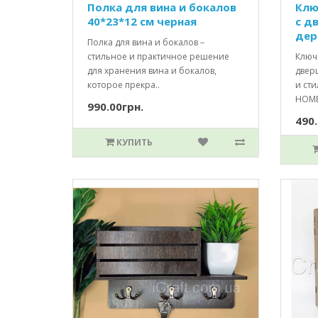
Полка для вина и бокалов
Клю
40*23*12 см черная
c д
дер
Полка для вина и бокалов –
стильное и практичное решение
Ключ
для хранения вина и бокалов,
двер
которое прекра..
и ст
HOME 
990.00грн.
490.
КУПИТЬ