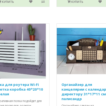
КУПИТЬ
КУПИТЬ
ка для роутера Wi-Fi
Органайзер для
етка коробка 40*20*10
канцелярии с календа
Белая
директору 31*17*11 см
палисандр
ративная полка подойдет для
ия проводов, розеток,
Органайзер сделан из