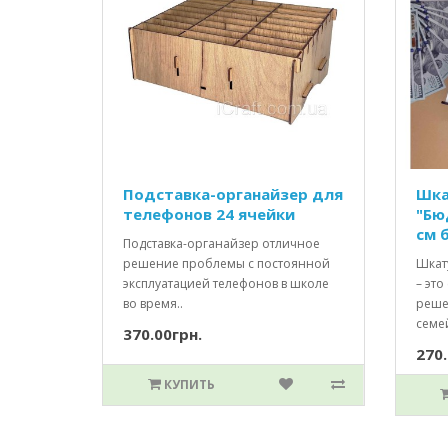
Подставка-органайзер для
Шка
телефонов 24 ячейки
"Бю
см 
Подставка-органайзер отличное
решение проблемы с постоянной
Шкат
эксплуатацией телефонов в школе
– это
во время..
реше
семе
370.00грн.
270.
КУПИТЬ