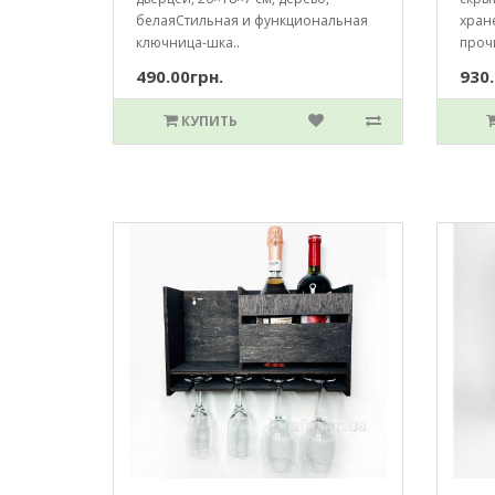
белаяСтильная и функциональная
хране
ключница-шка..
прочи
490.00грн.
930.
КУПИТЬ