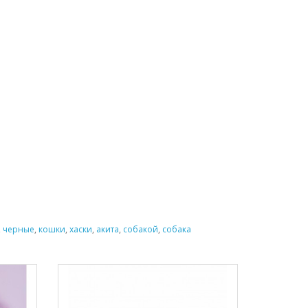
,
черные
,
кошки
,
хаски
,
акита
,
собакой
,
собака