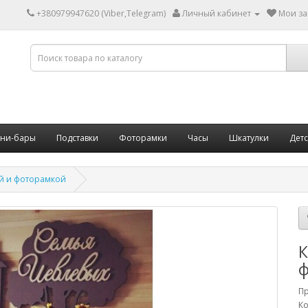
+380979947620 (Viber,Telegram)
Личный кабинет
Мои за
ни-бары
Подставки
Фоторамки
Часы
Шкатулки
Дет
й и фоторамкой
К
ф
П
Ко