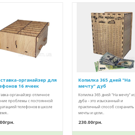
ставка-органайзер для
Копилка 365 дней "На
ефонов 16 ячеек
мечту" дуб
тавка-органайзер отличное
Копилка 365 дней "На мечту" и
ние проблемы с постоянной
дуба – это изысканный и
луатацией телефонов в школе
практичный способ сохранить
емя..
мечты и цели..
00грн.
230.00грн.