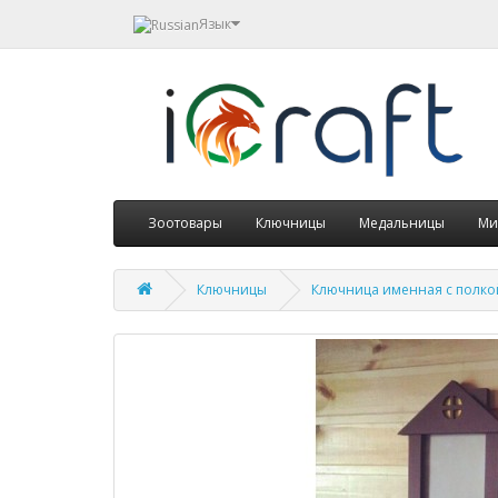
Язык
Зоотовары
Ключницы
Медальницы
Ми
Ключницы
Ключница именная с полко