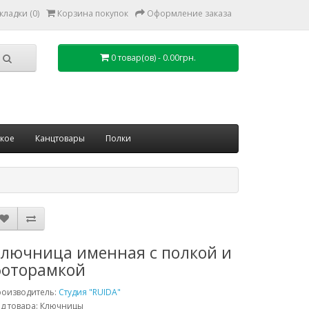
кладки (0)
Корзина покупок
Оформление заказа
0 товар(ов) - 0.00грн.
ское
Канцтовары
Полки
лючница именная с полкой и
оторамкой
роизводитель:
Студия "RUIDA"
д товара: Ключницы