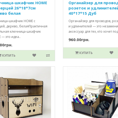
чница-шкафчик HOME
Органайзер для прово
верцей 26*18*7см
розеток и удлинителе
ево белая
40*17*15 Дуб
ница-шкафчик HOME с
Органайзер для проводов, роз
цей, дерево, белаяПрактичная
и удлинителей — это незамен
ильная ключница-шкафчик
аксессуар для тех, кто хочет по
— это идеа..
960.00грн.
00грн.
КУПИТЬ
КУПИТЬ