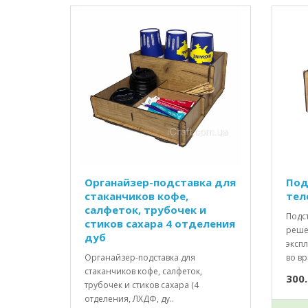
Органайзер-подставка для
Под
стаканчиков кофе,
тел
салфеток, трубочек и
Подс
стиков сахара 4 отделения
реше
дуб
эксп
Органайзер-подставка для
во вр
стаканчиков кофе, салфеток,
300.
трубочек и стиков сахара (4
отделения, ЛХДФ, ду..