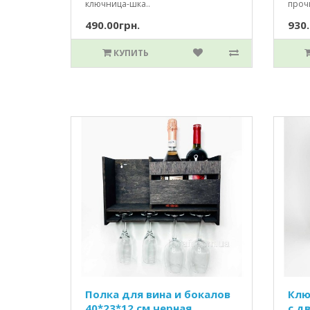
ключница-шка..
прочи
490.00грн.
930.
КУПИТЬ
Полка для вина и бокалов
Клю
40*23*12 см черная
c д