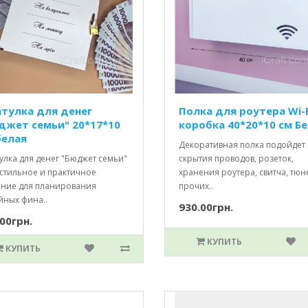
тулка для денег
Полка для роутера Wi-F
джет семьи" 20*17*10
коробка 40*20*10 см Б
белая
Декоративная полка подойдет 
улка для денег "Бюджет семьи"
скрытия проводов, розеток,
 стильное и практичное
хранения роутера, свитча, тюн
ние для планирования
прочих..
йных фина..
930.00грн.
00грн.
КУПИТЬ
КУПИТЬ