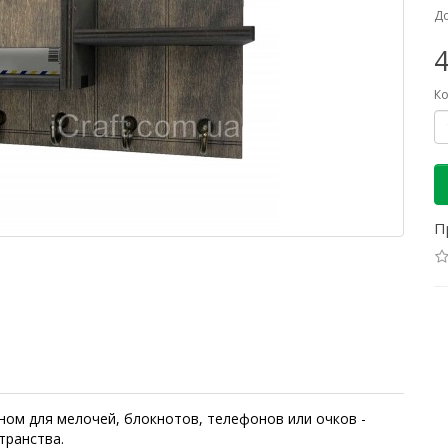
До
4
Ко
П
ном для мелочей, блокнотов, телефонов или очков -
транства.