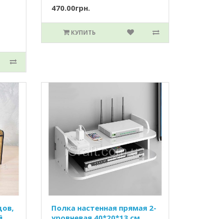
470.00грн.
КУПИТЬ
дов,
Полка настенная прямая 2-
й
уровневая 40*20*13 см