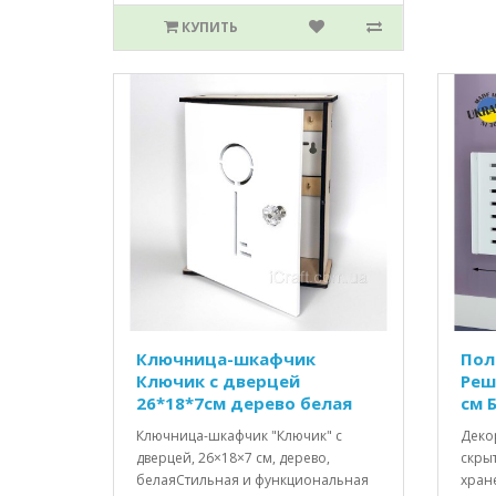
КУПИТЬ
Ключница-шкафчик
Пол
Ключик c дверцей
Реш
26*18*7см дерево белая
см 
Ключница-шкафчик "Ключик" с
Деко
дверцей, 26×18×7 см, дерево,
скрыт
белаяСтильная и функциональная
хране