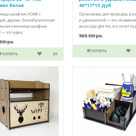
ево белая
40*17*15 Дуб
ница-шкафчик HOME с
Органайзер для проводов, роз
цей, дерево, белаяПрактичная
и удлинителей — это незамен
ильная ключница-шкафчик
аксессуар для тех, кто хочет по
— это идеа..
960.00грн.
00грн.
КУПИТЬ
КУПИТЬ