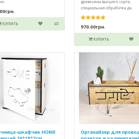
х..
древесины высшего сорта,
специальная обработка да..
00грн.
КУПИТЬ
970.00грн.
КУПИТЬ
чница-шкафчик HOME
Органайзер для прово
верцей 26*18*7см
розеток и удлинителе