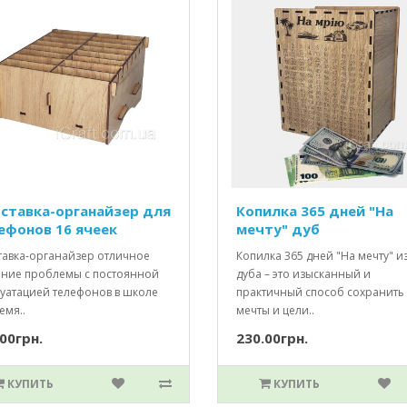
ставка-органайзер для
Копилка 365 дней "На
ефонов 16 ячеек
мечту" дуб
тавка-органайзер отличное
Копилка 365 дней "На мечту" и
ние проблемы с постоянной
дуба – это изысканный и
луатацией телефонов в школе
практичный способ сохранить
емя..
мечты и цели..
00грн.
230.00грн.
КУПИТЬ
КУПИТЬ