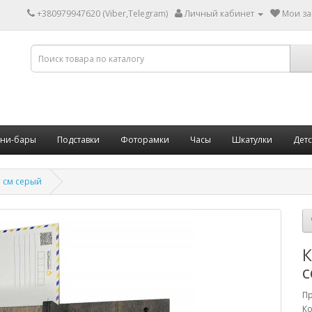
+380979947620 (Viber,Telegram)
Личный кабинет
Мои за
ни-бары
Подставки
Фоторамки
Часы
Шкатулки
Дет
 см серый
К
с
П
Ко