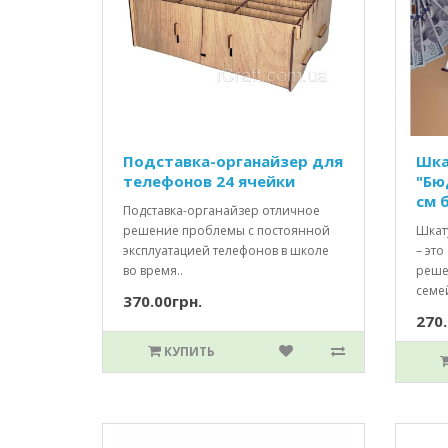
Подставка-органайзер для
Шка
телефонов 24 ячейки
"Бю
см 
Подставка-органайзер отличное
решение проблемы с постоянной
Шкат
эксплуатацией телефонов в школе
– это
во время..
реше
семе
370.00грн.
270.
КУПИТЬ