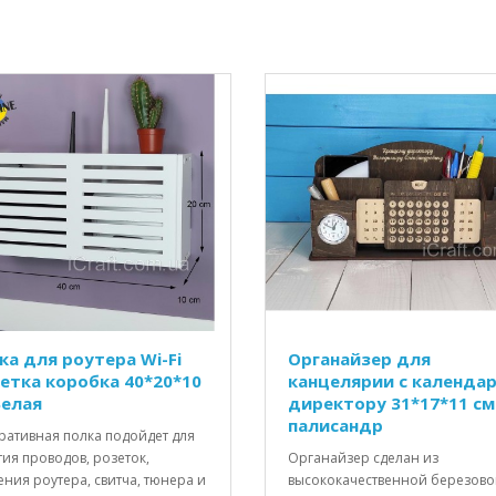
ка для роутера Wi-Fi
Органайзер для
етка коробка 40*20*10
канцелярии с календа
Белая
директору 31*17*11 см
палисандр
ративная полка подойдет для
ия проводов, розеток,
Органайзер сделан из
ния роутера, свитча, тюнера и
высококачественной березов