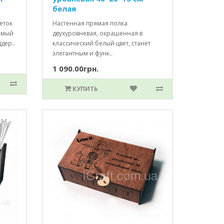
белая
еток
Настенная прямая полка
имый
двухуровневая, окрашенная в
ддер..
классический белый цвет, станет
элегантным и функ..
1 090.00грн.
КУПИТЬ