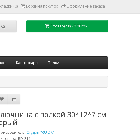
кладки (0)
Корзина покупок
Оформление заказа
0 товар(ов) - 0.00грн.
ское
Канцтовары
Полки
лючница с полкой 30*12*7 см
ерый
роизводитель:
Студия "RUIDA"
д товара: RD-311