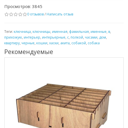
Просмотров: 3845
0 отзывов
/
Написать отзыв
Теги:
ключница
,
ключницы
,
именная
,
фамильная
,
именные
,
в
,
прихожую
,
интерьер
,
интерьерные
,
с
,
полкой
,
часами
,
дом
,
квартиру
,
черные
,
кошки
,
хаски
,
акита
,
собакой
,
собака
Рекомендуемые