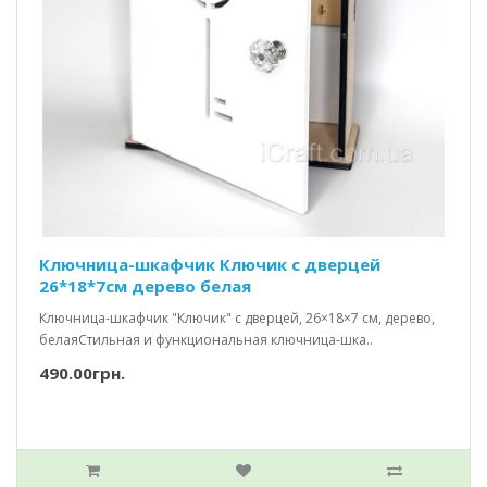
Ключница-шкафчик Ключик c дверцей
26*18*7см дерево белая
Ключница-шкафчик "Ключик" с дверцей, 26×18×7 см, дерево,
белаяСтильная и функциональная ключница-шка..
490.00грн.