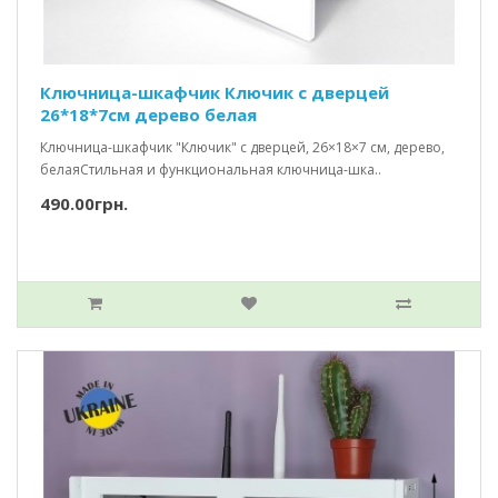
Ключница-шкафчик Ключик c дверцей
26*18*7см дерево белая
Ключница-шкафчик "Ключик" с дверцей, 26×18×7 см, дерево,
белаяСтильная и функциональная ключница-шка..
490.00грн.