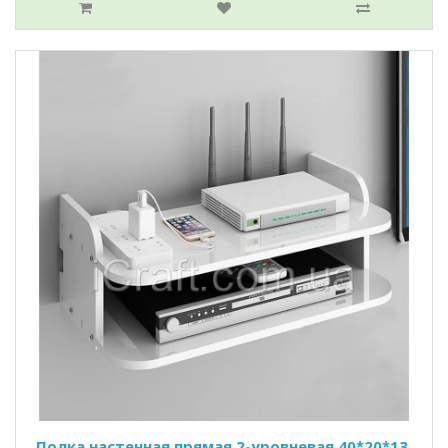
Полка настенная прямая 2-уровневая 40*20*13