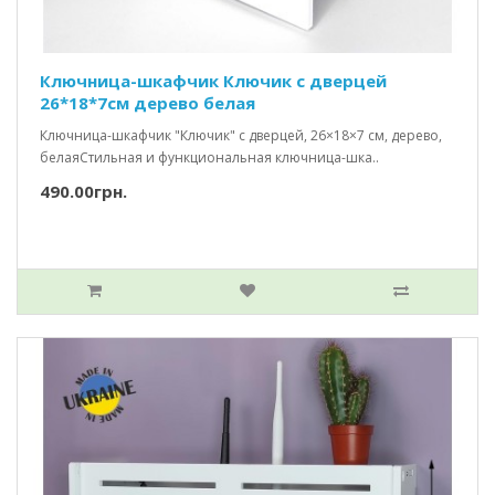
Ключница-шкафчик Ключик c дверцей
26*18*7см дерево белая
Ключница-шкафчик "Ключик" с дверцей, 26×18×7 см, дерево,
белаяСтильная и функциональная ключница-шка..
490.00грн.