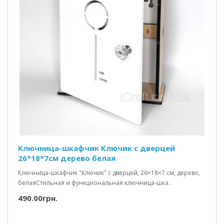
Ключница-шкафчик Ключик c дверцей
26*18*7см дерево белая
Ключница-шкафчик "Ключик" с дверцей, 26×18×7 см, дерево,
белаяСтильная и функциональная ключница-шка..
490.00грн.