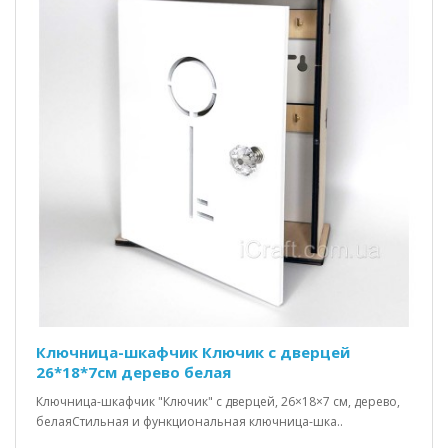
Ключница-шкафчик Ключик c дверцей
26*18*7см дерево белая
Ключница-шкафчик "Ключик" с дверцей, 26×18×7 см, дерево,
белаяСтильная и функциональная ключница-шка..