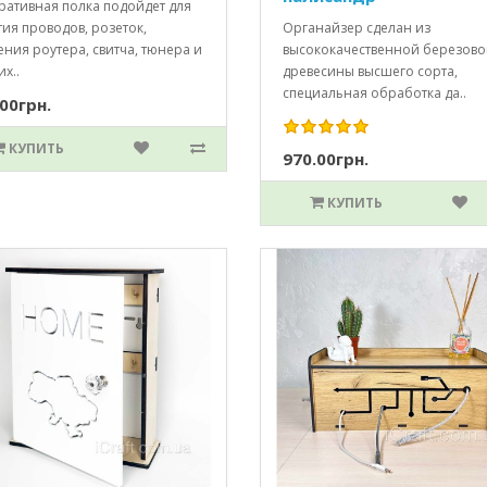
ративная полка подойдет для
ия проводов, розеток,
Органайзер сделан из
ния роутера, свитча, тюнера и
высококачественной березов
х..
древесины высшего сорта,
специальная обработка да..
00грн.
КУПИТЬ
970.00грн.
КУПИТЬ