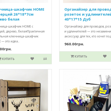
чница-шкафчик HOME
Органайзер для прово
верцей 26*18*7см
розеток и удлинителе
ево белая
40*17*15 Дуб
ница-шкафчик HOME с
Органайзер для проводов, роз
цей, дерево, белаяПрактичная
и удлинителей — это незамен
ильная ключница-шкафчик
аксессуар для тех, кто хочет по
— это идеа..
960.00грн.
00грн.
КУПИТЬ
КУПИТЬ