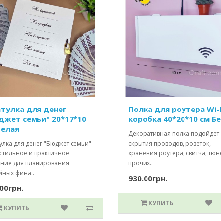
тулка для денег
Полка для роутера Wi-F
джет семьи" 20*17*10
коробка 40*20*10 см Б
белая
Декоративная полка подойдет 
улка для денег "Бюджет семьи"
скрытия проводов, розеток,
 стильное и практичное
хранения роутера, свитча, тюн
ние для планирования
прочих..
йных фина..
930.00грн.
00грн.
КУПИТЬ
КУПИТЬ