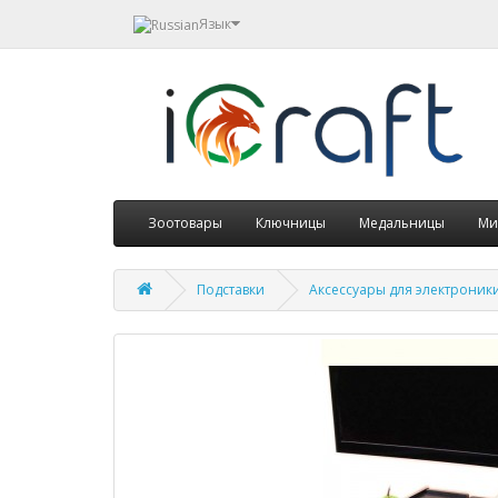
Язык
Зоотовары
Ключницы
Медальницы
Ми
Подставки
Аксессуары для электроник