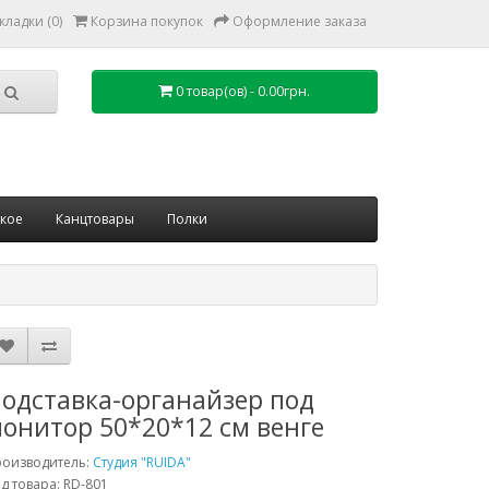
кладки (0)
Корзина покупок
Оформление заказа
0 товар(ов) - 0.00грн.
ское
Канцтовары
Полки
одставка-органайзер под
онитор 50*20*12 см венге
роизводитель:
Студия "RUIDA"
д товара: RD-801