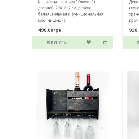
Ключница-шкафчик "Ключик" с
Деко
дверцей, 26×18×7 см, дерево,
скрыт
белаяСтильная и функциональная
хране
ключница-шка..
прочи
490.00грн.
930.
КУПИТЬ