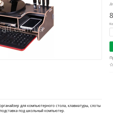
До
8
Ко
П
органайзер для компьютерного стола, клавиатуры, слоты
 подставка под школьный компьютер.