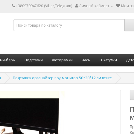
+380979947620 (Viber,Telegram)
Личный кабинет
Мои за
ни-бары
Подставки
Фоторамки
Часы
Шкатулки
Дет
и
Подставка-органайзер под монитор 50*20*12 см венге
П
м
П
Ко