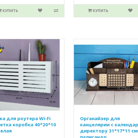
КУПИТЬ
КУПИТЬ
ка для роутера Wi-Fi
Органайзер для
етка коробка 40*20*10
канцелярии с календа
Белая
директору 31*17*11 см
палисандр