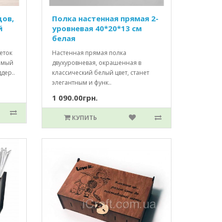
дов,
Полка настенная прямая 2-
й
уровневая 40*20*13 см
белая
еток
Настенная прямая полка
имый
двухуровневая, окрашенная в
ддер..
классический белый цвет, станет
элегантным и функ..
1 090.00грн.
КУПИТЬ