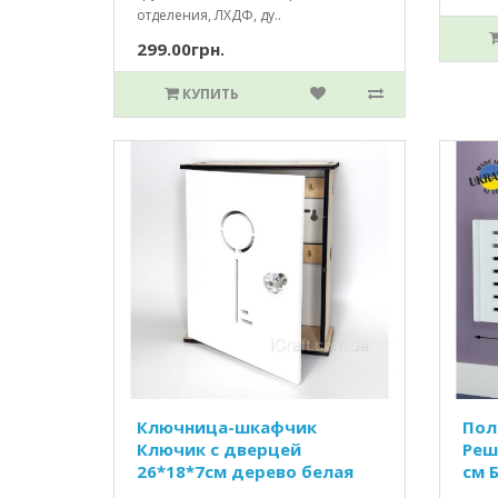
отделения, ЛХДФ, ду..
299.00грн.
КУПИТЬ
Ключница-шкафчик
Пол
Ключик c дверцей
Реш
26*18*7см дерево белая
см 