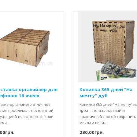
ставка-органайзер для
Копилка 365 дней "На
ефонов 16 ячеек
мечту" дуб
тавка-органайзер отличное
Копилка 365 дней "На мечту" и
ние проблемы с постоянной
дуба – это изысканный и
луатацией телефонов в школе
практичный способ сохранить
емя..
мечты и цели..
00грн.
230.00грн.