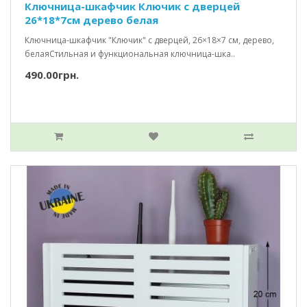
Ключница-шкафчик Ключик c дверцей
26*18*7см дерево белая
Ключница-шкафчик "Ключик" с дверцей, 26×18×7 см, дерево,
белаяСтильная и функциональная ключница-шка..
490.00грн.