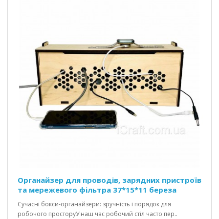
Органайзер для проводів, зарядних пристроїв
та мережевого фільтра 37*15*11 береза
Сучасні бокси-органайзери: зручність і порядок для
робочого просторуУ наш час робочий стіл часто пер..