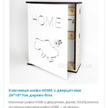
Ключниця-шафа HOME з дверцятами
26*18*7см дерево біла
Ключниця-шафка HOME із дверцятами, дерево, білаПрактична
та стильна ключниця-шафка HOME — це ідеальн..