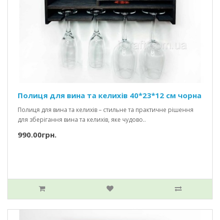
Полиця для вина та келихів 40*23*12 см чорна
Полиця для вина та келихів – стильне та практичне рішення
для зберігання вина та келихів, яке чудово..
990.00грн.