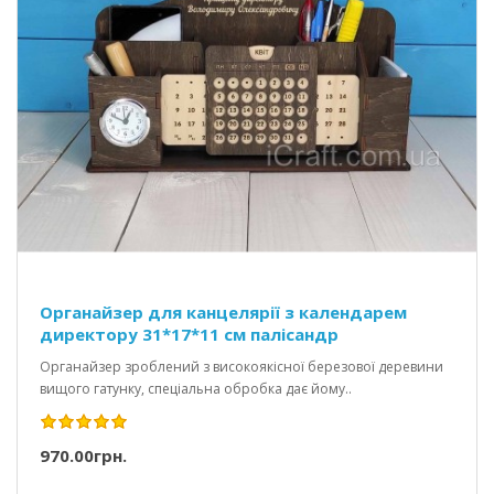
Органайзер для канцелярії з календарем
директору 31*17*11 см палісандр
Органайзер зроблений з високоякісної березової деревини
вищого гатунку, спеціальна обробка дає йому..
970.00грн.