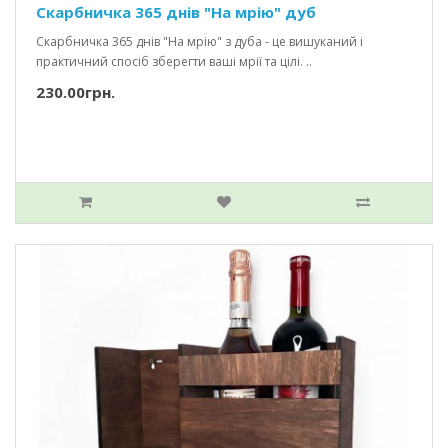
Скарбничка 365 днів "На мрію" дуб
Скарбничка 365 днів "На мрію" з дуба - це вишуканий і
практичний спосіб зберегти ваші мрії та цілі. ..
230.00грн.