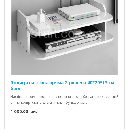
Полиця настінна пряма 2-рівнева 40*20*13 см
біла
Настінна пряма дворівнева полиця, пофарбована в класичний
білий колір, стане елегантним і функціонал..
1 090.00грн.