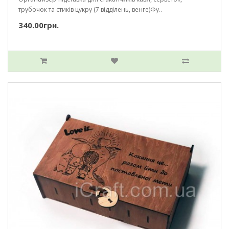
трубочок та стиків цукру (7 відділень, венге)Фу..
340.00грн.