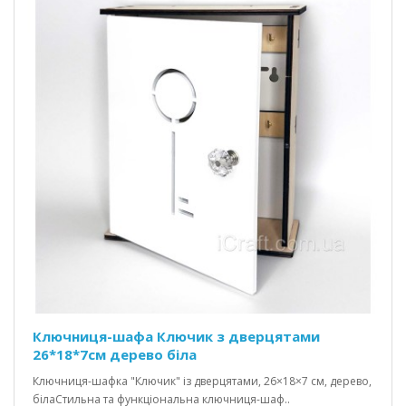
Ключниця-шафа Ключик з дверцятами
26*18*7см дерево біла
Ключниця-шафка "Ключик" із дверцятами, 26×18×7 см, дерево,
білаСтильна та функціональна ключниця-шаф..