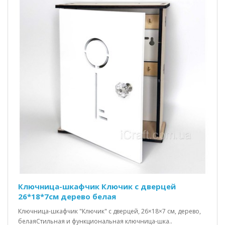
Ключница-шкафчик Ключик c дверцей
26*18*7см дерево белая
Ключница-шкафчик "Ключик" с дверцей, 26×18×7 см, дерево,
белаяСтильная и функциональная ключница-шка..