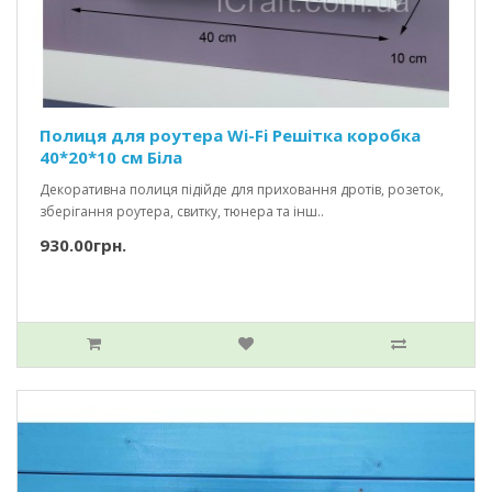
Полиця для роутера Wi-Fi Решітка коробка
40*20*10 см Біла
Декоративна полиця підійде для приховання дротів, розеток,
зберігання роутера, свитку, тюнера та інш..
930.00грн.