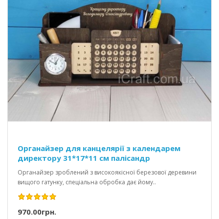
Органайзер для канцелярії з календарем
директору 31*17*11 см палісандр
Органайзер зроблений з високоякісної березової деревини
вищого гатунку, спеціальна обробка дає йому..
970.00грн.