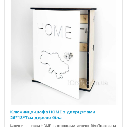
Ключниця-шафа HOME з дверцятами
26*18*7см дерево біла
Ключниця-шафка HOME із дверцятами, дерево, білаПрактична