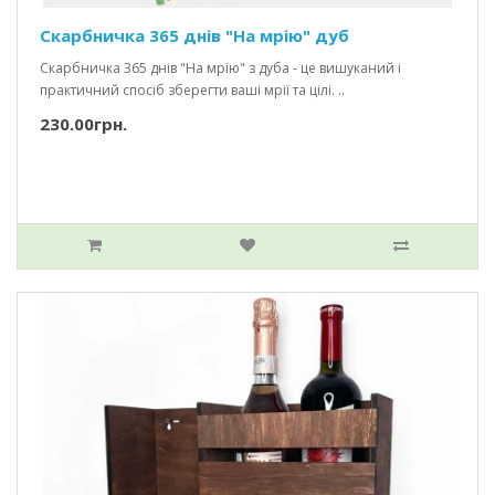
Скарбничка 365 днів "На мрію" дуб
Скарбничка 365 днів "На мрію" з дуба - це вишуканий і
практичний спосіб зберегти ваші мрії та цілі. ..
230.00грн.