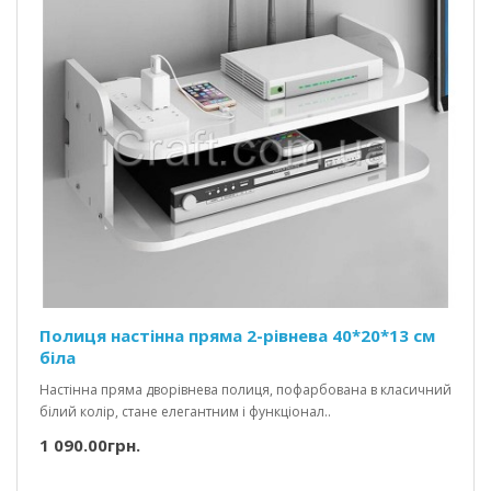
Полиця настінна пряма 2-рівнева 40*20*13 см
біла
Настінна пряма дворівнева полиця, пофарбована в класичний
білий колір, стане елегантним і функціонал..
1 090.00грн.