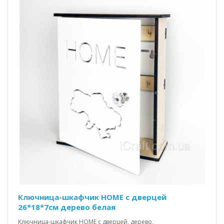
Ключница-шкафчик HOME c дверцей
26*18*7см дерево белая
Ключница-шкафчик HOME с дверцей, дерево,