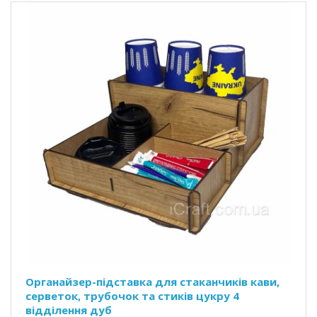
Органайзер-підставка для стаканчиків кави,
серветок, трубочок та стиків цукру 4
відділення дуб