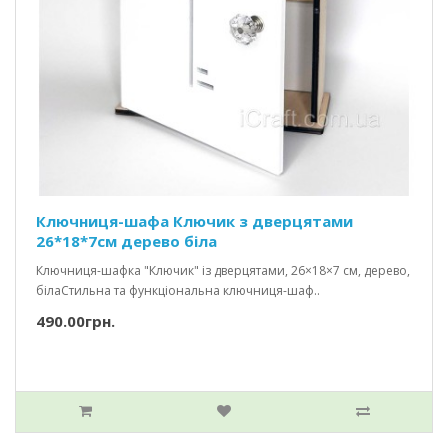
Ключниця-шафа Ключик з дверцятами
26*18*7см дерево біла
Ключниця-шафка "Ключик" із дверцятами, 26×18×7 см, дерево,
білаСтильна та функціональна ключниця-шаф..
490.00грн.