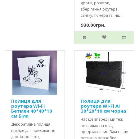
дротів, розеток,
зберігання роутера,
свитку, тюнера та інш..
930.00грн.
Полиця для
Полиця для
роутера Wi-Fi
роутера Wi-Fi AI
Бетмен 40*40*10
30*20*10 см чорна
см Біла
Час іде вперед і ми теж
Декоративна полиця
не стоїмо на місці,
підійде для приховання
представляємо Вам нашу
дротів, розеток,
останню розробку,