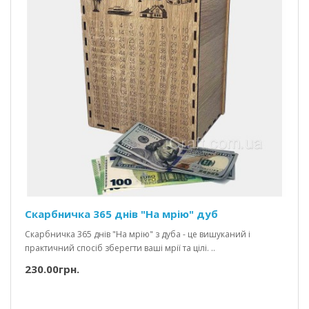
Скарбничка 365 днів "На мрію" дуб
Скарбничка 365 днів "На мрію" з дуба - це вишуканий і
практичний спосіб зберегти ваші мрії та цілі. ..
230.00грн.