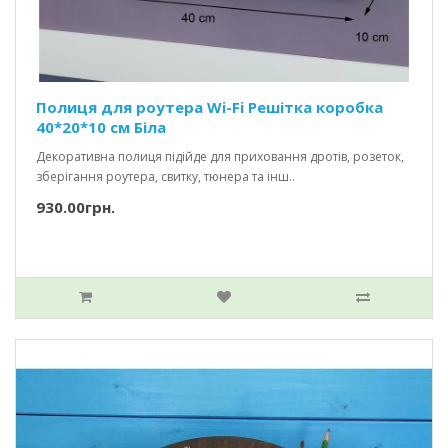
Полиця для роутера Wi-Fi Решітка коробка
40*20*10 см Біла
Декоративна полиця підійде для приховання дротів, розеток,
зберігання роутера, свитку, тюнера та інш..
930.00грн.