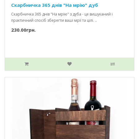
Скарбничка 365 днів "На мрію" дуб
Скарбничка 365 днів "На мрію" з дуба - це вишуканий і
практичний спосіб зберегти ваші мрії та цілі. ..
230.00грн.