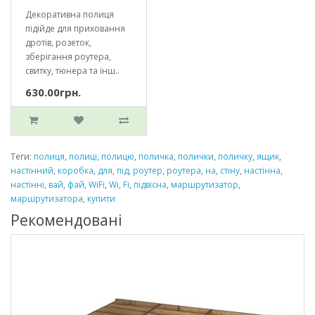
Декоративна полиця
підійде для приховання
дротів, розеток,
зберігання роутера,
свитку, тюнера та інш..
630.00грн.
Теги:
полиця
,
полиці
,
полицю
,
поличка
,
полички
,
поличку
,
ящик
,
настінний
,
коробка
,
для
,
під
,
роутер
,
роутера
,
на
,
стіну
,
настінна
,
настінні
,
вай
,
фай
,
WiFi
,
Wi
,
Fi
,
підвісна
,
маршрутизатор
,
маршрутизатора
,
купити
Рекомендовані