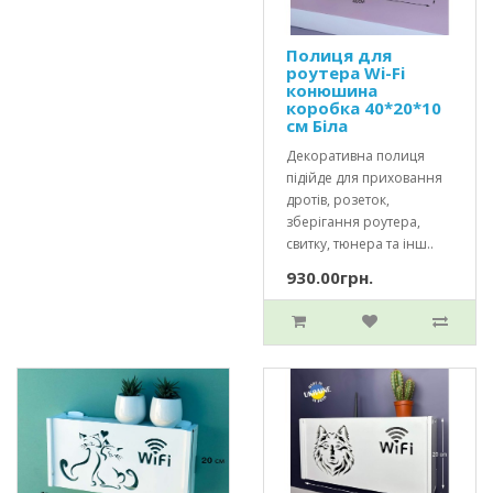
Полиця для
роутера Wi-Fi
конюшина
коробка 40*20*10
см Біла
Декоративна полиця
підійде для приховання
дротів, розеток,
зберігання роутера,
свитку, тюнера та інш..
930.00грн.