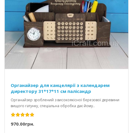
Органайзер для канцелярії з календарем
директору 31*17*11 см палісандр
Органайзер зроблений з високоякісної березової деревини
вищого гатунку, спеціальна обробка дає йому..
970.00грн.