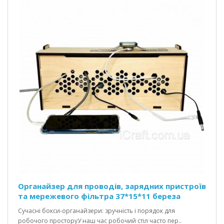
Органайзер для проводів, зарядних пристроїв
та мережевого фільтра 37*15*11 береза
Сучасні бокси-органайзери: зручність і порядок для
робочого просторуУ наш час робочий стіл часто пер..