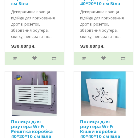
см Біла
40*20*10 см Біла
Декоративна полиця
Декоративна полиця
підійде для приховання
підійде для приховання
дротів, розеток,
дротів, розеток,
зберігання роутера,
зберігання роутера,
свитку, тюнера та інш..
свитку, тюнера та інш..
930.00грн.
930.00грн.
Полиця для
Полиця для
роутера Wi-Fi
роутера Wi-Fi
Решітка коробка
Кішки коробка
40*20*10 см Біла
40*40*10 см Біла