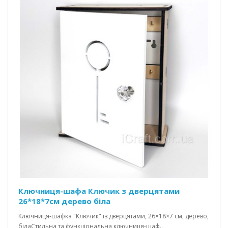
Ключниця-шафа Ключик з дверцятами
26*18*7см дерево біла
Ключниця-шафка "Ключик" із дверцятами, 26×18×7 см, дерево,
білаСтильна та функціональна ключниця-шаф..