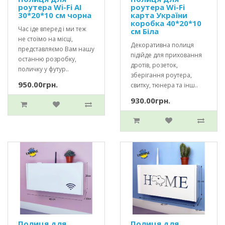
роутера Wi-Fi AI
роутера Wi-Fi
30*20*10 см чорна
карта України
коробка 40*20*10
Час іде вперед і ми теж
см Біла
не стоїмо на місці,
Декоративна полиця
представляємо Вам нашу
підійде для приховання
останню розробку,
дротів, розеток,
поличку у футур..
зберігання роутера,
950.00грн.
свитку, тюнера та інш..
930.00грн.
Полиця для
Полиця для